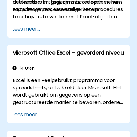
automatiseren, gegevens te ordenen en hun
deelnemers in staat zijn macros op te nemen
rapportageprocessen en ontgrendel alle
rapportageprocessen te verbeteren.
en te bewerken, eenvoudige VBA-procedures
mogelijkheden van Microsoft Excel om betere
te schrijven, te werken met Excel-objecten
beslissingen te nemen en de productiviteit op
voor rapportage en
het werk te verhogen.
Lees meer...
basisautomatiseringsoplossingen te
debuggen.
Microsoft Office Excel – gevorderd niveau
14 Uren
Excel is een veelgebruikt programma voor
spreadsheets, ontwikkeld door Microsoft. Het
wordt gebruikt om gegevens op een
gestructureerde manier te bewaren, ordenen
en analyseren. Hieronder volgen enkele
Lees meer...
belangrijke kenmerken van Excel: 1.
Spreadsheets: Het bestaat uit verschillende
werkbladen; elk werkblad is een raster van