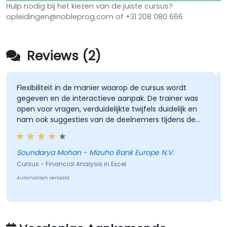
Hulp nodig bij het kiezen van de juiste cursus?
opleidingen@nobleprog.com of +31 208 080 666
Reviews (2)
Flexibiliteit in de manier waarop de cursus wordt
gegeven en de interactieve aanpak. De trainer was
open voor vragen, verduidelijkte twijfels duidelijk en
nam ook suggesties van de deelnemers tijdens de
sessies in overweging. De training was goed
gestructureerd en informatief.
Soundarya Mohan - Mizuho Bank Europe N.V.
A
Cursus - Financial Analysis in Excel
Automatisch vertaald