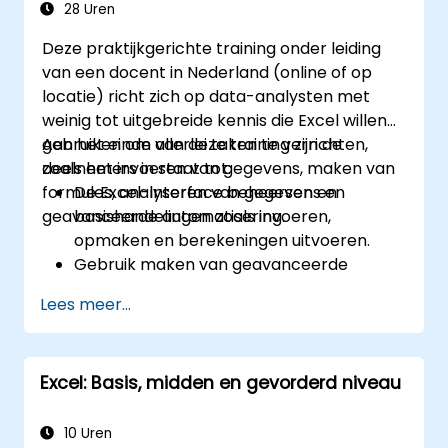
28 Uren
Deze praktijkgerichte training onder leiding
van een docent in Nederland (online of op
locatie) richt zich op data-analysten met
weinig tot uitgebreide kennis die Excel willen
gebruiken om allerlei taken te verrichten,
Aan het einde van deze training zijn de
zoals het invoeren van gegevens, maken van
deelnemers in staat tot:
formules, analyseren van gegevens en
De Excel-interface beheersen en
geavanceerde automatisering.
basishandelingen zoals invoeren,
opmaken en berekeningen uitvoeren.
Gebruik maken van geavanceerde
formules, functies en voorwaardelijke
Lees meer...
opmaak bij data-analyse.
Pivot-tables en grafieken creëren en
beheren om gegevens visueel weer te
Excel: Basis, midden en gevorderd niveau
geven.
Hulpmiddelen zoals Power Query en
Power Pivot inzetten bij
10 Uren