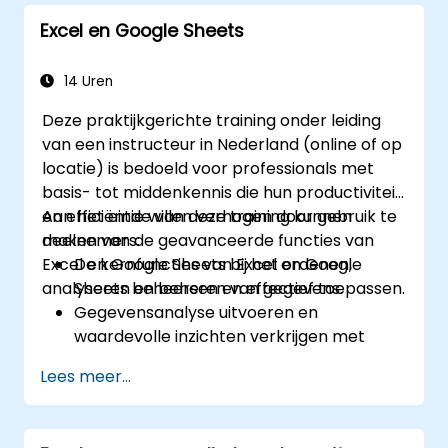
om de tijdwaarde van geld te bepalen,
Excel en Google Sheets
markttrends te identificeren, financiële
voorspellingsmodellen op te stellen en het
volledige analytische hulpmiddelenpakket
14 Uren
van Excel te gebruiken voor complexe
Deze praktijkgerichte training onder leiding
berekeningen en rapportage.
van een instructeur in Nederland (online of op
locatie) is bedoeld voor professionals met
basis- tot middenkennis die hun productiviteit
en efficiëntie willen verhogen door gebruik te
Aan het einde van deze training kunnen
maken van de geavanceerde functies van
deelnemers:
Excel en Google Sheets bij het ordenen,
De kernfuncties van Excel en Google
analyseren en beheren van gegevens.
Sheets beheersen en effectief toepassen.
Gegevensanalyse uitvoeren en
waardevolle inzichten verkrijgen met
behulp van geavanceerde technieken in
Lees meer...
spreadsheets.
In real-time samenwerken via Google
Sheets voor naadloze