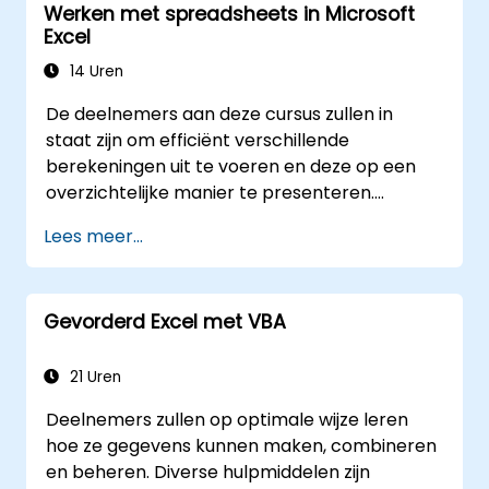
Werken met spreadsheets in Microsoft
Excel
14 Uren
De deelnemers aan deze cursus zullen in
staat zijn om efficiënt verschillende
berekeningen uit te voeren en deze op een
overzichtelijke manier te presenteren.
Daarnaast leren ze meerdere technieken
Lees meer...
toepassen die het maken van spreadsheets
vergemakkelijken en versnellen, evenals hoe
ze berekeningen en resultaten kunnen
Gevorderd Excel met VBA
beschermen tegen onbevoegde personen.
21 Uren
Deelnemers zullen op optimale wijze leren
hoe ze gegevens kunnen maken, combineren
en beheren. Diverse hulpmiddelen zijn