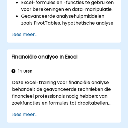
Excel-formules en -functies te gebruiken
voor berekeningen en data-manipulatie.
Geavanceerde analysehulpmiddelen
zoals PivotTables, hypothetische analyse
en prognosemodellen in te zetten om
Lees meer...
gegevens samen te vatten en visueel
weer te geven.
Excel-grafieken te creëren en aan te
Financiële analyse in Excel
passen voor een effectieve data-
visualisatie.
Data-validatie en voorwaardelijke
14 Uren
opmaak toe te passen om de kwaliteit
Deze Excel-training voor financiële analyse
van de data te waarborgen en relevante
behandelt de geavanceerde technieken die
inzichten te benadrukken.
financieel professionals nodig hebben: van
Externe databronnen te importeren en
zoekfuncties en formules tot draaitabellen,
gegevens met anderen uit te wisselen via
voorwaardelijke opmaak, werkstromen met
Excel’s export- en importfuncties.
Lees meer...
externe gegevens en analyses van effecten.
De cursus gaat in op praktische methoden