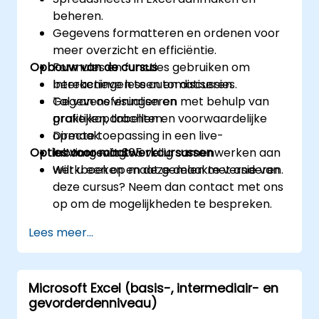
beheren.
Gegevens formatteren en ordenen voor
meer overzicht en efficiëntie.
Opbouw van de cursus
Formules en functies gebruiken om
berekeningen te automatiseren.
Interactieve lessen en discussies.
Gegevens visualiseren met behulp van
Tal van oefeningen en
grafieken, tabellen en voorwaardelijke
praktijkopdrachten.
opmaak.
Directe toepassing in een live-
Opties voor maatwerkcursussen
In Microsoft 365 veilig samenwerken aan
labomgeving.
werkboeken en deze delen met anderen.
Wilt u een op maat gemaakte versie van
deze cursus? Neem dan contact met ons
op om de mogelijkheden te bespreken.
Lees meer...
Microsoft Excel (basis-, intermediair- en
gevorderdenniveau)