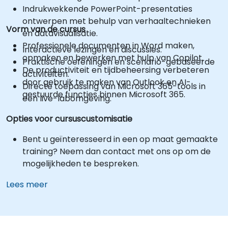
Indrukwekkende PowerPoint-presentaties
ontwerpen met behulp van verhaaltechnieken
Vorm van de cursus
en datavisualisatie.
Professionele documenten in Word maken,
Interactieve lezingen en discussies.
opmaken en bewerken met hulp van Copilot.
Praktische oefeningen en scenario-gebaseerde
De productiviteit en tijdbeheersing verbeteren
activiteiten.
door gebruik te maken van Outlook en AI-
Directe toepassing van Microsoft 365-tools in
gestuurde functies binnen Microsoft 365.
een live-labomgeving.
Opties voor cursuscustomisatie
Bent u geïnteresseerd in een op maat gemaakte
training? Neem dan contact met ons op om de
mogelijkheden te bespreken.
Lees meer