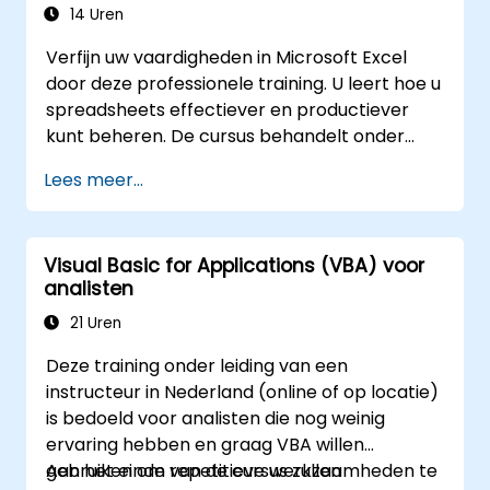
een brug wordt geslagen tussen eenvoudige
14 Uren
macro’s en geavanceerde
Verfijn uw vaardigheden in Microsoft Excel
automatiseringsoplossingen voor data-
door deze professionele training. U leert hoe u
analisten, rapportageprofessionals en
spreadsheets effectiever en productiever
zakelijke gebruikers die behoefte hebben aan
kunt beheren. De cursus behandelt onder
krachtige spreadsheetfunctionaliteiten.
andere het bewerken van werkbladen, het
Lees meer...
beheer van werkboeken, het opstellen van
complexe formules met behulp van krachtige
functies, het formatteren van cellen, het
Visual Basic for Applications (VBA) voor
maken van professionele grafieken en
analisten
diagrammen, het werken met PivotTables en
datalijsten, evenals het gebruik van grafische
21 Uren
objecten. Deze training is ideaal voor
Deze training onder leiding van een
bedrijfsanalisten, accountants, data-experts
instructeur in Nederland (online of op locatie)
en kantoorpersoneel die hun Excel-
is bedoeld voor analisten die nog weinig
vaardigheden van een gemiddeld naar een
ervaring hebben en graag VBA willen
expertniveau willen brengen. Ontwikkel uw
gebruiken om repetitieve werkzaamheden te
Aan het einde van de cursus zullen
analytisch vermogen, stroomlijn