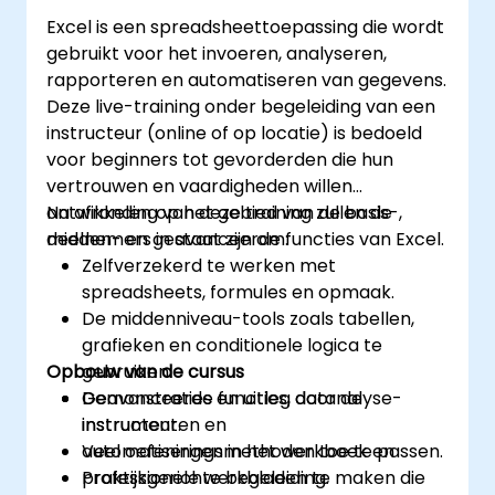
analysewerkzaamheden.
Excel is een spreadsheettoepassing die wordt
Taakautomatisering met behulp van
gebruikt voor het invoeren, analyseren,
macros en VBA voor een efficiëntere
rapporteren en automatiseren van gegevens.
workflow.
Deze live-training onder begeleiding van een
instructeur (online of op locatie) is bedoeld
voor beginners tot gevorderden die hun
vertrouwen en vaardigheden willen
ontwikkelen op het gebied van de basis-,
Na afronding van deze training zullen de
midden- en geavanceerde functies van Excel.
deelnemers in staat zijn om:
Zelfverzekerd te werken met
spreadsheets, formules en opmaak.
De middenniveau-tools zoals tabellen,
grafieken en conditionele logica te
Opbouw van de cursus
gebruiken.
Geavanceerde functies, datanalyse-
Demonstraties en uitleg door de
instrumenten en
instructeur.
automatiseringsmethoden toe te passen.
Veel oefeningen in het werkboek en
Professionele werkbladen te maken die
praktijkgerichte begeleiding.