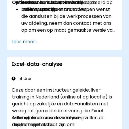
Opties voor cursuscustomisatie
ondersteunend zijn voor zakelijke
Praktische labactiviteiten gebaseerd op
besluitvorming.
reële spreadsheetscenario’s.
Indien u specifieke onderwerpen wenst
die aansluiten bij de werkprocessen van
uw afdeling, neem dan contact met ons
op om een op maat gemaakte versie van
deze cursus te regelen.
Lees meer...
Excel-data-analyse
14 Uren
Deze door een instructeur geleide, live-
training in Nederland (online of op locatie) is
gericht op zakelijke en data-analisten met
weinig tot gemiddelde ervaring die Excel
willen gebruiken voor analyse- en
Aan het einde van deze training zullen de
rapportagetaken.
deelnemers in staat zijn om: