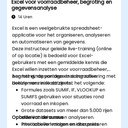
Excel voor voorraadbeheer, begroting en
teamwerkzaamheden.
gegevensanalyse
Herbruikbare sjablonen maken voor
rapportage, voortgangsmonitoring en
14 Uren
projectbeheer.
Excel is een veelgebruikte spreadsheet-
applicatie voor het organiseren, analyseren
en automatiseren van gegevens.
Deze instructeur geleide live-training (online
of op locatie) is bedoeld voor Excel-
gebruikers met een gemiddelde kennis die
Excel willen inzetten voor voorraadbeheer,
begroting, rapportage en automatisering met
Aan het einde van deze training zullen
behulp van reële datasets.
deelnemers in staat zijn tot het volgende:
Formules zoals SUMIF, IF, VLOOKUP en
SUMIFS gebruiken voor situaties rond
voorraad en inkopen.
Grote datasets van meer dan 5.000 rijen
Opbouw van de cursus
efficiënt beheren en analyseren.
Pivottabellen maken en interpreteren
Interactieve lezingen en discussies.