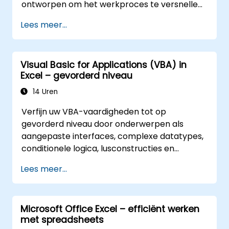
ontworpen om het werkproces te versnellen;
ze besparen aanzienlijk tijd ten opzichte van
Lees meer...
de gangbare methoden en stellen u in staat
een applicatie te ontwerpen die nieuwe taken
kan uitvoeren.
Visual Basic for Applications (VBA) in
Excel – gevorderd niveau
14 Uren
Verfijn uw VBA-vaardigheden tot op
gevorderd niveau door onderwerpen als
aangepaste interfaces, complexe datatypes,
conditionele logica, lusconstructies en
professionele debug-technieken te
Lees meer...
behandelen. Deze praktijkgerichte Excel VBA-
training richt zich op robuust foutbeheer,
optimalisatie van prestaties, het maken van
Microsoft Office Excel – efficiënt werken
eigen UserForms en het automatiseren van
met spreadsheets
workflows via reële oefeningen – waarmee