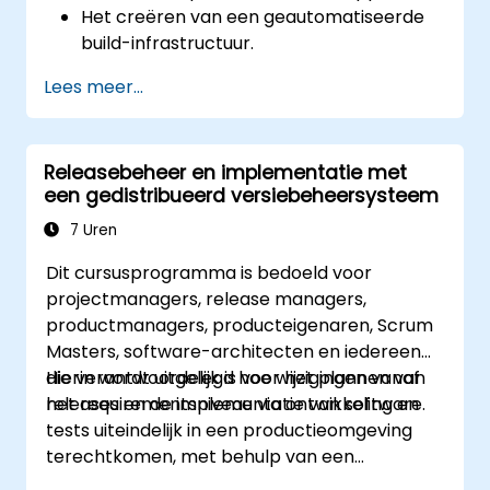
Het creëren van een geautomatiseerde
build-infrastructuur.
Het deployen van een applicatie naar een
Lees meer...
gecontaineriseerde cloudomgeving.
Releasebeheer en implementatie met
een gedistribueerd versiebeheersysteem
7 Uren
Dit cursusprogramma is bedoeld voor
projectmanagers, release managers,
productmanagers, producteigenaren, Scrum
Masters, software-architecten en iedereen
die verantwoordelijk is voor het plannen van
Hierin wordt uitgelegd hoe wijzigingen vanaf
releases en de implementatie van software.
het requirementsniveau via ontwikkeling en
tests uiteindelijk in een productieomgeving
terechtkomen, met behulp van een
gedistribueerd versiebeheersysteem (met