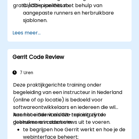
gratis editie van GitLab.
CI/CD-pipelines met behulp van
aangepaste runners en herbruikbare
sjablonen.
Het effectief structureren van projecten
Lees meer...
door middel van groepen en
namespaces.
Het samenwerken aan code, issues en
Gerrit Code Review
documentatie met behulp van Markdown
en GitLab-tools.
Het toepassen van GitLab Pages,
7 Uren
releases-procedures en beveiligde
Deze praktijkgerichte training onder
configuraties in echte
begeleiding van een instructeur in Nederland
projectomgevingen.
(online of op locatie) is bedoeld voor
softwareontwikkelaars en iedereen die wil
leren hoe Gerrit als Git-repository te
Aan het einde van deze training zijn de
gebruiken en codereviews uit te voeren.
deelnemers in staat om:
te begrijpen hoe Gerrit werkt en hoe je de
webinterface beheert;