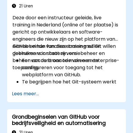
exporteren van data.
21 Uren
Deze door een instructeur geleide, live
training in Nederland (online of ter plaatse) is
gericht op ontwikkelaars en software-
engineers die nieuw zijn op het platform van
GitHub en hun functies samen met Git willen
Aan het einde van deze training zullen
gebruiken voor betere versiebeheer en
deelnemers in staat zijn om:
beheer van de broncode van een enterprise-
Een account aan te maken en te
toepassing.
configureren voor toegang tot het
webplatform van GitHub.
Te begrijpen hoe het Git-systeem werkt
en de concepten die grondslag zijn aan
Lees meer...
GitHub te vatten.
GitHub-repositories aan te maken en te
beheren terwijl Git-workflows worden
Grondbeginselen van GitHub voor
geïmplementeerd.
bedrijfsveiligheid en automatisering
Broncodewijzigingen binnen GitHub uit te
voeren en revisies die buiten het platform
21 Uren