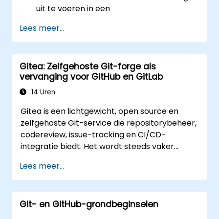
uit te voeren in een
samenwerkingsomgeving.
Lees meer...
Conflicten op te lossen met behulp van
beste praktijken in realistische situaties.
Grafische clients zoals SourceTree en
Gitea: Zelfgehoste Git-forge als
GitKraken te gebruiken voor het beheren
vervanging voor GitHub en GitLab
van Git.
Praktische Git-operaties uit te voeren via
14 Uren
zowel de console als grafische interfaces.
Gitea is een lichtgewicht, open source en
Git te gebruiken in Azure DevOps om
zelfgehoste Git-service die repositorybeheer,
repositories te integreren en
codereview, issue-tracking en CI/CD-
versiebeheer toe te passen.
integratie biedt. Het wordt steeds vaker
gebruikt als alternatief voor GitHub en
Lees meer...
GitLab.com door teams die volledige controle
over hun broncode willen behouden, zonder
te hoeven voldoen aan de
Git- en GitHub-grondbeginselen
servicevoorwaarden van derden of
beperkingen met betrekking tot het