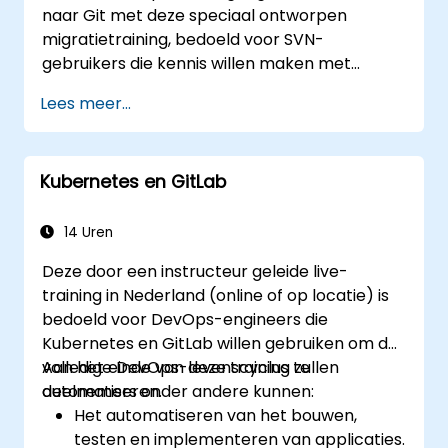
naar Git met deze speciaal ontworpen
werken met tags en distributiepatronen bij
migratietraining, bedoeld voor SVN-
gebruik van gehoste repositories. Deze cursus
gebruikers die kennis willen maken met
ondersteunt softwareteams erin om
gedistribueerde versiebeheersystemen. In
versiebeheer efficiënt te organiseren, merge-
Lees meer...
deze praktijkgerichte cursus worden de
conflicten op te lossen en een overzichtelijk
basisconcepten van Git behandeld, evenals
codeverloop te handhaven binnen complexe
dagelijkse werkprocessen, geavanceerde
projecten.
Kubernetes en GitLab
strategieën voor het aanmaken en
samenvoegen van branches, complete
migratieprocedures, de interne werking van
14 Uren
Git en praktische tips voor integratie.
Deze door een instructeur geleide live-
Hierdoor kunnen ontwikkelaars
training in Nederland (online of op locatie) is
veelvoorkomende valkuilen vermijden en
bedoeld voor DevOps-engineers die
vertrouwd en efficiënt moderne DVCS-
Kubernetes en GitLab willen gebruiken om de
werkwijzen toepassen, waardoor
volledige DevOps-levenscyclus te
Aan het einde van deze training zullen
samenwerking en sneller
automatiseren.
deelnemers onder andere kunnen:
softwareontwikkelen mogelijk worden.
Het automatiseren van het bouwen,
testen en implementeren van applicaties.