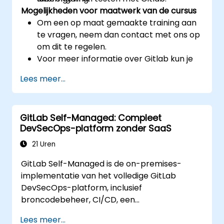
Mogelijkheden voor maatwerk van de cursus
Om een op maat gemaakte training aan
te vragen, neem dan contact met ons op
om dit te regelen.
Voor meer informatie over Gitlab kun je
terecht op: https://about.gitlab.com/
Lees meer...
GitLab Self-Managed: Compleet
DevSecOps-platform zonder SaaS
21 Uren
GitLab Self-Managed is de on-premises-
implementatie van het volledige GitLab
DevSecOps-platform, inclusief
broncodebeheer, CI/CD, een
containerregister, beveiligingsscans en
Lees meer...
monitoring. Dit vormt de standaardoplossing