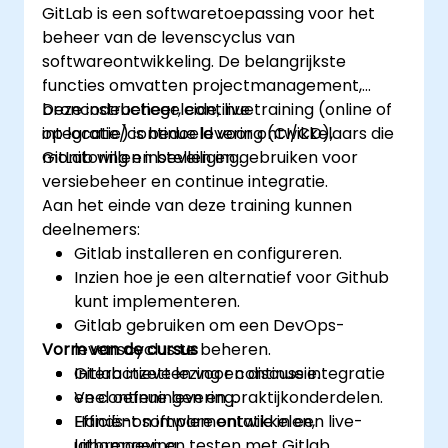
GitLab is een softwaretoepassing voor het
beheer van de levenscyclus van
softwareontwikkeling. De belangrijkste
functies omvatten projectmanagement,
broncodebeheer, continue
Deze instructiegeleide, live training (online of
integratie/continue levering (CI/CD),
op locatie) is bedoeld voor ontwikkelaars die
monitoring en beveiliging.
GitLab willen instellen en gebruiken voor
versiebeheer en continue integratie.
Aan het einde van deze training kunnen
deelnemers:
Gitlab installeren en configureren.
Inzien hoe je een alternatief voor Github
kunt implementeren.
Gitlab gebruiken om een DevOps-
Vorm van de cursus
levenscyclus te beheren.
Gitlab inzetten voor continue integratie
Interactieve lezing en discussie.
en continue levering.
Veel oefeningen en praktijkonderdelen.
Efficiënt software ontwikkelen,
Hands-on implementatie in een live-
uitbrengen en testen met Gitlab.
labomgeving.