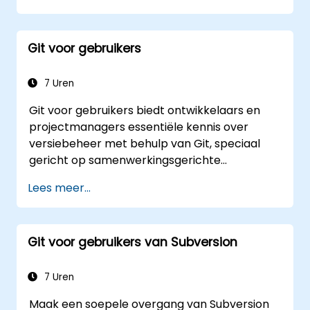
voor organisaties die alle functionaliteiten van
GitLab willen benutten zonder afhankelijk te
Git voor gebruikers
zijn van SaaS-diensten of datagegevens naar
externe netwerken te hoeven verzenden.
7 Uren
Git voor gebruikers biedt ontwikkelaars en
projectmanagers essentiële kennis over
versiebeheer met behulp van Git, speciaal
gericht op samenwerkingsgerichte
softwareontwikkeling. Het cursusmateriaal
Lees meer...
behandelt de belangrijkste principes van het
Git-datamodel, de verschillende objecttypen,
strategieën voor het maken en beheren van
Git voor gebruikers van Subversion
branches, evenals methoden voor
samenvoegen van wijzigingen. Daarnaast
komen effectieve technieken aan bod zoals
7 Uren
het analyseren van commit-geschiedenis,
Maak een soepele overgang van Subversion
diff-bestanden, gebruik van de stash-functie,