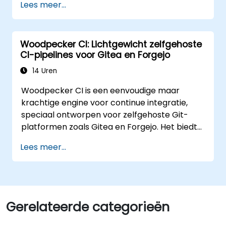
Lees meer...
name GIT; ook gebruikers van andere
gedistribueerde SCM’s kunnen hier baat bij
hebben).
Woodpecker CI: Lichtgewicht zelfgehoste
CI-pipelines voor Gitea en Forgejo
14 Uren
Woodpecker CI is een eenvoudige maar
krachtige engine voor continue integratie,
speciaal ontworpen voor zelfgehoste Git-
platformen zoals Gitea en Forgejo. Het biedt
een lichtgewicht, Docker-native CI/CD-
Lees meer...
ervaring zonder de complexiteit of
licentiekosten van commerciële CI-
oplossingen.
Gerelateerde categorieën