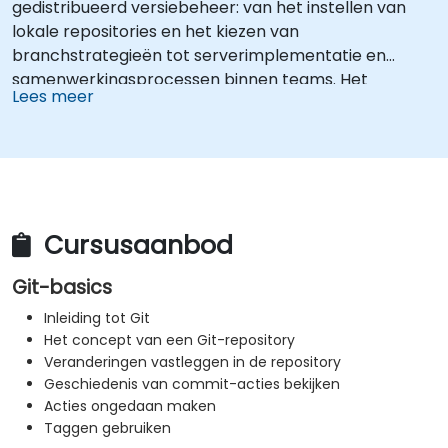
gedistribueerd versiebeheer: van het instellen van
lokale repositories en het kiezen van
branchstrategieën tot serverimplementatie en
samenwerkingsprocessen binnen teams. Het
Lees meer
lesprogramma begeleidt deelnemers bij het gebruik
en aanpassen van nuttige Git-hulpmiddelen, zodat ze
effectief bronbeheer kunnen uitvoeren in complexe
ontwikkelingsteams en continue integratieprocessen.
Cursusaanbod
Git-basics
Inleiding tot Git
Het concept van een Git-repository
Veranderingen vastleggen in de repository
Geschiedenis van commit-acties bekijken
Acties ongedaan maken
Taggen gebruiken