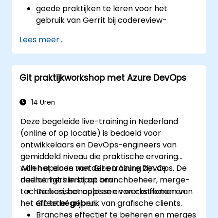
goede praktijken te leren voor het
gebruik van Gerrit bij codereview-
processen;
Lees meer...
een Gerrit-project te beheren en te
configureren.
Git praktijkworkshop met Azure DevOps
14 Uren
Deze begeleide live-training in Nederland
(online of op locatie) is bedoeld voor
ontwikkelaars en DevOps-engineers van
gemiddeld niveau die praktische ervaring
willen opdoen met Git en Azure DevOps. De
Aan het einde van deze training zijn de
nadruk ligt hierbij op branchbeheer, merge-
deelnemers in staat om:
technieken, het oplossen van conflicten en
De basisconcepten en werkstromen van
het effectief gebruik van grafische clients.
Git te begrijpen.
Branches effectief te beheren en merges