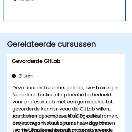
Gerelateerde cursussen
Gevorderde GitLab
21 Uren
Deze door instructeurs geleide, live-training in
Nederland (online of op locatie) is bedoeld
voor professionals met een gemiddelde tot
gevorderde kennisniveau die GitLab willen
toepassen bij complexe CI/CD-werkstromen,
Aan het einde van deze training zullen
projectorganisatie en samenwerking binnen
deelnemers in staat zijn tot het volgende:
teams, uitsluitend gebruikmakend van de
Het implementeren van geavanceerde