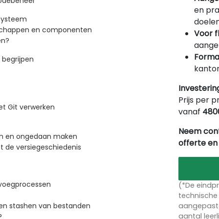
codebeheer
en pra
ssysteem
doelen
nschappen en componenten
Voor f
en?
aangep
Forma
 begrijpen
kantor
Investerin
Prijs per p
t Git verwerken
vanaf
480
Neem cont
ggen en ongedaan maken
offerte en
t de versiegeschiedenis
mvoegprocessen
(*De eindpr
technische 
aangepaste
 en stashen van bestanden
aantal leer
?