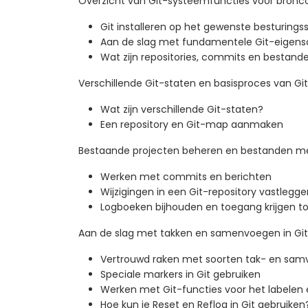
Overzicht van Git-systeemfuncties voor bron
Git installeren op het gewenste besturing
Aan de slag met fundamentele Git-eige
Wat zijn repositories, commits en bestand
Verschillende Git-staten en basisproces van Git
Wat zijn verschillende Git-staten?
Een repository en Git-map aanmaken
Bestaande projecten beheren en bestanden me
Werken met commits en berichten
Wijzigingen in een Git-repository vastle
Logboeken bijhouden en toegang krijgen to
Aan de slag met takken en samenvoegen in Git
Vertrouwd raken met soorten tak- en sa
Speciale markers in Git gebruiken
Werken met Git-functies voor het labelen
Hoe kun je Reset en Reflog in Git gebruiken