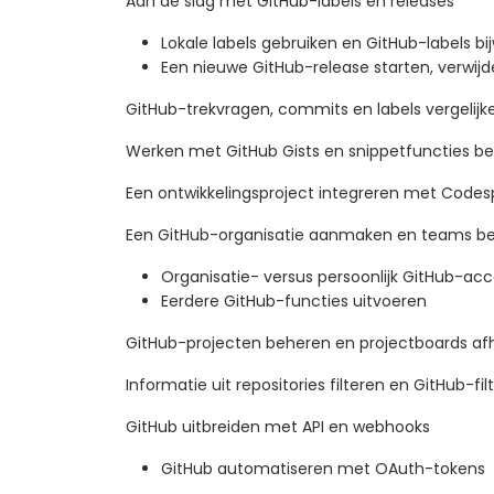
Aan de slag met GitHub-labels en releases
Lokale labels gebruiken en GitHub-labels bi
Een nieuwe GitHub-release starten, verwi
GitHub-trekvragen, commits en labels vergelijk
Werken met GitHub Gists en snippetfuncties be
Een ontwikkelingsproject integreren met Codes
Een GitHub-organisatie aanmaken en teams b
Organisatie- versus persoonlijk GitHub-ac
Eerdere GitHub-functies uitvoeren
GitHub-projecten beheren en projectboards a
Informatie uit repositories filteren en GitHub-fil
GitHub uitbreiden met API en webhooks
GitHub automatiseren met OAuth-tokens