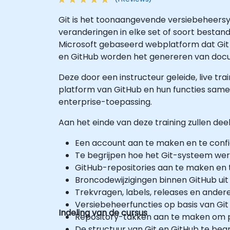
Git is het toonaangevende versiebeheers
veranderingen in elke set of soort bestande
Microsoft gebaseerd webplatform dat Git g
en GitHub worden het genereren van docu
Deze door een instructeur geleide, live tra
platform van GitHub en hun functies same
enterprise-toepassing.
Aan het einde van deze training zullen deel
Een account aan te maken en te confi
Te begrijpen hoe het Git-systeem werk
GitHub-repositories aan te maken en 
Broncodewijzigingen binnen GitHub uit 
Trekvragen, labels, releases en ande
Versiebeheerfuncties op basis van Git
Indeling van de cursus
Repository-takken aan te maken om p
De structuur van Git en GitHub te be