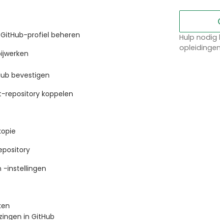
 GitHub-profiel beheren
Hulp nodig 
opleidinge
bijwerken
tHub bevestigen
t-repository koppelen
kopie
epository
-instellingen
ken
zingen in GitHub