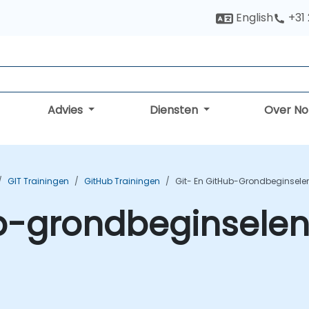
English
+31
Advies
Diensten
Over N
GIT Trainingen
GitHub Trainingen
Git- En GitHub-Grondbeginsele
b-grondbeginselen