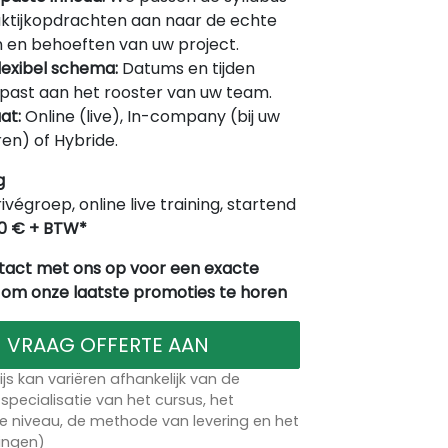
ktijkopdrachten aan naar de echte
 en behoeften van uw project.
lexibel schema:
Datums en tijden
ast aan het rooster van uw team.
at:
Online (live), In-company (bij uw
en) of Hybride.
g
rivégroep, online live training, startend
0 € + BTW*
act met ons op voor een exacte
 om onze laatste promoties te horen
VRAAG OFFERTE AAN
ijs kan variëren afhankelijk van de
specialisatie van het cursus, het
 niveau, de methode van levering en het
lingen)