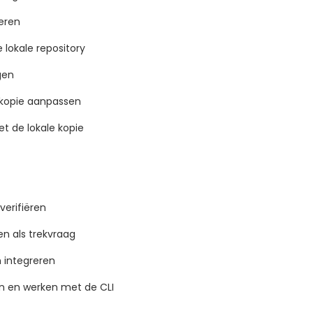
eren
lokale repository
gen
ykopie aanpassen
t de lokale kopie
erifiëren
en als trekvraag
n integreren
n en werken met de CLI