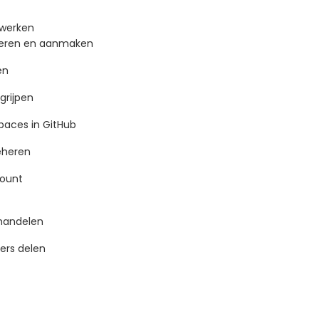
jwerken
jderen en aanmaken
en
grijpen
paces in GitHub
eheren
count
fhandelen
ters delen