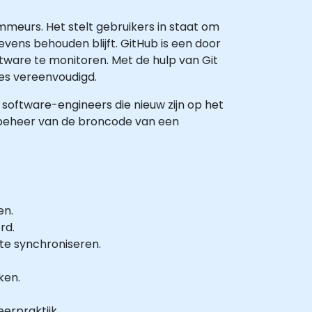
eurs. Het stelt gebruikers in staat om
gevens behouden blijft. GitHub is een door
tware te monitoren. Met de hulp van Git
es vereenvoudigd.
n software-engineers die nieuw zijn op het
 beheer van de broncode van een
en.
rd.
 te synchroniseren.
ken.
erpraktijk.