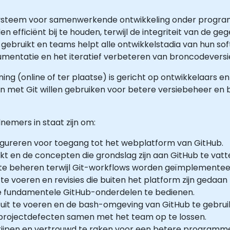
ysteem voor samenwerkende ontwikkeling onder programm
n efficiënt bij te houden, terwijl de integriteit van de ge
ebruikt en teams helpt alle ontwikkelstadia van hun sof
mentatie en het iteratief verbeteren van broncodeversi
ining (online of ter plaatse) is gericht op ontwikkelaars e
n met Git willen gebruiken voor betere versiebeheer en
nemers in staat zijn om:
gureren voor toegang tot het webplatform van GitHub.
t en de concepten die grondslag zijn aan GitHub te vatt
te beheren terwijl Git-workflows worden geïmplementee
te voeren en revisies die buiten het platform zijn gedaan
re fundamentele GitHub-onderdelen te bedienen.
 uit te voeren en de bash-omgeving van GitHub te gebrui
rojectdefecten samen met het team op te lossen.
grijpen en vertrouwd te raken voor een betere programme