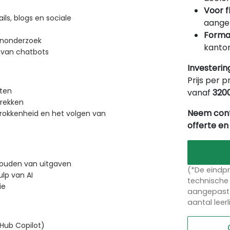
Voor f
ls, blogs en sociale
aangep
Forma
enonderzoek
kantor
 van chatbots
Investerin
Prijs per p
aten
vanaf
320
prekken
Neem cont
rokkenheid en het volgen van
offerte en
houden van uitgaven
(*De eindpr
lp van AI
technische 
ie
aangepaste
aantal leer
tHub Copilot)