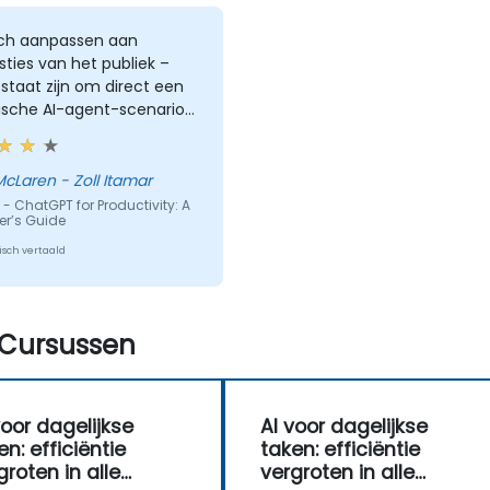
ich aanpassen aan
ties van het publiek –
 staat zijn om direct een
tische AI-agent-scenario
ëren.
McLaren - Zoll Itamar
- ChatGPT for Productivity: A
er’s Guide
sch vertaald
Cursussen
voor dagelijkse
AI voor dagelijkse
en: efficiëntie
taken: efficiëntie
groten in alle
vergroten in alle