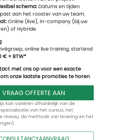
lexibel schema:
Datums en tijden
ast aan het rooster van uw team.
at:
Online (live), In-company (bij uw
en) of Hybride.
g
rivégroep, online live training, startend
0 € + BTW*
act met ons op voor een exacte
 om onze laatste promoties te horen
VRAAG OFFERTE AAN
ijs kan variëren afhankelijk van de
specialisatie van het cursus, het
 niveau, de methode van levering en het
lingen)
CONSULTANCYAANVRAAG