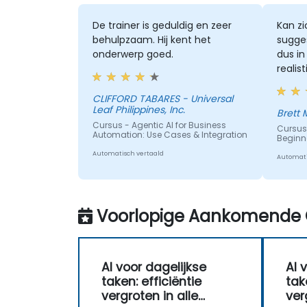
De trainer is geduldig en zeer
Kan z
behulpzaam. Hij kent het
sugges
onderwerp goed.
dus in
realis
te cre
CLIFFORD TABARES - Universal
Leaf Philippines, Inc.
Brett 
Cursus - Agentic AI for Business
Cursus 
Automation: Use Cases & Integration
Beginn
Automatisch vertaald
Automati
Voorlopige Aankomende 
AI voor dagelijkse
AI 
taken: efficiëntie
tak
vergroten in alle
ver