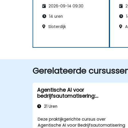
afdelingen
afd
2026-09-14 09:30
2
14 uren
1
Sloterdijk
A
Gerelateerde cursusse
Agentische AI voor
bedrijfsautomatisering:
toepassingsgebieden en integratie
21 Uren
Deze praktijkgerichte cursus over
Agentische AI voor Bedrijfsautomatisering