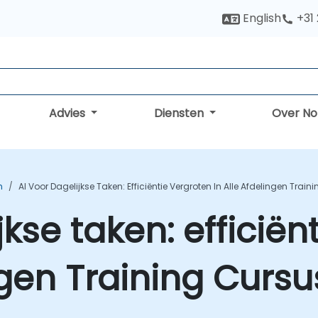
English
+31
Advies
Diensten
Over N
n
AI Voor Dagelijkse Taken: Efficiëntie Vergroten In Alle Afdelingen Train
jkse taken: efficiën
ngen Training Cursu