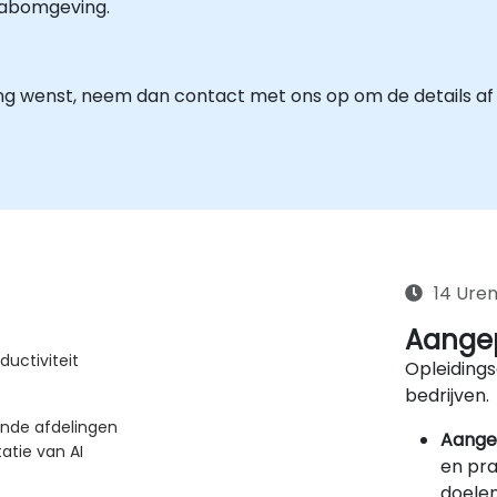
-labomgeving.
ng wenst, neem dan contact met ons op om de details af 
14 Ure
Aangep
ductiviteit
Opleidings
bedrijven.
ende afdelingen
Aange
atie van AI
en pra
doelen