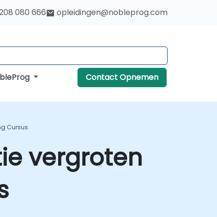
 208 080 666
opleidingen@nobleprog.com
obleProg
Contact Opnemen
ing Cursus
tie vergroten
s