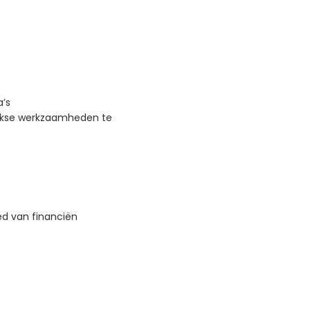
a’s
ijkse werkzaamheden te
d van financiën