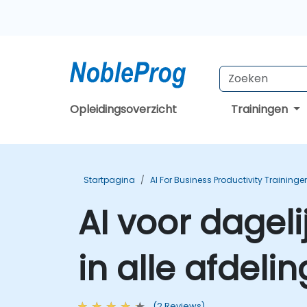
Opleidingsoverzicht
Trainingen
Startpagina
AI For Business Productivity Traininge
AI voor dageli
in alle afdeli
(2 Reviews)