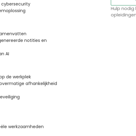
 cybersecurity
Hulp nodig 
eemoplossing
opleidinge
samenvatten
enereerde notities en
n AI
 op de werkplek
overmatige afhankelijkheid
eveiliging
reële werkzaamheden