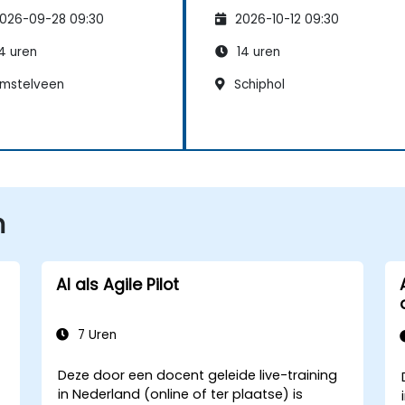
elingen
afdelingen
026-09-28 09:30
2026-10-12 09:30
4 uren
14 uren
mstelveen
Schiphol
n
AI als Agile Pilot
7 Uren
Deze door een docent geleide live-training
in Nederland (online of ter plaatse) is