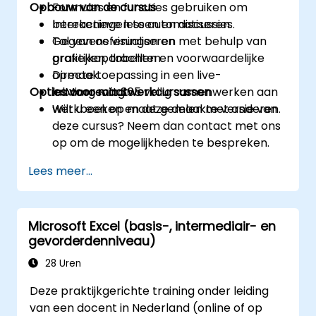
Opbouw van de cursus
Formules en functies gebruiken om
berekeningen te automatiseren.
Interactieve lessen en discussies.
Gegevens visualiseren met behulp van
Tal van oefeningen en
grafieken, tabellen en voorwaardelijke
praktijkopdrachten.
opmaak.
Directe toepassing in een live-
Opties voor maatwerkcursussen
In Microsoft 365 veilig samenwerken aan
labomgeving.
werkboeken en deze delen met anderen.
Wilt u een op maat gemaakte versie van
deze cursus? Neem dan contact met ons
op om de mogelijkheden te bespreken.
Lees meer...
Microsoft Excel (basis-, intermediair- en
gevorderdenniveau)
28 Uren
Deze praktijkgerichte training onder leiding
van een docent in Nederland (online of op