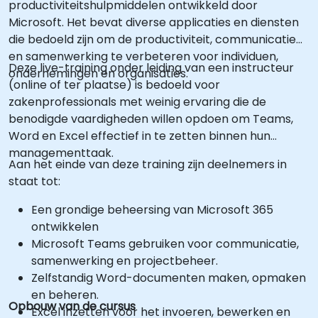
productiviteitshulpmiddelen ontwikkeld door
Microsoft. Het bevat diverse applicaties en diensten
die bedoeld zijn om de productiviteit, communicatie
en samenwerking te verbeteren voor individuen,
Deze live-training onder leiding van een instructeur
ondernemingen en organisaties.
(online of ter plaatse) is bedoeld voor
zakenprofessionals met weinig ervaring die de
benodigde vaardigheden willen opdoen om Teams,
Word en Excel effectief in te zetten binnen hun
managementtaak.
Aan het einde van deze training zijn deelnemers in
staat tot:
Een grondige beheersing van Microsoft 365
ontwikkelen
Microsoft Teams gebruiken voor communicatie,
samenwerking en projectbeheer.
Zelfstandig Word-documenten maken, opmaken
en beheren.
Opbouw van de cursus
Excel inzetten voor het invoeren, bewerken en