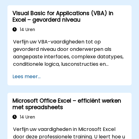
kan uitvoeren.
Visual Basic for Applications (VBA) in
Excel – gevorderd niveau
14 Uren
Verfijn uw VBA-vaardigheden tot op
gevorderd niveau door onderwerpen als
aangepaste interfaces, complexe datatypes,
conditionele logica, lusconstructies en
professionele debug-technieken te
Lees meer...
behandelen. Deze praktijkgerichte Excel VBA-
training richt zich op robuust foutbeheer,
optimalisatie van prestaties, het maken van
Microsoft Office Excel – efficiënt werken
eigen UserForms en het automatiseren van
met spreadsheets
workflows via reële oefeningen – waarmee
een brug wordt geslagen tussen eenvoudige
14 Uren
macro’s en geavanceerde
Verfijn uw vaardigheden in Microsoft Excel
automatiseringsoplossingen voor data-
door deze professionele training. U leert hoe u
analisten, rapportageprofessionals en