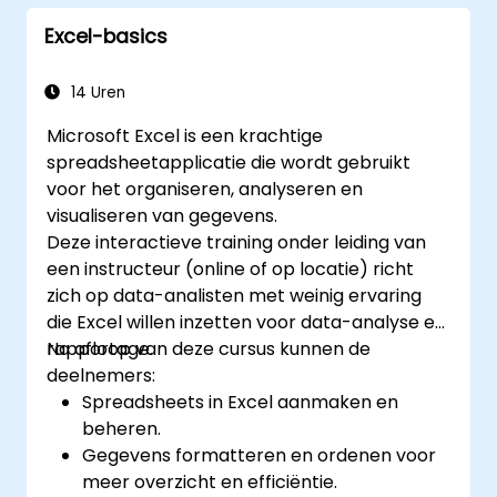
waaronder scenario-analyse, trendbepaling
PivotTables en PivotCharts, evenals het
en prognoseberekeningen; eveneens kunt u
Excel-basics
integreren van externe gegevens. Daarnaast
macro’s maken. 6. Gedeelde toegang tot
gaat het dieper in op Goal Seek, Solver, de
data: Excel maakt het mogelijk om
Analysis ToolPak en VBA-macros, waarmee
14 Uren
documenten met anderen te delen en samen
herhaalde werkstromen worden
te werken aan gegevens in realtime, zodat
Microsoft Excel is een krachtige
geautomatiseerd. Deze kennis helpt
meerdere gebruikers gelijktijdig kunnen
spreadsheetapplicatie die wordt gebruikt
professionals om onbewerkte cijfers om te
bewerken. 7. Taakautomatisering: U kunt
voor het organiseren, analyseren en
zetten in bruikbare financiële inzichten en
taken automatiseren door gebruik te maken
visualiseren van gegevens.
nauwkeurige voorspellingen voor strategisch
van VBA (Visual Basic for Applications). Excel
Deze interactieve training onder leiding van
planningsproces.
vindt zijn toepassing in uiteenlopende
een instructeur (online of op locatie) richt
sectoren, zoals bedrijfsleven, wetenschap en
zich op data-analisten met weinig ervaring
onderwijs; de veelzijdige functies ervan
die Excel willen inzetten voor data-analyse en
vergemakkelijken gegevensanalyse,
rapportage.
Na afloop van deze cursus kunnen de
rapportage, begrotingsopstelling, planningen
deelnemers:
en nog veel meer.
Spreadsheets in Excel aanmaken en
beheren.
Gegevens formatteren en ordenen voor
meer overzicht en efficiëntie.