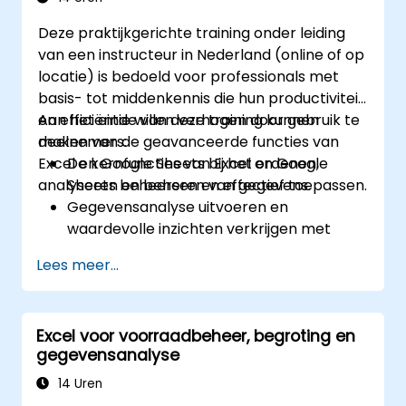
van Excel te gebruiken voor complexe
Deze praktijkgerichte training onder leiding
berekeningen en rapportage.
van een instructeur in Nederland (online of op
locatie) is bedoeld voor professionals met
basis- tot middenkennis die hun productiviteit
en efficiëntie willen verhogen door gebruik te
Aan het einde van deze training kunnen
maken van de geavanceerde functies van
deelnemers:
Excel en Google Sheets bij het ordenen,
De kernfuncties van Excel en Google
analyseren en beheren van gegevens.
Sheets beheersen en effectief toepassen.
Gegevensanalyse uitvoeren en
waardevolle inzichten verkrijgen met
behulp van geavanceerde technieken in
Lees meer...
spreadsheets.
In real-time samenwerken via Google
Sheets voor naadloze
Excel voor voorraadbeheer, begroting en
teamwerkzaamheden.
gegevensanalyse
Herbruikbare sjablonen maken voor
rapportage, voortgangsmonitoring en
14 Uren
projectbeheer.