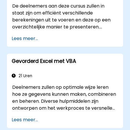
De deelnemers aan deze cursus zullen in
staat zijn om efficiënt verschillende
berekeningen uit te voeren en deze op een
overzichtelijke manier te presenteren.
Daarnaast leren ze meerdere technieken
Lees meer...
toepassen die het maken van spreadsheets
vergemakkelijken en versnellen, evenals hoe
ze berekeningen en resultaten kunnen
Gevorderd Excel met VBA
beschermen tegen onbevoegde personen.
21 Uren
Deelnemers zullen op optimale wijze leren
hoe ze gegevens kunnen maken, combineren
en beheren. Diverse hulpmiddelen zijn
ontworpen om het werkproces te versnellen;
ze besparen aanzienlijk tijd ten opzichte van
Lees meer...
de gangbare methoden en stellen u in staat
een applicatie te ontwerpen die nieuwe taken