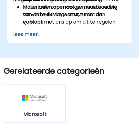
Materiaalinkopen volgen in verhouding
Indien u een op maat gemaakte versie
tot verbruik via gestructureerde
van deze cursus wenst, neem dan
sjablonen.
contact met ons op om dit te regelen.
Lees meer...
Gerelateerde categorieën
Microsoft