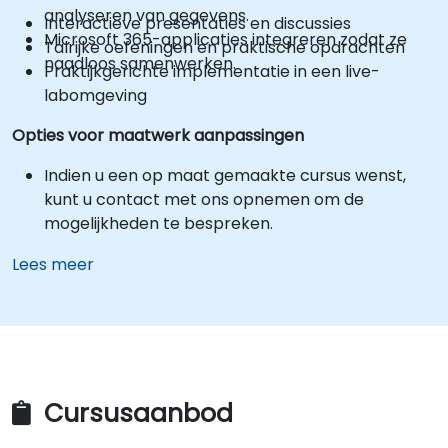
analyseren van gegevens.
Interactieve presentaties en discussies
Microsoft 365-applicaties integreren zodat ze
Talrijke oefeningen en praktische opdrachten
naadloos samenwerken.
Praktijkgerichte implementatie in een live-
labomgeving
Opties voor maatwerk aanpassingen
Indien u een op maat gemaakte cursus wenst,
kunt u contact met ons opnemen om de
mogelijkheden te bespreken.
Lees meer
Cursusaanbod