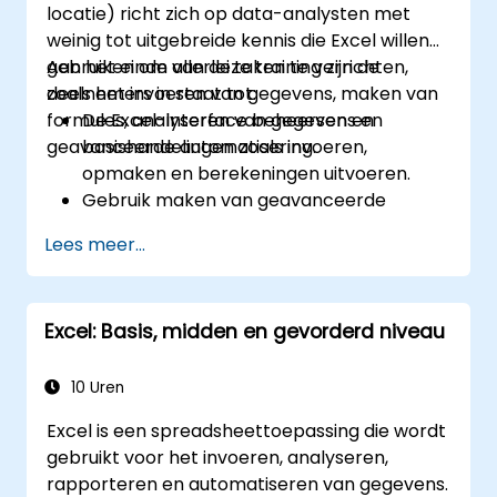
locatie) richt zich op data-analysten met
weinig tot uitgebreide kennis die Excel willen
gebruiken om allerlei taken te verrichten,
Aan het einde van deze training zijn de
zoals het invoeren van gegevens, maken van
deelnemers in staat tot:
formules, analyseren van gegevens en
De Excel-interface beheersen en
geavanceerde automatisering.
basishandelingen zoals invoeren,
opmaken en berekeningen uitvoeren.
Gebruik maken van geavanceerde
formules, functies en voorwaardelijke
Lees meer...
opmaak bij data-analyse.
Pivot-tables en grafieken creëren en
beheren om gegevens visueel weer te
Excel: Basis, midden en gevorderd niveau
geven.
Hulpmiddelen zoals Power Query en
Power Pivot inzetten bij
10 Uren
analysewerkzaamheden.
Excel is een spreadsheettoepassing die wordt
Taakautomatisering met behulp van
gebruikt voor het invoeren, analyseren,
macros en VBA voor een efficiëntere
rapporteren en automatiseren van gegevens.
workflow.