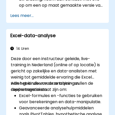
op om een op maat gemaakte versie van
deze cursus te regelen.
Lees meer...
Excel-data-analyse
14 Uren
Deze door een instructeur geleide, live-
training in Nederland (online of op locatie) is
gericht op zakelijke en data-analisten met
weinig tot gemiddelde ervaring die Excel
willen gebruiken voor analyse- en
Aan het einde van deze training zullen de
rapportagetaken.
deelnemers in staat zijn om:
Excel-formules en -functies te gebruiken
voor berekeningen en data-manipulatie.
Geavanceerde analysehulpmiddelen
zoals PivotTables, hypothetische analyse