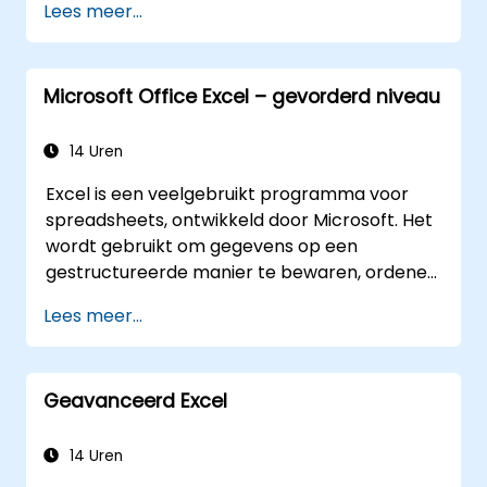
het werk te verhogen.
Lees meer...
basisautomatiseringsoplossingen te
debuggen.
Microsoft Office Excel – gevorderd niveau
14 Uren
Excel is een veelgebruikt programma voor
spreadsheets, ontwikkeld door Microsoft. Het
wordt gebruikt om gegevens op een
gestructureerde manier te bewaren, ordenen
en analyseren. Hieronder volgen enkele
Lees meer...
belangrijke kenmerken van Excel: 1.
Spreadsheets: Het bestaat uit verschillende
werkbladen; elk werkblad is een raster van
Geavanceerd Excel
cellen gerangschikt in rijen en kolommen. U
kunt meerdere werkbladen binnen één
bestand aanmaken, waardoor u diverse
14 Uren
datasets apart kunt beheren. 2. Berekeningen