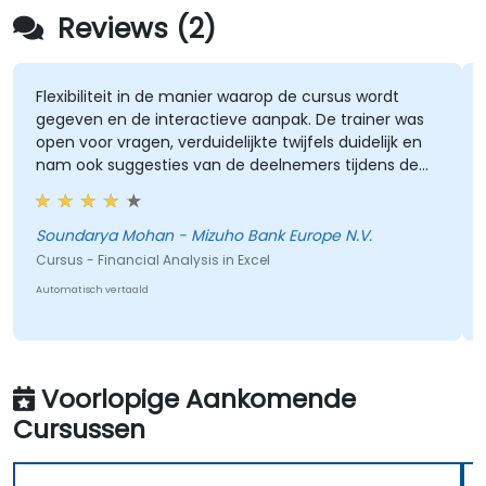
Reviews (2)
Flexibiliteit in de manier waarop de cursus wordt
d
gegeven en de interactieve aanpak. De trainer was
open voor vragen, verduidelijkte twijfels duidelijk en
nam ook suggesties van de deelnemers tijdens de
A
O
sessies in overweging. De training was goed
gestructureerd en informatief.
C
z
Soundarya Mohan - Mizuho Bank Europe N.V.
A
Cursus - Financial Analysis in Excel
Automatisch vertaald
Voorlopige Aankomende
Cursussen