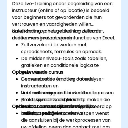
Deze live-training onder begeleiding van een
instructeur (online of op locatie) is bedoeld
voor beginners tot gevorderden die hun
vertrouwen en vaardigheden willen
ontwikkelen op het gebied van de basis-,
Na afronding van deze training zullen de
midden- en geavanceerde functies van Excel.
deelnemers in staat zijn om:
Zelfverzekerd te werken met
spreadsheets, formules en opmaak.
De middenniveau-tools zoals tabellen,
grafieken en conditionele logica te
Opbouw van de cursus
gebruiken.
Geavanceerde functies, datanalyse-
Demonstraties en uitleg door de
instrumenten en
instructeur.
automatiseringsmethoden toe te passen.
Veel oefeningen in het werkboek en
Professionele werkbladen te maken die
praktijkgerichte begeleiding.
Opties voor cursuscustomisatie
ondersteunend zijn voor zakelijke
Praktische labactiviteiten gebaseerd op
besluitvorming.
reële spreadsheetscenario’s.
Indien u specifieke onderwerpen wenst
die aansluiten bij de werkprocessen van
uw afdeling, neem dan contact met ons