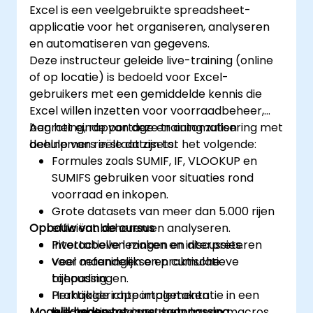
Excel is een veelgebruikte spreadsheet-
applicatie voor het organiseren, analyseren
en automatiseren van gegevens.
Deze instructeur geleide live-training (online
of op locatie) is bedoeld voor Excel-
gebruikers met een gemiddelde kennis die
Excel willen inzetten voor voorraadbeheer,
begroting, rapportage en automatisering met
Aan het einde van deze training zullen
behulp van reële datasets.
deelnemers in staat zijn tot het volgende:
Formules zoals SUMIF, IF, VLOOKUP en
SUMIFS gebruiken voor situaties rond
voorraad en inkopen.
Grote datasets van meer dan 5.000 rijen
Opbouw van de cursus
efficiënt beheren en analyseren.
Pivottabellen maken en interpreteren
Interactieve lezingen en discussies.
voor maandelijkse en cumulatieve
Veel oefeningen en praktische
bijhouding.
toepassingen.
Herhaalde rapportagetaken
Praktijkgerichte implementatie in een
Mogelijkheden tot cursusaanpassing
automatiseren met behulp van macros.
live-labomgeving.