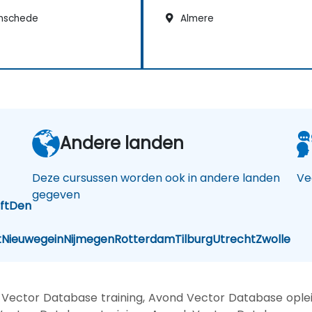
nschede
Almere
Andere landen
Deze cursussen worden ook in andere landen
Ve
gegeven
ft
Den
t
Nieuwegein
Nijmegen
Rotterdam
Tilburg
Utrecht
Zwolle
Vector Database training, Avond Vector Database ople