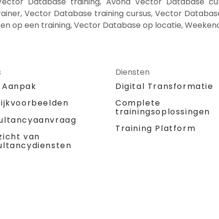
Vector Database training, Avond Vector Database cu
ainer, Vector Database training cursus, Vector Databas
en op een training, Vector Database op locatie, Weeken
s
Diensten
 Aanpak
Digital Transformatie
tijkvoorbeelden
Complete
trainingsoplossingen
ultancyaanvraag
Training Platform
zicht van
ultancydiensten