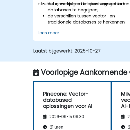
structuur, werking en toepassingsgebieden
het concept en het doel van vector-
databases te begrijpen;
de verschillen tussen vector- en
traditionele databases te herkennen;
basistechnieken voor het aanmaken
Lees meer...
en beheren van vectorgegevens te
leren;
eenvoudige
Laatst bijgewerkt:
2025-10-27
vergelijkingszoekopdrachten uit te
voeren;
de rol van vector-databases in AI-
Voorlopige Aankomende 
toepassingen te waarderen.
Pinecone: Vector-
Mil
databased
vec
oplossingen voor AI
AI-
2026-09-15 09:30
2
21 uren
2