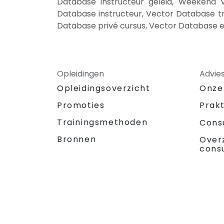
Database instructeur geleid, Weekend 
Database instructeur, Vector Database tr
Database privé cursus, Vector Database e
Opleidingen
Advie
Opleidingsoverzicht
Onze
Promoties
Prak
Trainingsmethoden
Cons
Bronnen
Over
cons