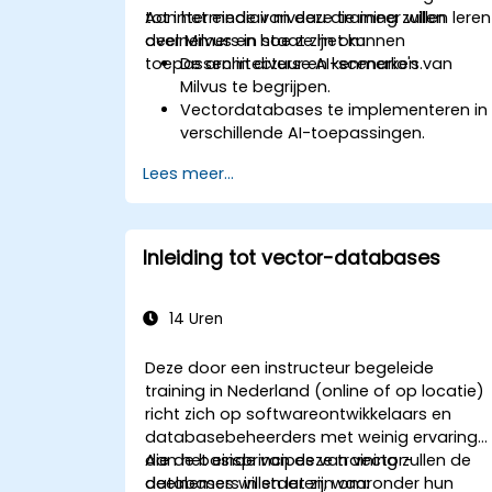
tot intermediair niveau die meer willen leren
Aan het einde van deze training zullen
over Milvus en hoe ze het kunnen
deelnemers in staat zijn om:
toepassen in diverse AI-scenario's.
De architectuur en kenmerken van
Milvus te begrijpen.
Vectordatabases te implementeren in
verschillende AI-toepassingen.
Vergelijkingen uit te voeren met hoge
Lees meer...
nauwkeurigheid en snelheid.
Milvus toe te passen op echte AI-
uitdagingen in de praktijk.
Inleiding tot vector-databases
14 Uren
Deze door een instructeur begeleide
training in Nederland (online of op locatie)
richt zich op softwareontwikkelaars en
databasebeheerders met weinig ervaring
die de basisprincipes van vector-
Aan het einde van deze training zullen de
databases willen leren, waaronder hun
deelnemers in staat zijn om: