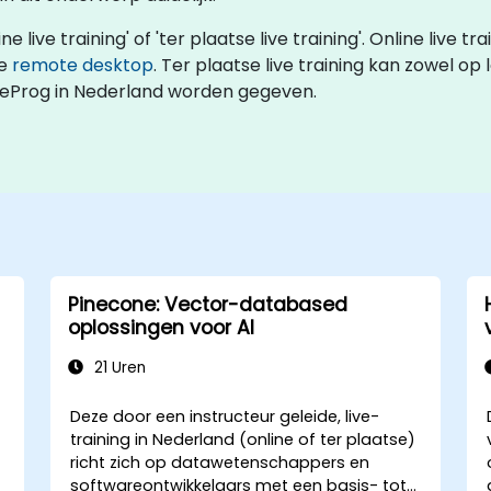
ive training' of 'ter plaatse live training'. Online live tra
ve
remote desktop
. Ter plaatse live training kan zowel op l
leProg in Nederland worden gegeven.
Pinecone: Vector-databased
oplossingen voor AI
21 Uren
Deze door een instructeur geleide, live-
training in Nederland (online of ter plaatse)
richt zich op datawetenschappers en
softwareontwikkelaars met een basis- tot