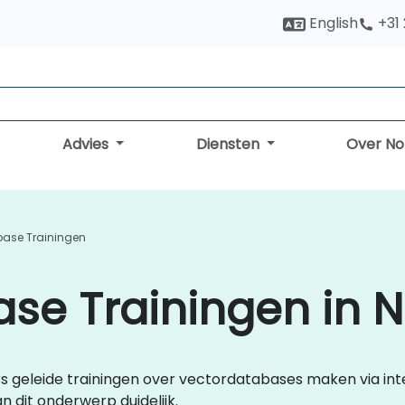
English
+31
Advies
Diensten
Over N
base Trainingen
se Trainingen in 
urs geleide trainingen over vectordatabases maken via in
 dit onderwerp duidelijk.