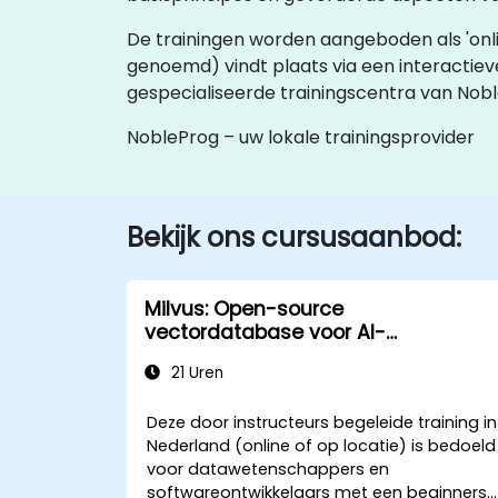
De trainingen worden aangeboden als 'online l
genoemd) vindt plaats via een interactie
gespecialiseerde trainingscentra van Nob
NobleProg – uw lokale trainingsprovider
Bekijk ons cursusaanbod:
Milvus: Open-source
vectordatabase voor AI-
toepassingen
21 Uren
Deze door instructeurs begeleide training in
Nederland (online of op locatie) is bedoeld
voor datawetenschappers en
softwareontwikkelaars met een beginners-