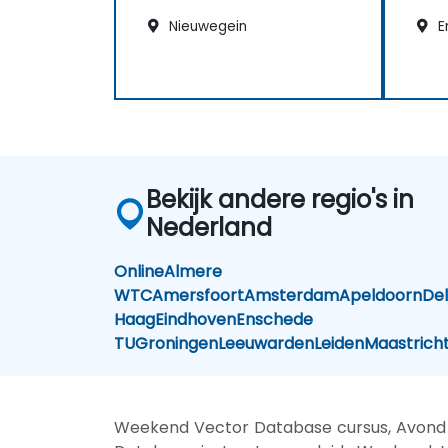
Nieuwegein
E
Bekijk andere regio's in
Nederland
Online
Almere
WTC
Amersfoort
Amsterdam
Apeldoorn
Del
Haag
Eindhoven
Enschede
TU
Groningen
Leeuwarden
Leiden
Maastrich
Weekend Vector Database cursus, Avond 