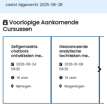
De voorspellingsnauwkeurigheid te
Laatst bijgewerkt:
2025-08-28
verbeteren door verschillende modellen
te combineren.
Voorlopige Aankomende
Cursussen
Zelfgemaakte
Geavanceerde
chatbots
analytische
ontwikkelen met
technieken met
Google AutoML
RapidMiner
2026-09-24
2026-10-08
09:30
09:30
14 uren
14 uren
Nijmegen
Wageningen