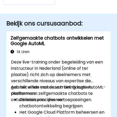
Bekijk ons cursusaanbod:
Zelfgemaakte chatbots ontwikkelen met
Google AutoML
14 Uren
Deze live-training onder begeleiding van een
instructeur in Nederland (online of ter
plaatse) richt zich op deelnemers met
verschillende niveaus van expertise die
gebruik willen maken van het Google AutoML-
Aan het einde van deze training kunnen
platform om zelfgemaakte chatbots te
deelnemers:
ontwikkelen voor diverse toepassingen.
De basisprincipes van
chatbotontwikkeling begrijpen.
Het Google Cloud Platform beheersen en