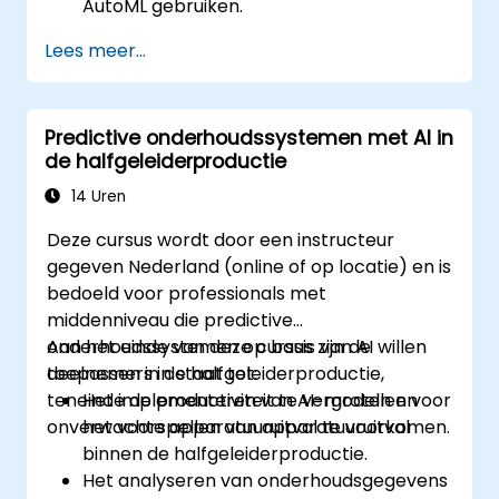
AutoML gebruiken.
Gegevens voorbereiden voor het trainen
Lees meer...
van chatbotmodellen.
Aangepaste chatbotmodellen trainen en
evalueren met behulp van AutoML.
Predictive onderhoudssystemen met AI in
Chatbots implementeren en integreren
de halfgeleiderproductie
in diverse platforms en kanalen.
De prestaties van chatbots monitoren en
14 Uren
continu optimaliseren.
Deze cursus wordt door een instructeur
gegeven Nederland (online of op locatie) en is
bedoeld voor professionals met
middenniveau die predictive
onderhoudssystemen op basis van AI willen
Aan het einde van deze cursus zijn de
toepassen in de halfgeleiderproductie,
deelnemers in staat tot:
teneinde de productiviteit te vergroten en
Het implementeren van AI-modellen voor
onverwachte apparatuuruitval te voorkomen.
het voorspellen van apparatuuruitval
binnen de halfgeleiderproductie.
Het analyseren van onderhoudsgegevens