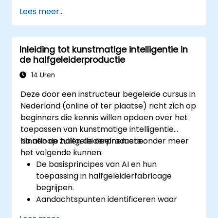
om patronen en trends te ontdekken die
Lees meer...
op potentiële problemen wijzen.
De integratie van AI-gestuurde predictive
onderhoudssystemen in bestaande
Inleiding tot kunstmatige intelligentie in
productieprocessen.
de halfgeleiderproductie
Het verminderen van stilstand en
onderhoudskosten door proactief
14 Uren
apparatuurbeheer te realiseren.
Deze door een instructeur begeleide cursus in
Nederland (online of ter plaatse) richt zich op
beginners die kennis willen opdoen over het
toepassen van kunstmatige intelligentie
binnen de halfgeleiderproductie.
Na afloop zullen de deelnemers onder meer
het volgende kunnen:
De basisprincipes van AI en hun
toepassing in halfgeleiderfabricage
begrijpen.
Aandachtspunten identificeren waar
kunstmatige intelligentie nuttig kan zijn.