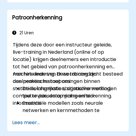
om analytische hulpmiddelen in te zetten
bij tijdreeksvoorspellingen.
Patroonherkenning
21 Uren
Tijdens deze door een instructeur geleide,
live-training in Nederland (online of op
locatie) krijgen deelnemers een introductie
tot het gebied van patroonherkenning en
machine learning. Er wordt aandacht besteed
Aan het einde van deze training zijn
aan praktische toepassingen binnen
deelnemers in staat om:
statistiek, informatica, signaalverwerking,
De belangrijkste statistische methoden
computervisie, data mining en bio-
toe te passen op patroonherkenning.
informatica.
Essentiële modellen zoals neurale
netwerken en kernmethoden te
gebruiken voor data-analyse.
Lees meer...
Gevorderde technieken toe te passen bij
het oplossen van complexe problemen.