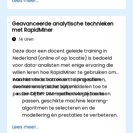
Lees meer...
Tools gebruiken om zowel productiviteit
als kwaliteitscontrole te verbeteren.
Eenvoudige AI-modellen ontwikkelen die
Geavanceerde analytische technieken
de productieprocessen verfijnen.
met RapidMiner
14 Uren
Deze door een docent geleide training in
Nederland (online of op locatie) is bedoeld
voor data-analisten met enige ervaring die
willen leren hoe RapidMiner te gebruiken om
waarden te schatten en te projecteren,
Aan het einde van deze training zullen
evenals analytische hulpmiddelen toe te
deelnemers in staat zijn om:
passen bij het voorspellen van tijdreeksen.
De CRISP-DM-methodologie toe te
passen, geschikte machine learning-
algoritmen te selecteren en de
modellering én prestaties te verbeteren.
RapidMiner te gebruiken voor het
Lees meer...
schatten en projecteren van waarden en