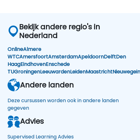
Bekijk andere regio's in
Nederland
Online
Almere
WTC
Amersfoort
Amsterdam
Apeldoorn
Delft
Den
Haag
Eindhoven
Enschede
TU
Groningen
Leeuwarden
Leiden
Maastricht
Nieuwegei
Andere landen
Deze cursussen worden ook in andere landen
gegeven
Advies
Supervised Learning Advies