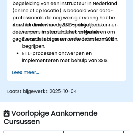
begeleiding van een instructeur in Nederland
(online of op locatie) is bedoeld voor data-
professionals die nog weinig ervaring hebben
en willen leren hoe zij SSIS-pakketten kunnen
Aan het einde van deze training zijn de
ontwerpen, implementeren en beheren om
deelnemers in staat tot het volgende:
gegevens te integreren en te transformeren.
De architectuur en onderdelen van SSIS
begrijpen.
ETL-processen ontwerpen en
implementeren met behulp van SSIS.
SSIS-tools gebruiken om oplossingen voor
Lees meer...
gegevensintegratie te ontwikkelen,
implementeren en beheren.
SSIS-pakketten probleemloos
Laatst bijgewerkt:
2025-10-04
optimaliseren voor betere prestaties en
betrouwbaarheid.
Voorlopige Aankomende
Cursussen