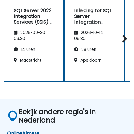
SQL Server 2022
Inleiding tot SQL
Integration
Server
Services (SSIS) –
Integration
Dataflows en
Services (SSIS)
2026-09-30
2026-10-14
geavanceerde
2022
transformaties
09:30
09:30
14 uren
28 uren
Maastricht
Apeldoorn
Bekijk andere regio's in
Nederland
Online
Almere