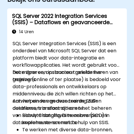
SQL Server 2022 Integration Services
(SSIS) – Dataflows en geavanceerde
transformaties
14 Uren
SQL Server Integration Services (SSIS) is een
onderdeel van Microsoft SQL Server dat een
platform biedt voor data-integratie en
workflowapplicaties. Het wordt gebruikt voor
het migreren, opslaan en transformeren van
Deze door een instructeur geleide live-
gegevens.
training (online of ter plaatse) is bedoeld voor
data-professionals en ontwikkelaars op
middenniveau die zich willen richten op het
ontwerpen van geavanceerde SSIS-
Aan het einde van deze training zullen
dataflows, transformaties en het beheren
deelnemers in staat zijn om te:
van Slowly Changing Dimensions (SCD) in
Robuste dataflows te ontwerpen en
datawarehouse-scenario’s.
implementeren met behulp van SSIS.
Te werken met diverse data-bronnen,