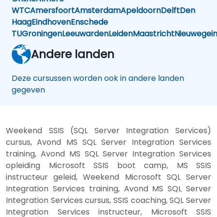
WTC
Amersfoort
Amsterdam
Apeldoorn
Delft
Den
Haag
Eindhoven
Enschede
TU
Groningen
Leeuwarden
Leiden
Maastricht
Nieuwegei
Andere landen
Deze cursussen worden ook in andere landen
gegeven
Weekend SSIS (SQL Server Integration Services)
cursus, Avond MS SQL Server Integration Services
training, Avond MS SQL Server Integration Services
opleiding Microsoft SSIS boot camp, MS SSIS
instructeur geleid, Weekend Microsoft SQL Server
Integration Services training, Avond MS SQL Server
Integration Services cursus, SSIS coaching, SQL Server
Integration Services instructeur, Microsoft SSIS