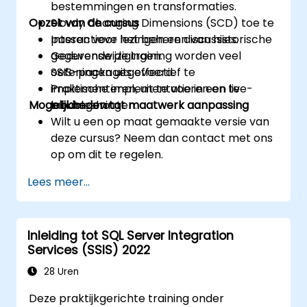
bestemmingen en transformaties.
Opzet van de cursus
Slowly Changing Dimensions (SCD) toe te
passen voor het beheren van historische
Interactieve lezingen en discussies.
gegevenswijzigingen.
Gedurende de training worden veel
SSIS-packages effectief te
oefeningen uitgevoerd.
implementeren, uit te voeren en te
Praktische implementatie in een live-
Mogelijkheden tot maatwerk aanpassing
troubleshooten.
labomgeving.
Wilt u een op maat gemaakte versie van
deze cursus? Neem dan contact met ons
op om dit te regelen.
Lees meer...
Inleiding tot SQL Server Integration
Services (SSIS) 2022
28 Uren
Deze praktijkgerichte training onder