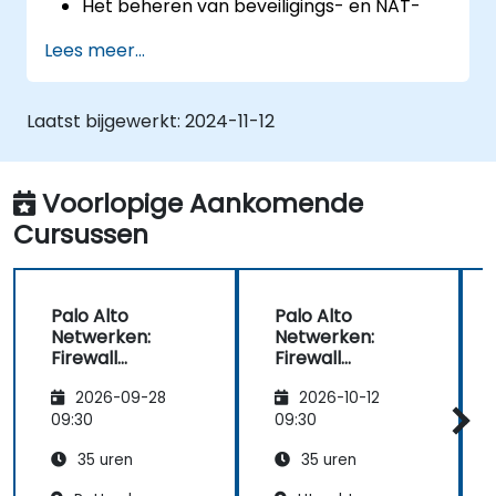
Het beheren van beveiligings- en NAT-
beleidsregels.
Lees meer...
Het toepassen van strategieën ter
voorkoming van bedreigingen.
Het monitoren van netwerkbedreigingen
Laatst bijgewerkt:
2024-11-12
en -verkeer.
Voorlopige Aankomende
Cursussen
Palo Alto
Palo Alto
Netwerken:
Netwerken:
Firewall
Firewall
Essentials –
Essentials –
2026-09-28
2026-10-12
Configuratie en
Configuratie en
Beheer
Beheer
09:30
09:30
35 uren
35 uren