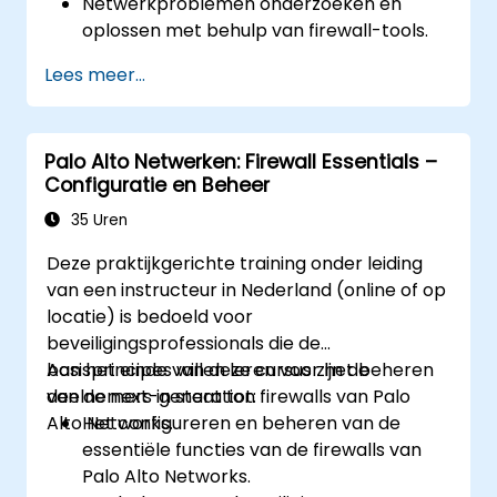
Netwerkproblemen onderzoeken en
oplossen met behulp van firewall-tools.
Gevorderde logs analyseren om
Lees meer...
realistische situaties op te lossen.
Palo Alto Netwerken: Firewall Essentials –
Configuratie en Beheer
35 Uren
Deze praktijkgerichte training onder leiding
van een instructeur in Nederland (online of op
locatie) is bedoeld voor
beveiligingsprofessionals die de
basisprincipes willen leren voor het beheren
Aan het einde van deze cursus zijn de
van de next-generation firewalls van Palo
deelnemers in staat tot:
Alto Networks.
Het configureren en beheren van de
essentiële functies van de firewalls van
Palo Alto Networks.