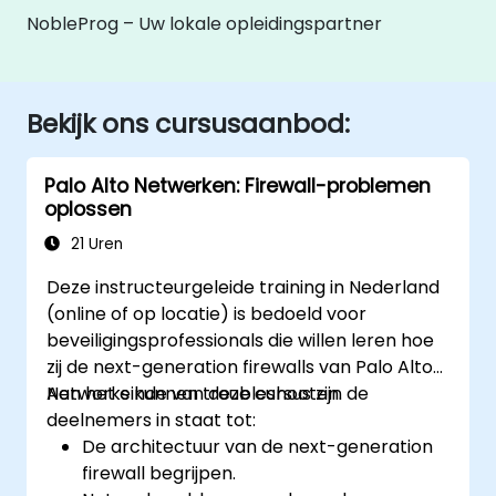
NobleProg – Uw lokale opleidingspartner
Bekijk ons cursusaanbod:
Palo Alto Netwerken: Firewall-problemen
oplossen
21 Uren
Deze instructeurgeleide training in Nederland
(online of op locatie) is bedoeld voor
beveiligingsprofessionals die willen leren hoe
zij de next-generation firewalls van Palo Alto
Networks kunnen troubleshooten.
Aan het einde van deze cursus zijn de
deelnemers in staat tot:
De architectuur van de next-generation
firewall begrijpen.