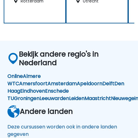
Rotterdam
Utrecht
Bekijk andere regio's in
Nederland
Online
Almere
WTC
Amersfoort
Amsterdam
Apeldoorn
Delft
Den
Haag
Eindhoven
Enschede
TU
Groningen
Leeuwarden
Leiden
Maastricht
Nieuwegei
Andere landen
Deze cursussen worden ook in andere landen
gegeven