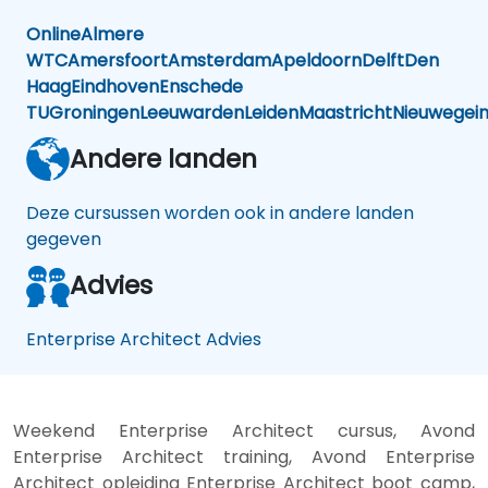
Online
Almere
WTC
Amersfoort
Amsterdam
Apeldoorn
Delft
Den
Haag
Eindhoven
Enschede
TU
Groningen
Leeuwarden
Leiden
Maastricht
Nieuwegei
Andere landen
Deze cursussen worden ook in andere landen
gegeven
Advies
Enterprise Architect Advies
Weekend Enterprise Architect cursus, Avond
Enterprise Architect training, Avond Enterprise
Architect opleiding Enterprise Architect boot camp,