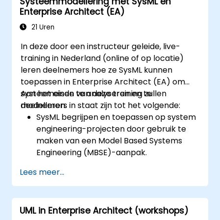
Systeemmodellering met SysML en
Enterprise Architect (EA)
21 Uren
In deze door een instructeur geleide, live-
training in Nederland (online of op locatie)
leren deelnemers hoe ze SysML kunnen
toepassen in Enterprise Architect (EA) om
systeemeisen te analyseren en te
Aan het einde van deze training zullen
modelleren.
deelnemers in staat zijn tot het volgende:
SysML begrijpen en toepassen op system
engineering-projecten door gebruik te
maken van een Model Based Systems
Engineering (MBSE)-aanpak.
Systeemeisen identificeren op basis van
Lees meer...
use case-modellen.
Het ontwerp en de analyse van
systeemarchitectuur uitvoeren.
UML in Enterprise Architect (workshops)