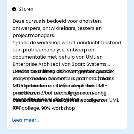
21 Uren
Deze cursus is bedoeld voor analisten,
ontwerpers, ontwikkelaars, testers en
projectmanagers.
Tijdens de workshop wordt aandacht besteed
aan probleemanalyse, ontwerp en
documentatie met behulp van UML en
Enterprise Architect van Sparx Systems.
Deelnemers leren ook over geavanceerde
Omdat de training zich richt op het gebruik
mogelijkheden van het programma (zoals
van Enterprise Architect is het noodzakelijk
MDA, profielen en XMI) evenals best
dat deelnemers al bekend zijn met UML-
practices die het modelleren aanzienlijk
modelleren. Voor wie nog geen ervaring
Werkwijze tijdens de training
kunnen versnellen en vereenvoudigen.
heeft, bieden we een aparte cursus over UML
aan.
10% college, 90% workshop
Lees meer...