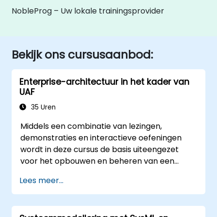
NobleProg – Uw lokale trainingsprovider
Bekijk ons cursusaanbod:
Enterprise-architectuur in het kader van
UAF
35 Uren
Middels een combinatie van lezingen,
demonstraties en interactieve oefeningen
wordt in deze cursus de basis uiteengezet
voor het opbouwen en beheren van een
Enterprise-architectuur met behulp van
Lees meer...
Unified Architecture Framework (UAF), versie
1.2.