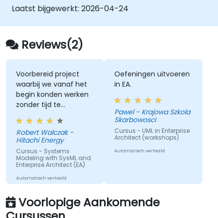
Laatst bijgewerkt:
2026-04-24
Reviews(2)
Voorbereid project
Oefeningen uitvoeren
waarbij we vanaf het
in EA.
begin konden werken
zonder tijd te
Pawel - Krajowa Szkola
verspillen aan het
Skarbowosci
instellen van
Cursus - UML in Enterprise
Robert Walczak -
bestanden die niet
Architect (workshops)
Hitachi Energy
nodig waren voor de
Cursus - Systems
Automatisch vertaald
oefeningen.
Modeling with SysML and
Enterprise Architect (EA)
Bereidheid om alle
vragen van de
Automatisch vertaald
deelnemers te
beantwoorden.
Voorlopige Aankomende
Cursussen