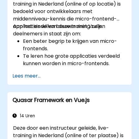
training in Nederland (online of op locatie) is
bedoeld voor ontwikkelaars met
middenniveau-kennis die micro-frontend-
applicaties willen bouwen met Vue.js.
Aan het einde van deze training zullen
deelnemers in staat zijn om:
Een beter begrip te krijgen van micro-
frontends.
Te leren hoe grote applicaties verdeeld
kunnen worden in micro-frontends.
Micro-frontends te implementeren met
Lees meer...
verschillende benaderingen.
Micro-frontend-applicaties te
ontwikkelen met Vue.js.
Quasar Framework en Vue.js
14 Uren
Deze door een instructeur geleide, live-
training in Nederland (online of ter plaatse) is