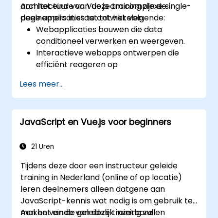
architectuur van Vue.js om complexe single-
Aan het einde van deze training zijn de
page applicaties te ontwikkelen.
deelnemers in staat tot het volgende:
Webapplicaties bouwen die data
conditioneel verwerken en weergeven.
Interactieve webapps ontwerpen die
efficiënt reageren op
gebruikersinteractie.
Lees meer...
Modulair en herbruikbaar code schrijven.
Een basisimplementatie geleidelijk
uitbreiden tot een volledige single-page
JavaScript en Vue.js voor beginners
applicatie.
Vue.js integreren in bestaande
webpagina’s.
21 Uren
Het ecosysteem van Vue gebruiken om
Tijdens deze door een instructeur geleide
de mogelijkheden van het framework uit
training in Nederland (online of op locatie)
te breiden.
leren deelnemers alleen datgene aan
JavaScript-kennis wat nodig is om gebruik te
maken van de geleidelijk inzetbare
Aan het einde van deze training zullen