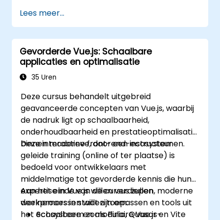
Aangepaste componenten en widgets te
Lees meer...
ontwikkelen zonder onnodige
complexiteit.
Gevorderde Vue.js: Schaalbare
applicaties en optimalisatie
35 Uren
Deze cursus behandelt uitgebreid
geavanceerde concepten van Vue.js, waarbij
de nadruk ligt op schaalbaarheid,
onderhoudbaarheid en prestatieoptimalisatie
binnen moderne front-end-ecosystemen.
Deze interactieve, door een instructeur
geleide training (online of ter plaatse) is
bedoeld voor ontwikkelaars met
middelmatige tot gevorderde kennis die hun
expertise in Vue.js willen verdiepen, moderne
Aan het einde van de cursus zullen
werkprocessen willen toepassen en tools uit
deelnemers in staat zijn om:
het ecosysteem zoals Pinia, Quasar en Vite
Schaalbare en modulaire Vue.js-