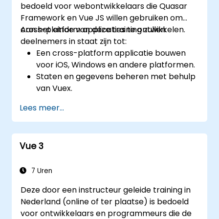
bedoeld voor webontwikkelaars die Quasar
Framework en Vue JS willen gebruiken om
cross-platform applicaties te ontwikkelen.
Aan het einde van deze training zullen
deelnemers in staat zijn tot:
Een cross-platform applicatie bouwen
voor iOS, Windows en andere platformen.
Staten en gegevens beheren met behulp
van Vuex.
Een back-endapplicatie ontwikkelen met
Lees meer...
Firebase.
Vue 3
7 Uren
Deze door een instructeur geleide training in
Nederland (online of ter plaatse) is bedoeld
voor ontwikkelaars en programmeurs die de