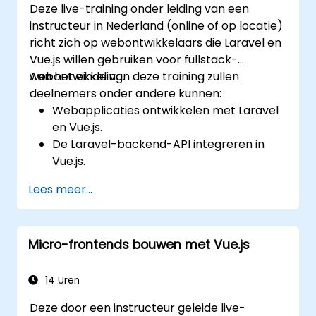
Deze live-training onder leiding van een
instructeur in Nederland (online of op locatie)
richt zich op webontwikkelaars die Laravel en
Vue.js willen gebruiken voor fullstack-
webontwikkeling.
Aan het einde van deze training zullen
deelnemers onder andere kunnen:
Webapplicaties ontwikkelen met Laravel
en Vue.js.
De Laravel-backend-API integreren in
Vue.js.
Een Laravel-applicatie uitrollen.
Lees meer...
Micro-frontends bouwen met Vue.js
14 Uren
Deze door een instructeur geleide live-