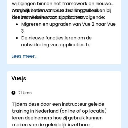
wijzigingen binnen het framework en nieuwe
mogelijkheden van Vue 3 willen gebruiken bij
Aan het einde van deze training zullen
het ontwikkelen van applicaties.
deelnemers in staat zijn tot het volgende:
Migreren en upgraden van Vue 2 naar Vue
3.
De nieuwe functies leren om de
ontwikkeling van applicaties te
verbeteren.
Lees meer...
Vue 3 testen en toepassen bij het maken
van onderhoudbare en betrouwbare
applicaties.
Vue.js
21 Uren
Tijdens deze door een instructeur geleide
training in Nederland (online of op locatie)
leren deelnemers hoe zij gebruik kunnen
maken van de geleidelijk inzetbare