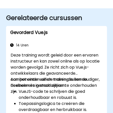
Gerelateerde cursussen
Gevorderd Vue.js
14 Uren
Deze training wordt geleid door een ervaren
instructeur en kan zowel online als op locatie
worden gevolgd. Ze richt zich op Vue.js-
ontwikkelaars die geavanceerde
componenten willen maken die eenvoudiger,
Aan het einde van de training zullen de
flexibeler én gemakkelijker te onderhouden
deelnemers in staat zijn om:
zijn.
VueJS-code te schrijven die goed
onderhoudbaar en robuust is.
Toepassingslogica te creëren die
overdraagbaar en herbruikbaar is.