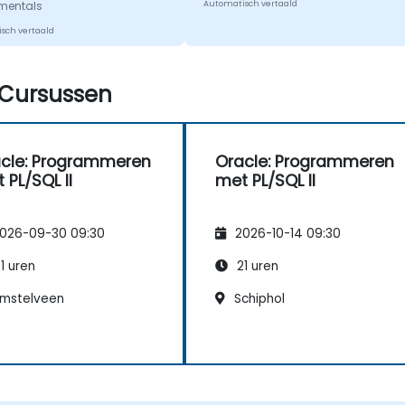
mentals
Automatisch vertaald
sch vertaald
Cursussen
cle: Programmeren
Oracle: Programmeren
 PL/SQL II
met PL/SQL II
026-09-30 09:30
2026-10-14 09:30
1 uren
21 uren
mstelveen
Schiphol