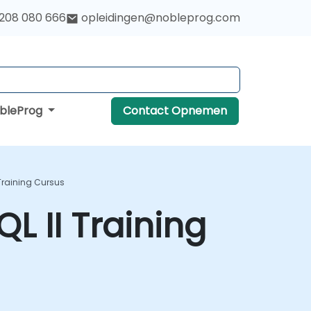
 208 080 666
opleidingen@nobleprog.com
obleProg
Contact Opnemen
Training Cursus
 II Training