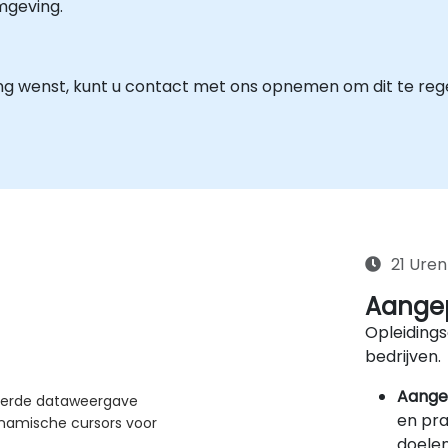
mgeving.
ng wenst, kunt u contact met ons opnemen om dit te reg
21 Uren
Aangep
Opleidings
bedrijven.
Aange
seerde dataweergave
en pra
namische cursors voor
doelen