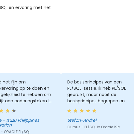
/SQL en ervaring met het
d het fijn om
De basisprincipes van een
jkervaring op te doen en
PL/SQL-sessie. Ik heb PL/SQL
gelijkheid te hebben om
gebruikt, maar nooit de
ijk aan coderingstaken te
basisprincipes begrepen en
n.
deze cursus heeft mij enorm
geholpen om PL/SQL-query's te
begrijpen.
pines
Stefan-Andrei
ration
Cursus - PL/SQL in Oracle 19c
 - ORACLE PL/SQL