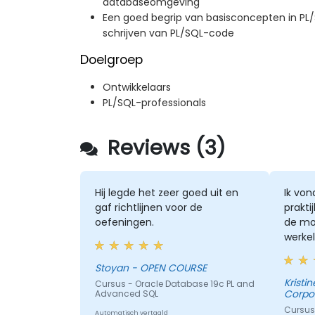
databaseomgeving
Een goed begrip van basisconcepten in PL
schrijven van PL/SQL-code
Doelgroep
Ontwikkelaars
PL/SQL-professionals
Reviews (3)
Hij legde het zeer goed uit en
Ik von
gaf richtlijnen voor de
prakti
oefeningen.
de mo
werkel
werke
Stoyan - OPEN COURSE
Kristine - Isuzu Philip
Cursus - Oracle Database 19c PL and
Corpo
Advanced SQL
Cursus
Automatisch vertaald