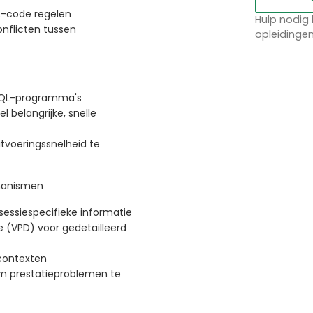
L-code regelen
Hulp nodig 
nflicten tussen
opleidinge
/SQL-programma's
 belangrijke, snelle
tvoeringssnelheid te
chanismen
sessiespecifieke informatie
e (VPD) voor gedetailleerd
 contexten
om prestatieproblemen te