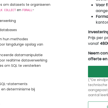
Voor f
ies om datasets te organiseren
en
-
aangep
LK COLLECT
FORALL
Forma
erwerking
kantor
-databases
Investerin
Prijs per p
 en hun methodes
vanaf
480
oor langdurige opslag van
Neem cont
anceerde datamanipulatie
offerte en
or realtime dataverwerking
s om SQL te versterken
(*De eindpr
 SQL-statements
technische 
s en determinisme bij
aangepaste
aantal leer
n