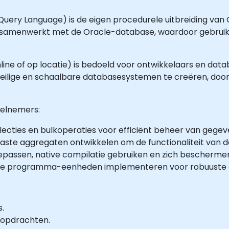
ery Language) is de eigen procedurele uitbreiding van O
 samenwerkt met de Oracle-database, waardoor gebrui
online of op locatie) is bedoeld voor ontwikkelaars en d
 veilige en schaalbare databasesystemen te creëren, do
eelnemers:
cties en bulkoperaties voor efficiënt beheer van gegev
aste aggregaten ontwikkelen om de functionaliteit van d
passen, native compilatie gebruiken en zich beschermen
igde programma-eenheden implementeren voor robuuste 
s.
 opdrachten.