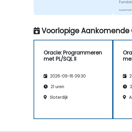
Funda
Automati
Voorlopige Aankomende 
Oracle: Programmeren
Ora
met PL/SQL II
met
2026-09-16 09:30
2
21 uren
2
Sloterdijk
A