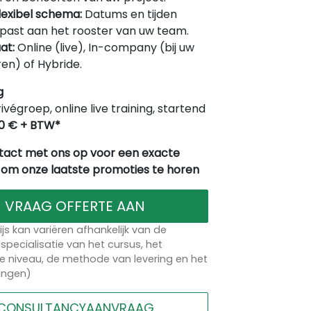
lexibel schema:
Datums en tijden
ast aan het rooster van uw team.
at:
Online (live), In-company (bij uw
en) of Hybride.
g
rivégroep, online live training, startend
0 € + BTW*
act met ons op voor een exacte
 om onze laatste promoties te horen
VRAAG OFFERTE AAN
ijs kan variëren afhankelijk van de
specialisatie van het cursus, het
 niveau, de methode van levering en het
lingen)
CONSULTANCYAANVRAAG