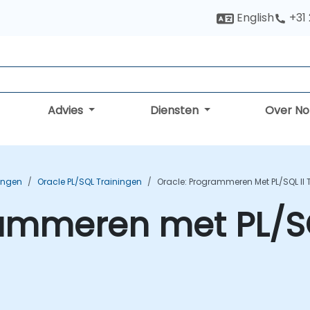
English
+31
Advies
Diensten
Over N
ingen
Oracle PL/SQL Trainingen
Oracle: Programmeren Met PL/SQL II 
ammeren met PL/SQL