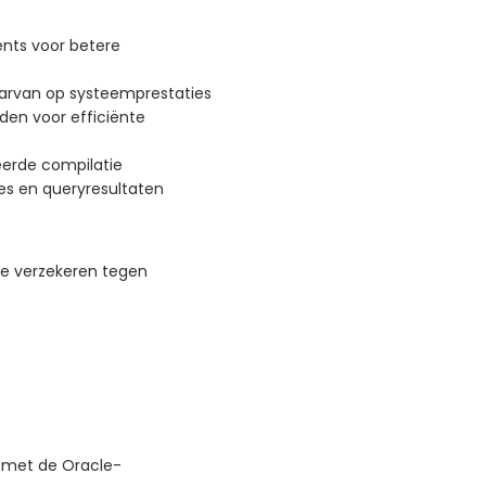
ents voor betere
aarvan op systeemprestaties
en voor efficiënte
eerde compilatie
es en queryresultaten
te verzekeren tegen
 met de Oracle-