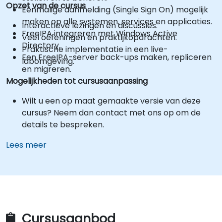
Opzet van de cursus
Eénmalige aanmelding (Single Sign On) mogelijk
maken op alle systemen, services en applicaties.
Interactieve lezingen en discussies.
FreeIPA integreren met Windows Active
Veel oefeningen en praktijkopdrachten.
Directory.
Praktische implementatie in een live-
Een FreeIPA-server back-ups maken, repliceren
labomgeving.
en migreren.
Mogelijkheden tot cursusaanpassing
Wilt u een op maat gemaakte versie van deze
cursus? Neem dan contact met ons op om de
details te bespreken.
Lees meer
Cursusaanbod