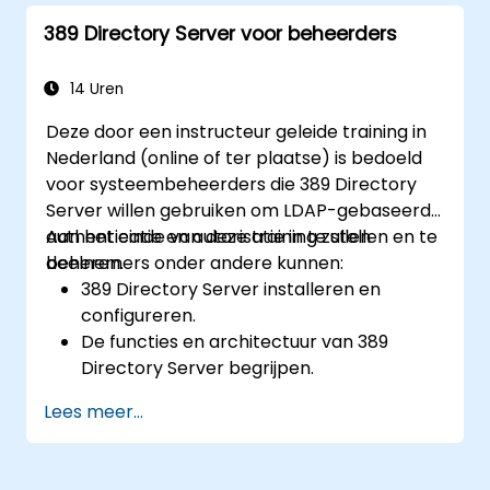
389 Directory Server voor beheerders
14 Uren
Deze door een instructeur geleide training in
Nederland (online of ter plaatse) is bedoeld
voor systeembeheerders die 389 Directory
Server willen gebruiken om LDAP-gebaseerde
authenticatie en autorisatie in te stellen en te
Aan het einde van deze training zullen
beheren.
deelnemers onder andere kunnen:
389 Directory Server installeren en
configureren.
De functies en architectuur van 389
Directory Server begrijpen.
Leren hoe men de directory-server
Lees meer...
configureert via het webconsole en de
CLI.
Replicatie instellen en monitoren voor