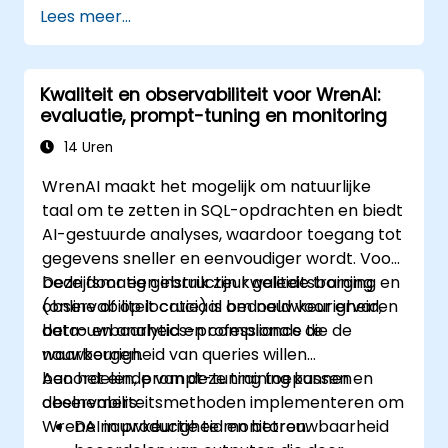
Lees meer...
Kwaliteit en observabiliteit voor WrenAI:
evaluatie, prompt-tuning en monitoring
14 Uren
WrenAI maakt het mogelijk om natuurlijke
taal om te zetten in SQL-opdrachten en biedt
AI-gestuurde analyses, waardoor toegang tot
gegevens sneller en eenvoudiger wordt. Voor
bedrijfsmatig gebruik zijn kwaliteitsborging en
Deze door een instructeur geleide training
observabiliteit cruciaal om nauwkeurigheid,
(online of op locatie) is bedoeld voor ervaren
betrouwbaarheid en compliance te
data- en analytics-professionals die de
waarborgen.
nauwkeurigheid van queries willen
beoordelen, prompt-tuning toepassen en
Aan het einde van deze training kunnen
observabiliteitsmethoden implementeren om
deelnemers:
WrenAI in productie te monitoren.
De nauwkeurigheid en betrouwbaarheid