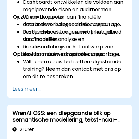
Dashboards ontwikkelen die voldoen aan
regelgevende eisen en auditnormen.
Opzet van de cursus
WrenAI koppelen aan financiële
databronnen voor realtime rapportage.
Interactieve lezingen en discussies.
Best practices toepassen op het gebied
Praktische oefeningen met financiële
van financiële analyse en
datamodellen.
risicomonitoring.
Hands-on labs over het ontwerp van
Opties voor maatwerk aan de cursus
dashboards en compliante rapportage.
Wilt u een op uw behoeften afgestemde
training? Neem dan contact met ons op
om dit te bespreken.
Lees meer...
WrenAI OSS: een diepgaande blik op
semantische modellering, tekst-naar-
SQL-conversie en
21 Uren
beveiligingsmechanismen