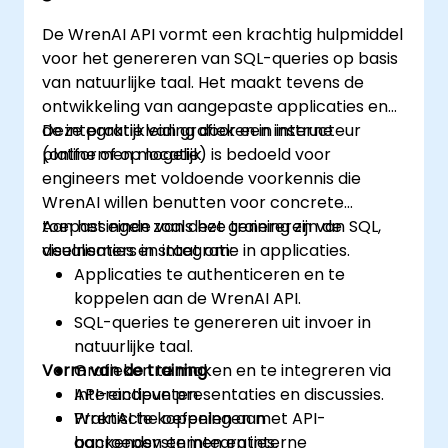
De WrenAI API vormt een krachtig hulpmiddel
voor het genereren van SQL-queries op basis
van natuurlijke taal. Het maakt tevens de
ontwikkeling van aangepaste applicaties en
de integratie van grafieken in interne
Deze praktijkleiding door een instructeur
platformen mogelijk.
(online of op locatie) is bedoeld voor
engineers met voldoende voorkennis die
WrenAI willen benutten voor concrete
toepassingen zoals het genereren van SQL,
Aan het einde van deze training zijn de
visualisaties en integratie in applicaties.
deelnemers in staat om:
Applicaties te authenticeren en te
koppelen aan de WrenAI API.
SQL-queries te genereren uit invoer in
natuurlijke taal.
Vorm van de training
Grafieken te maken en te integreren via
API-eindpunten.
Interactieve presentaties en discussies.
WrenAI te koppelen aan
Praktische oefeningen met API-
backendsystemen en interne
aanroepen en integraties.