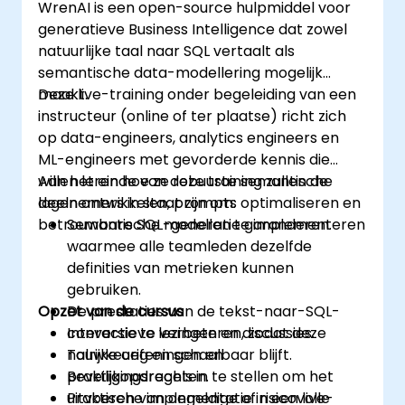
WrenAI is een open-source hulpmiddel voor
generatieve Business Intelligence dat zowel
natuurlijke taal naar SQL vertaalt als
semantische data-modellering mogelijk
maakt.
Deze live-training onder begeleiding van een
instructeur (online of ter plaatse) richt zich
op data-engineers, analytics engineers en
ML-engineers met gevorderde kennis die
willen leren hoe ze robuuste semantische
Aan het einde van deze training zullen de
lagen ontwikkelen, prompts optimaliseren en
deelnemers in staat zijn om:
betrouwbare SQL-generatie garanderen.
Semantische modellen te implementeren
waarmee alle teamleden dezelfde
definities van metrieken kunnen
gebruiken.
Opzet van de cursus
De prestaties van de tekst-naar-SQL-
conversie te verbeteren, zodat deze
Interactieve lezingen en discussies.
nauwkeurig en schaalbaar blijft.
Talrijke oefeningen en
Beveiligingsregels in te stellen om het
praktijkopdrachten.
uitvoeren van ongeldige of risicovolle
Praktische implementatie in een live-