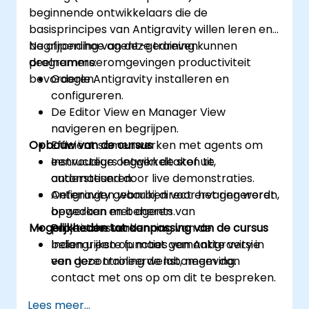
beginnende ontwikkelaars die de
basisprincipes van Antigravity willen leren en
begrijpen hoe agent-gedreven
Na afronding van deze training kunnen
programmeeromgevingen productiviteit
deelnemers:
bevorderen.
Google Antigravity installeren en
configureren.
De Editor View en Manager View
navigeren en begrijpen.
Opbouw van de cursus
Efficiënt samenwerken met agents om
eenvoudige ontwikkeltaken te
Instructeurs leggen de stof uit,
automatiseren.
ondersteund door live demonstraties.
Antigravity gebruiken voor het genereren,
Oefeningen waarbij direct ervaring wordt
bewerken en beheren van
opgedaan met agents.
Mogelijkheden tot aanpassing van de cursus
projectbestanden.
Praktische verkenning van de
belangrijkste functies van Antigravity in
Indien u een op maat gemaakte versie
een gecontroleerde labomgeving.
van deze training wenst, neem dan
contact met ons op om dit te bespreken.
Lees meer...