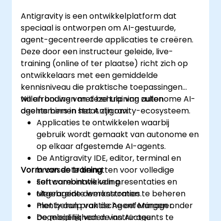
Antigravity is een ontwikkelplatform dat
speciaal is ontworpen om AI-gestuurde,
agent-gecentreerde applicaties te creëren.
Deze door een instructeur geleide, live-
training (online of ter plaatse) richt zich op
ontwikkelaars met een gemiddelde
kennisniveau die praktische toepassingen
willen bouwen met behulp van autonome AI-
Na afronding van deze training zullen
agents binnen het Antigravity-ecosysteem.
deelnemers in staat zijn om:
Applicaties te ontwikkelen waarbij
gebruik wordt gemaakt van autonome en
op elkaar afgestemde AI-agents.
De Antigravity IDE, editor, terminal en
Vorm van de training
browser te benutten voor volledige
softwareontwikkeling.
Een combinatie van presentaties en
Meeragente werkstromen te beheren
uitgebreide demonstraties.
met behulp van de Agent Manager.
Plenty aan praktische oefeningen onder
De mogelijkheden van AI-agents te
begeleiding van de instructeur.