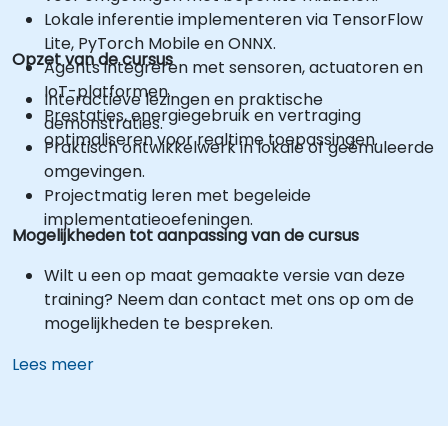
Lokale inferentie implementeren via TensorFlow
Lite, PyTorch Mobile en ONNX.
Opzet van de cursus
Agents integreren met sensoren, actuatoren en
IoT-platformen.
Interactieve lezingen en praktische
Prestaties, energiegebruik en vertraging
demonstraties.
optimaliseren voor realtime toepassingen.
Praktisch ontwikkelwerk in lokale of geëmuleerde
omgevingen.
Projectmatig leren met begeleide
implementatieoefeningen.
Mogelijkheden tot aanpassing van de cursus
Wilt u een op maat gemaakte versie van deze
training? Neem dan contact met ons op om de
mogelijkheden te bespreken.
Lees meer