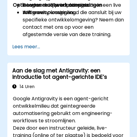
Opties voor maatwerk aanpassingen
integreren in productierijpe
Daadwerkelijke implementatie in een live
softwareoplossingen.
Antigravity-omgeving.
Wilt u een cursusinhoud die aansluit bij uw
specifieke ontwikkelomgeving? Neem dan
contact met ons op voor een
afgestemde versie van deze training.
Lees meer...
Aan de slag met Antigravity: een
introductie tot agent-gerichte IDE’s
14 Uren
Google Antigravity is een agent-gericht
ontwikkelmilieu dat geïntegreerde
automatisering gebruikt om engineering-
workflows te stroomlijnen.
Deze door een instructeur geleide, live-
training (online of ter plaatse) is bedoeld voor