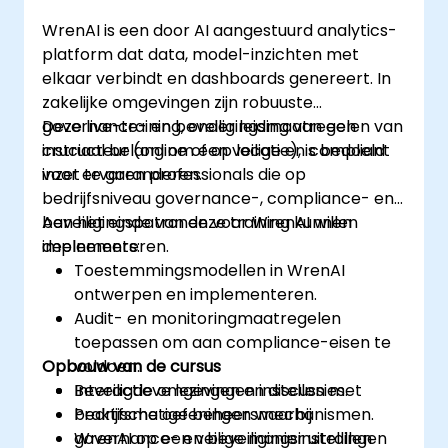
WrenAI is een door AI aangestuurd analytics-
platform dat data, model-inzichten met
elkaar verbindt en dashboards genereert. In
zakelijke omgevingen zijn robuuste
governance- en beveiligingsmaatregelen van
Deze live-training, onder leiding van een
cruciaal belang om een veilige en compliant
instructeur (online of op locatie), is bedoeld
inzet te garanderen.
voor ervaren professionals die op
bedrijfsniveau governance-, compliance- en
beveiligingspatronen voor WrenAI willen
Aan het einde van deze training kunnen
implementeren.
deelnemers:
Toestemmingsmodellen in WrenAI
ontwerpen en implementeren.
Audit- en monitoringmaatregelen
toepassen om aan compliance-eisen te
Opbouw van de cursus
voldoen.
Beveiligde omgevingen instellen met
Interactieve lezingen en discussies.
bedrijfsmatige beheersmechanismen.
Praktische oefeningen waarbij
WrenAI op een veilige manier uitrollen
governance- en beveiligingsinstellingen