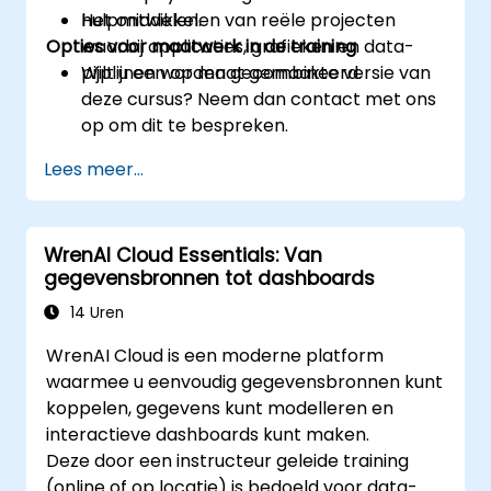
hulpmiddelen.
Het ontwikkelen van reële projecten
Opties voor maatwerk in de training
waarbij applicaties, grafieken en data-
pijplijnen worden gecombineerd.
Wilt u een op maat gemaakte versie van
deze cursus? Neem dan contact met ons
op om dit te bespreken.
Lees meer...
WrenAI Cloud Essentials: Van
gegevensbronnen tot dashboards
14 Uren
WrenAI Cloud is een moderne platform
waarmee u eenvoudig gegevensbronnen kunt
koppelen, gegevens kunt modelleren en
interactieve dashboards kunt maken.
Deze door een instructeur geleide training
(online of op locatie) is bedoeld voor data-