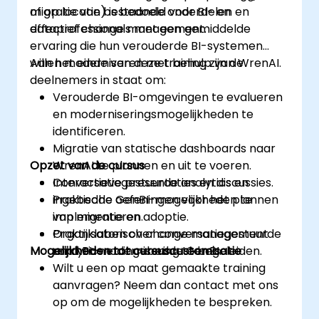
migratie van bestaande onderdelen en
of op locatie) is bedoeld voor BI- en
effectief change management.
dataprofessionals met een gemiddelde
ervaring die hun verouderde BI-systemen
willen moderniseren met behulp van WrenAI.
Aan het einde van deze training zijn de
deelnemers in staat om:
Verouderde BI-omgevingen te evalueren
en moderniseringsmogelijkheden te
identificeren.
Migratie van statische dashboards naar
Opzet van de cursus
WrenAI te plannen en uit te voeren.
Conversatiegestuurde analytics en
Interactieve presentaties en discussies.
ingebedde GenBI-mogelijkheden te
Praktische oefeningen voor het plannen
implementeren.
van migratie en adoptie.
Organisatorisch change management
Praktijklaben over conversatiegestuurde
Mogelijkheden tot cursuscustomisatie
rond BI-modernisering te begeleiden.
analytics en ingebedde GenBI.
Wilt u een op maat gemaakte training
aanvragen? Neem dan contact met ons
op om de mogelijkheden te bespreken.