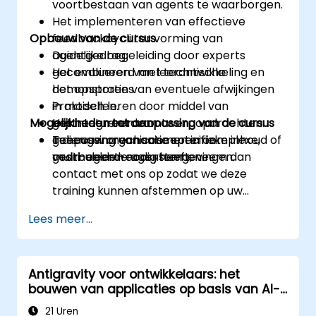
voortbestaan van agents te waarborgen.
Het implementeren van effectieve
Opbouw van de cursus
feedbackcycli ter vorming van
agentgedrag.
Duidelijke begeleiding door experts
Het evalueren van leerontwikkeling en
gecombineerd met technische
het opsporen van eventuele afwijkingen
demonstraties.
in modellen.
Praktisch leren door middel van
Mogelijkheden tot aanpassing van de cursus
Het integreren van
gestructureerde ontwerpopdrachten.
geheugenmechanismen in complexe,
Toepassing van concepten in
Indien uw organisatie specifieke inhoud of
multi-agent-ecosystemen.
gesimuleerde agentomgevingen.
voorbeelden nodig heeft, neem dan
contact met ons op zodat we deze
training kunnen afstemmen op uw
behoeften.
Lees meer...
Antigravity voor ontwikkelaars: het
bouwen van applicaties op basis van AI-
agents
21 Uren