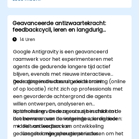
Geavanceerde antizwaartekracht:
feedbackcycli, leren en langdurig
geheugen van agents
14 Uren
Google Antigravity is een geavanceerd
raamwerk voor het experimenteren met
agents die gedurende langere tijd actief
blijven, evenals met nieuwe interactieve
gedragingen die daaruit voortkomen.
Deze door instructeurs geleide training (online
of op locatie) richt zich op professionals met
een gevorderde achtergrond die agents
willen ontwerpen, analyseren en
optimaliseren. Deze agents zijn in staat tot
Na afronding van deze cursus beschikken de
het bewaren van herinneringen, leren door
deelnemers over de volgende vaardigheden:
middel van feedback en ontwikkeling
Het ontwerpen van
gedurende lange operatieperiodes.
langetermijngeheugenstructuren om het