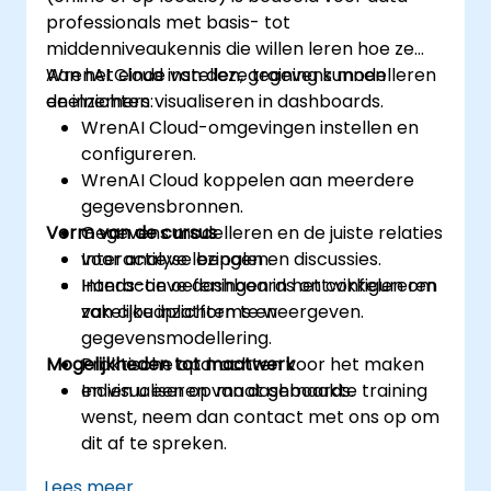
professionals met basis- tot
middenniveaukennis die willen leren hoe ze
WrenAI Cloud instellen, gegevens modelleren
Aan het einde van deze training kunnen
en inzichten visualiseren in dashboards.
deelnemers:
WrenAI Cloud-omgevingen instellen en
configureren.
WrenAI Cloud koppelen aan meerdere
gegevensbronnen.
Vorm van de cursus
Gegevens modelleren en de juiste relaties
voor analyse bepalen.
Interactieve lezingen en discussies.
Interactieve dashboards ontwikkelen om
Hands-on oefeningen in het configureren
zakelijke inzichten te weergeven.
van cloudplatforms en
gegevensmodellering.
Mogelijkheden tot maatwerk
Praktische opdrachten voor het maken
en visualiseren van dashboards.
Indien u een op maat gemaakte training
wenst, neem dan contact met ons op om
dit af te spreken.
Lees meer...