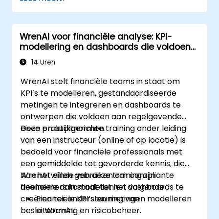
WrenAI voor financiële analyse: KPI-
modellering en dashboards die voldoen
aan regelgeving
14 Uren
WrenAI stelt financiële teams in staat om
KPI’s te modelleren, gestandaardiseerde
metingen te integreren en dashboards te
ontwerpen die voldoen aan regelgevende
eisen en auditnormen.
Deze praktijkgerichte training onder leiding
van een instructeur (online of op locatie) is
bedoeld voor financiële professionals met
een gemiddelde tot gevorderde kennis, die
WrenAI willen gebruiken om compliante
Aan het einde van deze training zijn
financiële datamodellen en dashboards te
deelnemers in staat tot het volgende:
creëren ter ondersteuning van
Financiële KPI’s en metingen modelleren
besluitvorming en risicobeheer.
in WrenAI.