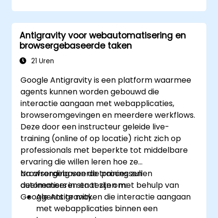
Antigravity voor webautomatisering en
browsergebaseerde taken
21 Uren
Google Antigravity is een platform waarmee
agents kunnen worden gebouwd die
interactie aangaan met webapplicaties,
browseromgevingen en meerdere werkflows.
Deze door een instructeur geleide live-
training (online of op locatie) richt zich op
professionals met beperkte tot middelbare
ervaring die willen leren hoe ze
browsergebaseerde processen
Na afronding van de training zullen
automatiseren en testen met behulp van
deelnemers in staat zijn om:
Google Antigravity.
Agents te maken die interactie aangaan
met webapplicaties binnen een