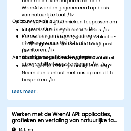
beoordelen van outputen die door
WrenAI worden gegenereerd op basis
van natuurlijke taal. /li>
Opbouw van de cursus
Prompt-tuningtechnieken toepassen om
de prestaties te verbeteren. /li>
Interactieve lezingen en discussies. /li>
Veranderingen in querygedrag en
Praktische oefeningen waarbij evaluatie-
afwijkingen over tijd detecteren en
en tuningtechnieken worden toegepast.
monitoren. /li>
/li>
WrenAI voorzien van logging- en
Aanpassingsmogelijkheden van de cursus
Handson laboratoria over observabiliteit
observabiliteitsmechanismen. /li>
en integratie van monitoringtools. /li>
Wilt u een op maat gemaakte training?
Neem dan contact met ons op om dit te
bespreken. /li>
Lees meer...
Werken met de WrenAI API: applicaties,
grafieken en vertaling van natuurlijke taal
naar SQL
14 Uren