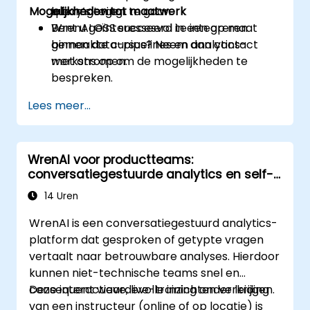
Mogelijkheden tot maatwerk
query’s tegen te gaan.
labomgeving.
WrenAI OSS succesvol te integreren
Bent u geïnteresseerd in een op maat
binnen data-pipelines en analytics-
gemaakte cursus? Neem dan contact
werkstromen.
met ons op om de mogelijkheden te
bespreken.
Lees meer...
WrenAI voor productteams:
conversatiegestuurde analytics en self-
service BI
14 Uren
WrenAI is een conversatiegestuurd analytics-
platform dat gesproken of getypte vragen
vertaalt naar betrouwbare analyses. Hierdoor
kunnen niet-technische teams snel en
consequent waardevolle inzichten verkrijgen.
Deze interactieve, live-training onder leiding
van een instructeur (online of op locatie) is