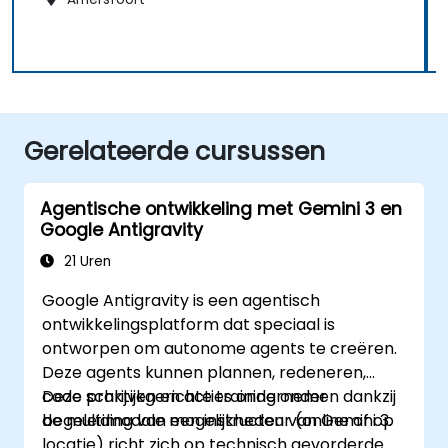
Gerelateerde cursussen
Agentische ontwikkeling met Gemini 3 en
Google Antigravity
21 Uren
Google Antigravity is een agentisch
ontwikkelingsplatform dat speciaal is
ontworpen om autonome agents te creëren.
Deze agents kunnen plannen, redeneren,
code schrijven en acties ondernemen dankzij
Deze praktijkgerichte training onder
de multimodale mogelijkheden van Gemini 3.
begeleiding van een instructeur (online of op
locatie) richt zich op technisch gevorderde