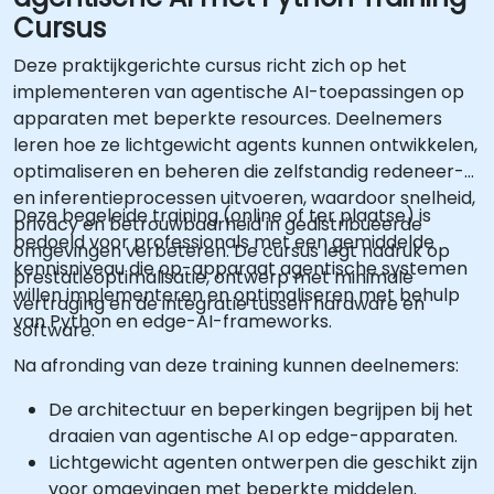
Cursus
Deze praktijkgerichte cursus richt zich op het
implementeren van agentische AI-toepassingen op
apparaten met beperkte resources. Deelnemers
leren hoe ze lichtgewicht agents kunnen ontwikkelen,
optimaliseren en beheren die zelfstandig redeneer-
en inferentieprocessen uitvoeren, waardoor snelheid,
Deze begeleide training (online of ter plaatse) is
privacy en betrouwbaarheid in gedistribueerde
bedoeld voor professionals met een gemiddelde
omgevingen verbeteren. De cursus legt nadruk op
kennisniveau die op-apparaat agentische systemen
prestatieoptimalisatie, ontwerp met minimale
willen implementeren en optimaliseren met behulp
vertraging en de integratie tussen hardware en
van Python en edge-AI-frameworks.
software.
Na afronding van deze training kunnen deelnemers:
De architectuur en beperkingen begrijpen bij het
draaien van agentische AI op edge-apparaten.
Lichtgewicht agenten ontwerpen die geschikt zijn
voor omgevingen met beperkte middelen.