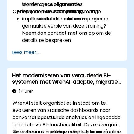
binnen grote organisaties.
worden geconfigureerd.
Opties voor cursusaanpassing
Opgaven die reële bedrijfsmatige
implementatiesimulaties weergeven.
Heeft u behoefte aan een op maat
gemaakte versie van deze training?
Neem dan contact met ons op om de
details te bespreken.
Lees meer...
Het moderniseren van verouderde BI-
systemen met WrenAI: adoptie, migratie
en change management
14 Uren
WrenAI stelt organisaties in staat om te
evolueren van statische dashboards naar
conversatiegestuurde analytics en ingebedde
generatieve BI-functionaliteit. Deze overgang
vereist een zorgvuldige adoptieplanning,
Deze door instructeurs geleide training (online