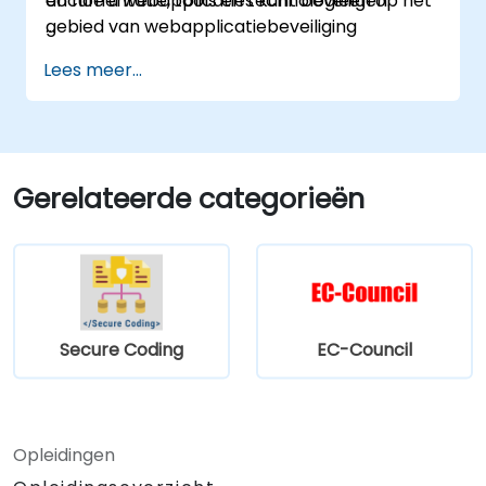
documentatie, tools en technologieën op het
en hoe u webapplicaties kunt beveiligen.
gebied van webapplicatiebeveiliging
ontwikkelt.
Lees meer...
Gerelateerde categorieën
Secure Coding
EC-Council
Opleidingen