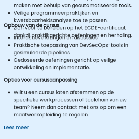
maken met behulp van geautomatiseerde tools.
Veilige programmeerpraktijken en
kwetsbaarheidsanalyse toe te passen.
Opbouw van de cursus
Zich voor te bereiden op het ECDE-certificaat
dankzij praktijkgerichte oefeningen en herhaling.
Interactieve lezingen en discussies.
Praktische toepassing van DevSecOps-tools in
gesimuleerde pipelines.
Gedoseerde oefeningen gericht op veilige
ontwikkeling en implementatie.
Opties voor cursusaanpassing
Wilt u een cursus laten afstemmen op de
specifieke werkprocessen of toolchain van uw
team? Neem dan contact met ons op om een
maatwerkopleiding te regelen.
Lees meer