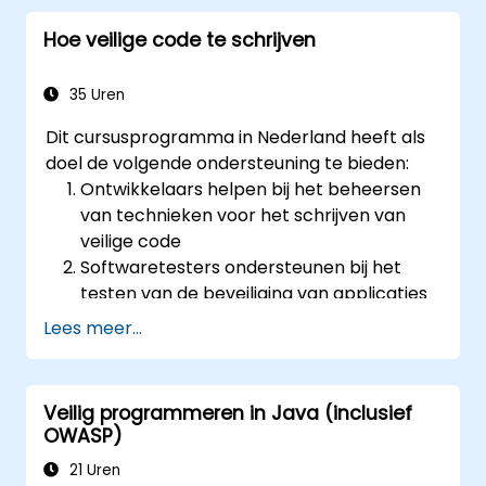
Hoe veilige code te schrijven
35 Uren
Dit cursusprogramma in Nederland heeft als
doel de volgende ondersteuning te bieden:
Ontwikkelaars helpen bij het beheersen
van technieken voor het schrijven van
veilige code
Softwaretesters ondersteunen bij het
testen van de beveiliging van applicaties
voordat deze in productie gaan
Lees meer...
Softwarearchitecten helpen om zich
bewust te worden van de risico’s die
verbonden zijn aan applicaties
Veilig programmeren in Java (inclusief
Teamleiders ondersteunen bij het
OWASP)
vaststellen van beveiligingsstandaarden
21 Uren
voor ontwikkelaars