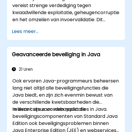
vereist strenge verdediging tegen
Basisprincipes van beveiliging bij
kwaadwillende exploitatie, geheugencorruptie
webdiensten begrijpen
en het omzeilen van invoervalidatie. Dit
Bronnen en aanvullende literatuur over
programma examineert
veilige codeerpraktijken vinden
Lees meer...
kwetsbaarheidspatronen inclusief
bufferoverflows, use-after-free, integer
overflows en type confusion. Deelnemers
Geavanceerde beveiliging in Java
passen beveiligde programmeer Richtlijnen
toe, statische analyse-tools en defensieve
programmeringstechnieken om zwakke
21 Uren
punten te elimineren, invoersanitization af te
Ook ervaren Java-programmeurs beheersen
dwingen en gehard software te leveren dat
lang niet altijd alle beveiligingsfuncties die
veerkrachtig is tegen cyberaanvallen.
Java biedt, en zijn zich evenmin bewust van
de verschillende kwetsbaarheden die
relevant zijn voor webapplicaties in Java.
In deze cursus worden naast de
beveiligingscomponenten van Standard Java
Edition ook beveiligingsproblemen binnen
Java Enterprise Edition (JEE) en webservices