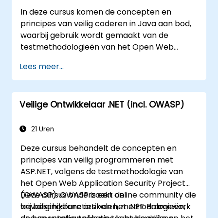
Webbeheerders helpen bij het
In deze cursus komen de concepten en
configureren van servers om verkeerde
principes van veilig coderen in Java aan bod,
instellingen te voorkomen
waarbij gebruik wordt gemaakt van de
testmethodologieën van het Open Web
Application Security Project (OWASP). De
Lees meer...
Open Web Application Security Project is een
online gemeenschap die vrij beschikbare
artikelen, methodieken, documentatie,
Veilige Ontwikkelaar .NET (incl. OWASP)
hulpmiddelen en technologieën op het gebied
van webapplicatiebeveiliging ontwikkelt.
21 Uren
Deze cursus behandelt de concepten en
principes van veilig programmeren met
ASP.NET, volgens de testmethodologie van
het Open Web Application Security Project
(OWASP). OWASP is een online community die
Deze cursus onderzoekt de
vrij beschikbare artikelen, methodologieën,
beveiligingsfuncties van het .NET Framework