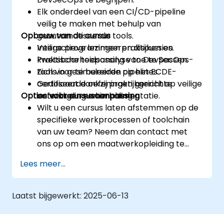
Elk onderdeel van een CI/CD-pipeline
veilig te maken met behulp van
Opbouw van de cursus
geautomatiseerde tools.
Veilige programmeerpraktijken en
Interactieve lezingen en discussies.
kwetsbaarheidsanalyse toe te passen.
Praktische toepassing van DevSecOps-
Zich voor te bereiden op het ECDE-
tools in gesimuleerde pipelines.
certificaat dankzij praktijkgerichte
Gedoseerde oefeningen gericht op veilige
Opties voor cursusaanpassing
oefeningen en herhaling.
ontwikkeling en implementatie.
Wilt u een cursus laten afstemmen op de
specifieke werkprocessen of toolchain
van uw team? Neem dan contact met
ons op om een maatwerkopleiding te
regelen.
Lees meer...
Laatst bijgewerkt:
2025-06-13