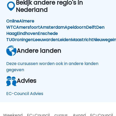
Bekijk andere regio's in
Nederland
Online
Almere
WTC
Amersfoort
Amsterdam
Apeldoorn
Delft
Den
Haag
Eindhoven
Enschede
TU
Groningen
Leeuwarden
Leiden
Maastricht
Nieuwegei
Andere landen
Deze cursussen worden ook in andere landen
gegeven
Advies
EC-Council Advies
Weekend EC-Council cursus, Avond EC-Council