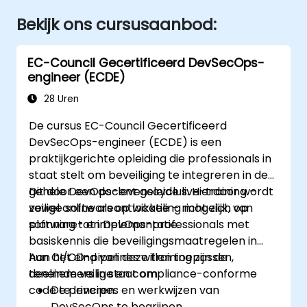
Bekijk ons cursusaanbod:
EC-Council Gecertificeerd DevSecOps-
engineer (ECDE)
28 Uren
De cursus EC-Council Gecertificeerd
DevSecOps-engineer (ECDE) is een
praktijkgerichte opleiding die professionals in
staat stelt om beveiliging te integreren in de
gehele DevOps-levenscyclus. Hierdoor wordt
Dit door een docent geleide live-training –
veilige softwareontwikkeling mogelijk, van
zowel online als op locatie – richt zich op
planning tot implementatie.
software- en DevOps-professionals met
basiskennis die beveiligingsmaatregelen in
hun CI/CD-pipelines willen toepassen,
Aan het eind van deze training zijn de
teneinde veilige en compliance-conforme
deelnemers in staat om:
code te leveren.
De principes en werkwijzen van
DevSecOps te begrijpen.