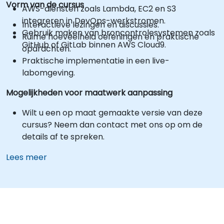
Vorm van de cursus
AWS-diensten zoals Lambda, EC2 en S3
integreren in DevOps-werkstromen.
Interactieve lezingen en discussies.
Gebruik maken van broncontrolesystemen zoals
Ruime hoeveelheid oefeningen en praktische
GitHub of GitLab binnen AWS Cloud9.
opdrachten.
Praktische implementatie in een live-
labomgeving.
Mogelijkheden voor maatwerk aanpassing
Wilt u een op maat gemaakte versie van deze
cursus? Neem dan contact met ons op om de
details af te spreken.
Lees meer