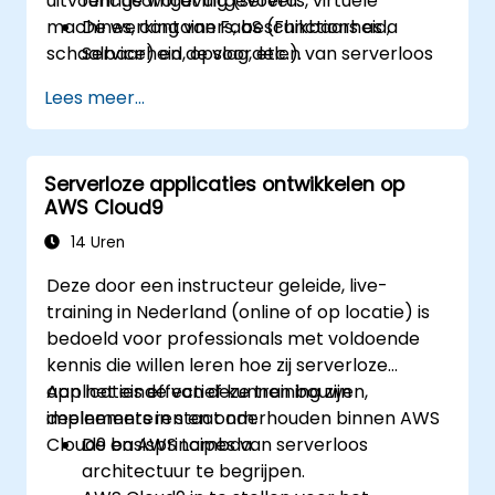
uitvoeringsomgeving (servers, virtuele
functie wordt uitgevoerd.
machines, containers, beschikbaarheid,
De werking van FaaS (Functions as a
schaalbaarheid, opslag, etc.).
Service) en de voordelen van serverloos
ontwikkelen te begrijpen.
Lees meer...
AWS Lambda-functies te bouwen,
uploaden en uitvoeren.
Lambda-functies te integreren met
Serverloze applicaties ontwikkelen op
verschillende eventbronnen.
AWS Cloud9
Op basis van Lambda opgebouwde
applicaties in te pakken, te
14 Uren
implementeren, te monitoren en te
Deze door een instructeur geleide, live-
debuggen.
training in Nederland (online of op locatie) is
bedoeld voor professionals met voldoende
kennis die willen leren hoe zij serverloze
applicaties effectief kunnen bouwen,
Aan het einde van deze training zijn
implementeren en onderhouden binnen AWS
deelnemers in staat om:
Cloud9 en AWS Lambda.
De basisprincipes van serverloos
architectuur te begrijpen.