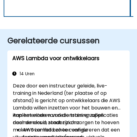
Gerelateerde cursussen
AWS Lambda voor ontwikkelaars
14 Uren
Deze door een instructeur geleide, live-
training in Nederland (ter plaatse of op
afstand) is gericht op ontwikkelaars die AWS
Lambda willen inzetten voor het bouwen en
implementeren van diensten en applicaties
Aan het einde van deze training zullen
naar de cloud, zonder zich zorgen te hoeven
deelnemers in staat zijn om:
maken over het beheer van de
AWS Lambda zo te configureren dat een