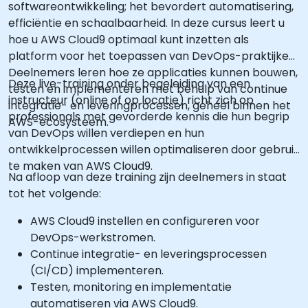
softwareontwikkeling; het bevordert automatisering,
efficiëntie en schaalbaarheid. In deze cursus leert u
hoe u AWS Cloud9 optimaal kunt inzetten als
platform voor het toepassen van DevOps-praktijken.
Deelnemers leren hoe ze applicaties kunnen bouwen,
Deze live-training onder begeleiding van een
testen en implementeren met behulp van continue
instructeur (online of op locatie) richt zich op
integratie- en leveringprocessen, geheel binnen het
professionals met gevorderde kennis die hun begrip
AWS-ecosysteem.
van DevOps willen verdiepen en hun
ontwikkelprocessen willen optimaliseren door gebruik
te maken van AWS Cloud9.
Na afloop van deze training zijn deelnemers in staat
tot het volgende:
AWS Cloud9 instellen en configureren voor
DevOps-werkstromen.
Continue integratie- en leveringsprocessen
(CI/CD) implementeren.
Testen, monitoring en implementatie
automatiseren via AWS Cloud9.