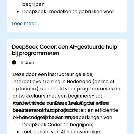
begrijpen.
DeepSeek-modellen te gebruiken voor
het genereren en automatiseren van
Lees meer...
content.
AI-tools te integreren in bestaande
werkprocessen via platforms als Zapier,
DeepSeek Coder: een AI-gestuurde hulp
Make en Notion.
bij programmeren
Bedrijfsgegevens te analyseren en
bruikbare inzichten af te leiden met
14 Uren
behulp van AI.
Deze door een instructeur geleide,
AI-gestuurde strategieën te ontwikkelen
interactieve training in Nederland (online of
om productiviteit en besluitvorming te
op locatie) is bedoeld voor programmeurs en
verbeteren.
ontwikkelaars met een beginners- tot
middenniveau die DeepSeek Coder willen
Aan het einde van deze training zullen de
benutten om hun productiviteit en efficiëntie
deelnemers in staat zijn om:
bij het coderen te verhogen.
de mogelijkheden en beperkingen van
DeepSeek Coder te begrijpen;
met behulp van AI hoogwaardige