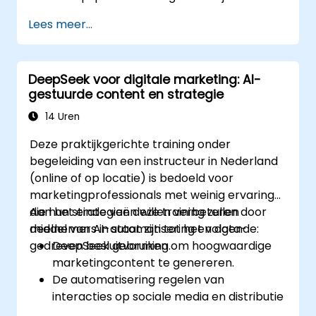
patronen.
Lees meer...
Beveiligingsbewaking en -reactie
automatiseren met behulp van
DeepSeek.
DeepSeek voor digitale marketing: AI-
DeepSeek integreren in bestaande
gestuurde content en strategie
cybersecurity-infrastructuren.
14 Uren
Deze praktijkgerichte training onder
begeleiding van een instructeur in Nederland
(online of op locatie) is bedoeld voor
marketingprofessionals met weinig ervaring
die hun strategieën willen verbeteren door
Aan het einde van deze training zullen
middel van AI-automatisering en data-
deelnemers in staat zijn tot het volgende:
gedreven besluitvorming.
DeepSeek gebruiken om hoogwaardige
marketingcontent te genereren.
De automatisering regelen van
interacties op sociale media en distributie
van content.