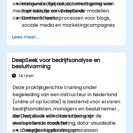
ondersteund schrijven, automatisering van
Hoogwaardige tekstcontent genereren
mediaproductie en verbeterde
met behulp van DeepSeek-modellen.
contentworkflows.
Contentcreatieprocessen voor blogs,
sociale media en marketingcampagnes
automatiseren.
Lees meer...
AI-tools integreren in bestaande
contentmanagement systemen.
Creativiteit en efficiëntie vergroten door
DeepSeek voor bedrijfsanalyse en
middel van AI-gestuurde
besluitvorming
brainstormtechnieken en
structuurvorming.
14 Uren
Deze praktijkgerichte training onder
begeleiding van een instructeur in Nederland
(online of op locatie) is bestemd voor ervaren
bedrijfsanalisten, managers en besluitnemers
die DeepSeek willen benutten voor
Aan het einde van deze training zijn de
voorspellende modellering, data-visualisatie
deelnemers in staat tot:
en strategische planningsprocessen.
DeepSeek gebruiken om