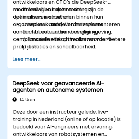
ontwikkelaars en CTO’s die DeepSeek-
modellen willen implementeren,
Na afronding van deze training zijn de
optimaliseren en schalen binnen hun
deelnemers in staat om:
organisaties. Daarbij wordt eveneens
DeepSeek-modellen te implementeren
aandacht besteed aan beveiliging,
binnen een ondernemingsomgeving.
compliance en ethisch verantwoorde AI-
AI-modellen te optimaliseren voor betere
praktijken.
prestaties en schaalbaarheid.
Dataveiligheid en naleving van wet- en
Lees meer...
regelgeving in AI-applicaties te
waarborgen.
Ethische AI-praktijken toe te passen bij
DeepSeek voor geavanceerde AI-
het ontwikkelen van zakelijke oplossingen.
agenten en autonome systemen
14 Uren
Deze door een instructeur geleide, live-
training in Nederland (online of op locatie) is
bedoeld voor AI-engineers met ervaring,
ontwikkelaars van robotsystemen en