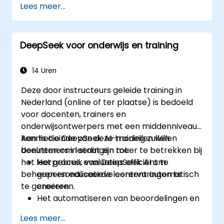
Lees meer...
Auditgegevens analyseren om
doelgroepsegmentatie en personalisatie
te verbeteren.
DeepSeek voor onderwijs en training
AI-gebaseerde hulpmiddelen succesvol
integreren in hun marketingprocessen.
14 Uren
Deze door instructeurs geleide training in
Nederland (online of ter plaatse) is bedoeld
voor docenten, trainers en
onderwijsontwerpers met een middenniveau-
kennis die DeepSeek AI-modellen willen
Aan het einde van deze training zullen
benutten om leerlingen meer te betrekken bij
deelnemers in staat zijn tot:
het leerproces, evaluaties efficiënt te
Het gebruik van DeepSeek AI om
beheren en educatieve content automatisch
gepersonaliseerde leerervaringen te
te genereren.
creëren.
Het automatiseren van beoordelingen en
feedbackverlening met behulp van AI-
Lees meer...
gebaseerde evaluatiehulpmiddelen.