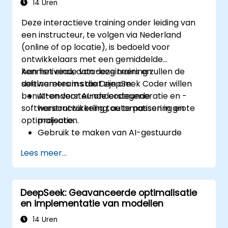
14 Uren
Deze interactieve training onder leiding van
een instructeur, te volgen via Nederland
(online of op locatie), is bedoeld voor
ontwikkelaars met een gemiddelde
kennisniveau, data-engineers en
Aan het einde van deze training zullen de
softwareteams die DeepSeek Coder willen
deelnemers in staat zijn om:
benutten voor AI-ondersteunde
AI-ondersteunde codegeneratie en -
softwareontwikkeling, automatisering en
herstructurering toe te passen in grote
optimalisatie.
projecten.
Gebruik te maken van AI-gestuurde
debugging om de betrouwbaarheid van
Lees meer...
software te vergroten.
DeepSeek Coder te integreren in
DevOps- en CI/CD-pipelines.
DeepSeek: Geavanceerde optimalisatie
Kunstmatige intelligentie in te zetten voor
en implementatie van modellen
intelligente automatisering binnen
softwareontwikkelingsprocessen.
14 Uren