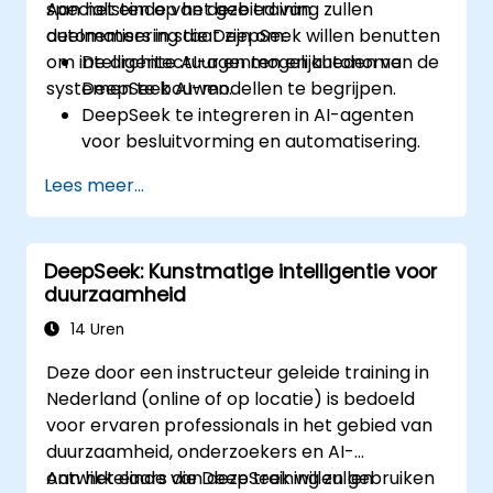
specialisten op het gebied van
Aan het einde van deze training zullen
automatisering die DeepSeek willen benutten
deelnemers in staat zijn om:
om intelligente AI-agenten en autonome
De architectuur en mogelijkheden van de
systemen te bouwen.
DeepSeek AI-modellen te begrijpen.
DeepSeek te integreren in AI-agenten
voor besluitvorming en automatisering.
Technieken uit het versterkt leren toe te
Lees meer...
passen bij het trainen van autonome
systemen.
AI-gestuurde autonome agenten
DeepSeek: Kunstmatige intelligentie voor
succesvol in de praktijk te
duurzaamheid
implementeren.
14 Uren
Deze door een instructeur geleide training in
Nederland (online of op locatie) is bedoeld
voor ervaren professionals in het gebied van
duurzaamheid, onderzoekers en AI-
ontwikkelaars die DeepSeek willen gebruiken
Aan het einde van deze training zullen