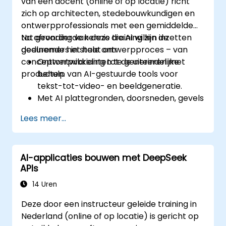
van een docent (online of op locatie) richt
zich op architecten, stedebouwkundigen en
ontwerpprofessionals met een gemiddelde
tot gevorderde kennis die AI willen inzetten
Na afronding van deze training zijn de
gedurende het hele ontwerpproces – van
deelnemers in staat om:
conceptontwikkeling tot de uiteindelijke
Ontwerpvarianten te genereren met
producten.
behulp van AI-gestuurde tools voor
tekst-tot-video- en beeldgeneratie.
Met AI plattegronden, doorsneden, gevels
en materiaalkeuzes te maken.
Lees meer...
Voldoen aan wettelijke eisen door gebruik
te maken van AI-gebaseerde
ontwerpspecificaties.
AI-applicaties bouwen met DeepSeek
AI-werkstromen te integreren in Revit en
APIs
andere renderingtools.
14 Uren
Deze door een instructeur geleide training in
Nederland (online of op locatie) is gericht op