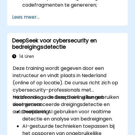
codefragmenten te genereren;
DeepSeek Coder in te zetten voor het
Lees meer...
debuggen en optimaliseren van code;
herhalende programmaertaken te
automatiseren met behulp van AI-
DeepSeek voor cybersecurity en
hulpmiddelen.
bedreigingsdetectie
14 Uren
Deze training wordt gegeven door een
instructeur en vindt plaats in Nederland
(online of op locatie). De cursus richt zich op
cybersecurity-professionals met
middenniveau die DeepSeek willen gebruiken
Na afronding van deze training kunnen
voor geavanceerde dreigingsdetectie en
deelnemers:
automatisering.
DeepSeek AI gebruiken voor realtime
detectie en analyse van bedreigingen.
AI-gestuurde technieken toepassen bij
het opsporen van ongebruikelijke