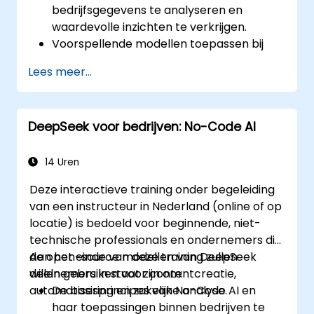
bedrijfsgegevens te analyseren en
waardevolle inzichten te verkrijgen.
Voorspellende modellen toepassen bij
het voorspellen van zaken binnen de
Lees meer...
organisatie.
Rapportageprocessen en BI-
werkstromen automatiseren.
DeepSeek voor bedrijven: No-Code AI
Besluitvorming verbeteren door gebruik
te maken van AI-gestuurde analyse.
14 Uren
Deze interactieve training onder begeleiding
van een instructeur in Nederland (online of op
locatie) is bedoeld voor beginnende, niet-
technische professionals en ondernemers die
de open-source modellen van DeepSeek
Aan het einde van deze training zullen
willen gebruiken voor contentcreatie,
deelnemers in staat zijn om:
automatisering en zakelijke analyse.
De basisprincipes van No-Code AI en
haar toepassingen binnen bedrijven te