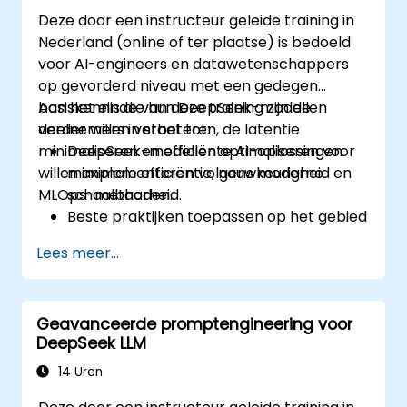
Deze door een instructeur geleide training in
Nederland (online of ter plaatse) is bedoeld
voor AI-engineers en datawetenschappers
op gevorderd niveau met een gedegen
basiskennis die hun DeepSeek-modellen
Aan het einde van deze training zijn de
verder willen verbeteren, de latentie
deelnemers in staat tot:
minimaliseren en efficiënte AI-oplossingen
DeepSeek-modellen optimaliseren voor
willen implementeren volgens moderne
maximale efficiëntie, nauwkeurigheid en
MLOps-methoden.
schaalbaarheid.
Beste praktijken toepassen op het gebied
van MLOps en versiebeheer van
Lees meer...
modellen.
DeepSeek-modellen implementeren
zowel in cloud- als lokale infrastructuur.
Geavanceerde promptengineering voor
AI-oplossingen effectief monitoren,
DeepSeek LLM
onderhouden en schalen.
14 Uren