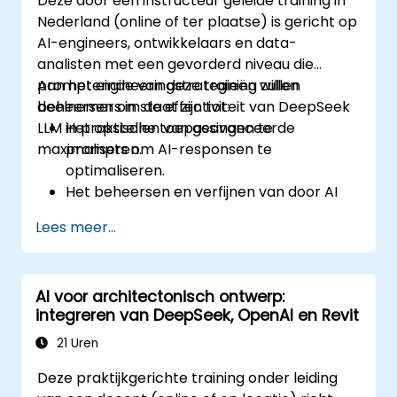
Deze door een instructeur geleide training in
Nederland (online of ter plaatse) is gericht op
AI-engineers, ontwikkelaars en data-
analisten met een gevorderd niveau die
promptengineeringstrategieën willen
Aan het einde van deze training zullen
beheersen om de effectiviteit van DeepSeek
deelnemers in staat zijn tot:
LLM in praktische toepassingen te
Het opstellen van geavanceerde
maximaliseren.
prompts om AI-responsen te
optimaliseren.
Het beheersen en verfijnen van door AI
gegenereerde teksten voor meer
Lees meer...
nauwkeurigheid en consistentie.
Het toepassen van technieken zoals
promptkettinging en contextbeheer.
AI voor architectonisch ontwerp:
Het minimaliseren van vooroordelen en
integreren van DeepSeek, OpenAI en Revit
het bevorderen van ethisch verantwoord
gebruik van AI binnen promptengineering.
21 Uren
Deze praktijkgerichte training onder leiding