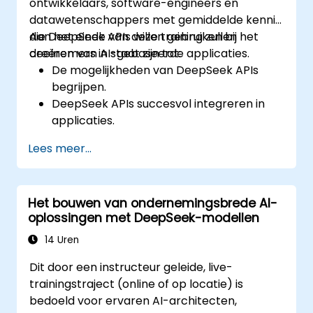
ontwikkelaars, software-engineers en
datawetenschappers met gemiddelde kennis
die DeepSeek APIs willen gebruiken bij het
Aan het einde van deze training zullen
creëren van AI-gebaseerde applicaties.
deelnemers in staat zijn tot:
De mogelijkheden van DeepSeek APIs
begrijpen.
DeepSeek APIs succesvol integreren in
applicaties.
AI-gestuurde automatisering en chatbots
Lees meer...
implementeren.
De prestaties van de API optimaliseren en
het gebruik ervan effectief beheren.
Het bouwen van ondernemingsbrede AI-
oplossingen met DeepSeek-modellen
14 Uren
Dit door een instructeur geleide, live-
trainingstraject (online of op locatie) is
bedoeld voor ervaren AI-architecten,