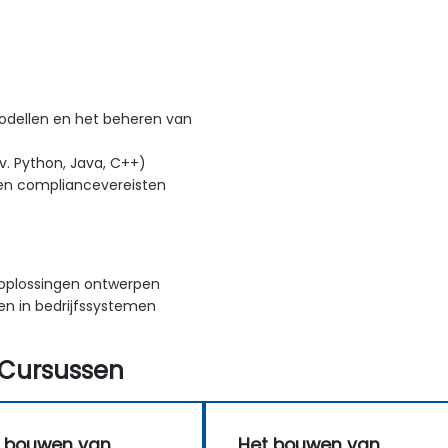
odellen en het beheren van
. Python, Java, C++)
 en compliancevereisten
-oplossingen ontwerpen
en in bedrijfssystemen
Cursussen
 bouwen van
Het bouwen van