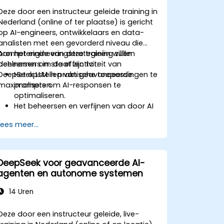
Deze door een instructeur geleide training in
Nederland (online of ter plaatse) is gericht
op AI-engineers, ontwikkelaars en data-
analisten met een gevorderd niveau die
promptengineeringstrategieën willen
Aan het einde van deze training zullen
beheersen om de effectiviteit van
deelnemers in staat zijn tot:
DeepSeek LLM in praktische toepassingen te
Het opstellen van geavanceerde
maximaliseren.
prompts om AI-responsen te
optimaliseren.
Het beheersen en verfijnen van door AI
gegenereerde teksten voor meer
Lees meer...
nauwkeurigheid en consistentie.
Het toepassen van technieken zoals
promptkettinging en contextbeheer.
Het minimaliseren van vooroordelen en
DeepSeek voor geavanceerde AI-
het bevorderen van ethisch
agenten en autonome systemen
verantwoord gebruik van AI binnen
promptengineering.
14 Uren
Deze door een instructeur geleide, live-