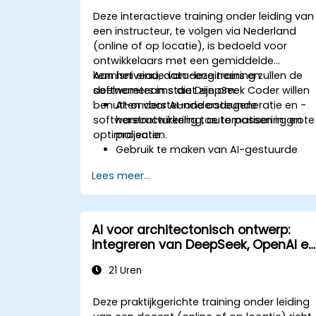
Deze interactieve training onder leiding van
een instructeur, te volgen via Nederland
(online of op locatie), is bedoeld voor
ontwikkelaars met een gemiddelde
kennisniveau, data-engineers en
Aan het einde van deze training zullen de
softwareteams die DeepSeek Coder willen
deelnemers in staat zijn om:
benutten voor AI-ondersteunde
AI-ondersteunde codegeneratie en -
softwareontwikkeling, automatisering en
herstructurering toe te passen in grote
optimalisatie.
projecten.
Gebruik te maken van AI-gestuurde
debugging om de betrouwbaarheid
Lees meer...
van software te vergroten.
DeepSeek Coder te integreren in
DevOps- en CI/CD-pipelines.
Kunstmatige intelligentie in te zetten
AI voor architectonisch ontwerp:
voor intelligente automatisering binne
integreren van DeepSeek, OpenAI en
softwareontwikkelingsprocessen.
Revit
21 Uren
Deze praktijkgerichte training onder leiding