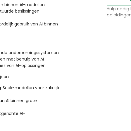
en binnen AI-modellen
Hulp nodig 
tuurde beslissingen
opleidinge
rdelijk gebruik van AI binnen
aande ondernemingssystemen
men met behulp van AI
es van AI-oplossingen
ijnen
pSeek-modellen voor zakelijk
an AI binnen grote
tgerichte AI-