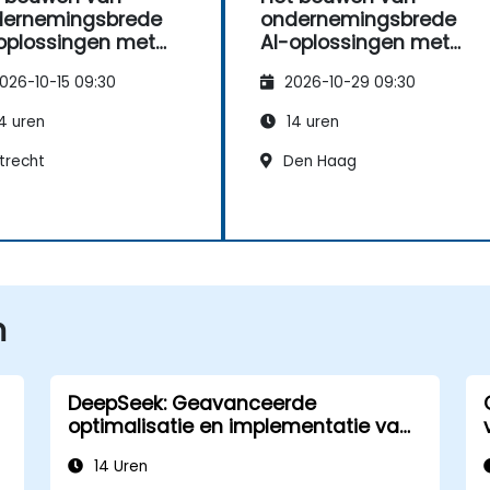
dernemingsbrede
ondernemingsbrede
oplossingen met
AI-oplossingen met
epSeek-modellen
DeepSeek-modellen
026-10-15 09:30
2026-10-29 09:30
4 uren
14 uren
trecht
Den Haag
n
DeepSeek: Geavanceerde
optimalisatie en implementatie van
modellen
14 Uren