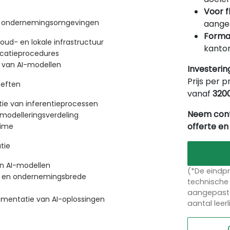
Voor f
n ondernemingsomgevingen
aangep
Forma
oud- en lokale infrastructuur
kantor
icatieprocedures
n van AI-modellen
Investerin
Prijs per p
oeften
vanaf
320
tie van inferentieprocessen
Neem cont
modelleringsverdeling
offerte en
time
tie
n AI-modellen
(*De eindpr
PA en ondernemingsbrede
technische 
aangepaste
ementatie van AI-oplossingen
aantal leer