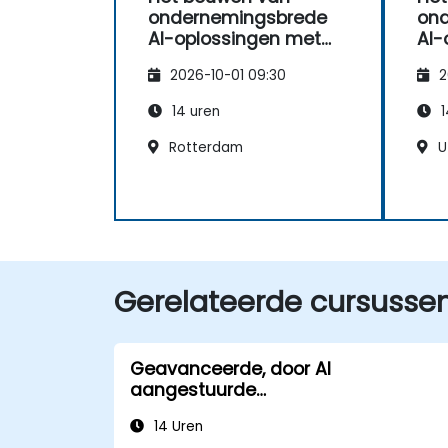
ondernemingsbrede
on
AI-oplossingen met
AI-
DeepSeek-modellen
De
2026-10-01 09:30
2
14 uren
1
Rotterdam
U
Gerelateerde cursusse
Geavanceerde, door AI
aangestuurde
programmeertechnieken met
14 Uren
DeepSeek Coder