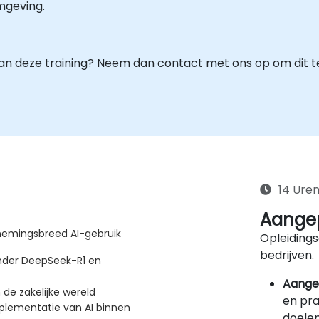
mgeving.
an deze training? Neem dan contact met ons op om dit te
14 Ure
Aangep
nemingsbreed AI-gebruik
Opleidings
bedrijven.
nder DeepSeek-R1 en
Aange
 de zakelijke wereld
en pra
plementatie van AI binnen
doelen