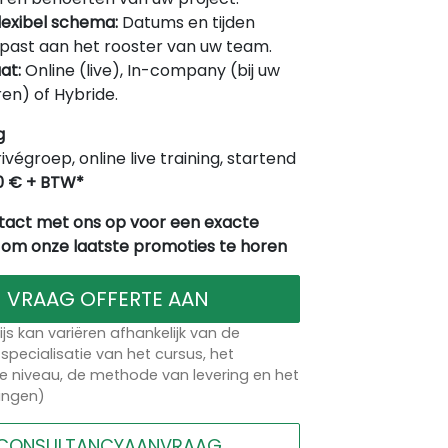
lexibel schema:
Datums en tijden
ast aan het rooster van uw team.
at:
Online (live), In-company (bij uw
en) of Hybride.
g
rivégroep, online live training, startend
0 € + BTW*
act met ons op voor een exacte
 om onze laatste promoties te horen
VRAAG OFFERTE AAN
ijs kan variëren afhankelijk van de
specialisatie van het cursus, het
 niveau, de methode van levering en het
lingen)
CONSULTANCYAANVRAAG