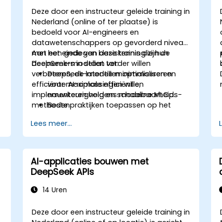
Deze door een instructeur geleide training in
Nederland (online of ter plaatse) is
bedoeld voor AI-engineers en
datawetenschappers op gevorderd niveau
met een gedegen basiskennis die hun
Aan het einde van deze training zijn de
DeepSeek-modellen verder willen
deelnemers in staat tot:
verbeteren, de latentie minimaliseren en
DeepSeek-modellen optimaliseren
efficiënte AI-oplossingen willen
voor maximale efficiëntie,
implementeren volgens moderne MLOps-
nauwkeurigheid en schaalbaarheid.
methoden.
Beste praktijken toepassen op het
gebied van MLOps en versiebeheer van
Lees meer...
modellen.
DeepSeek-modellen implementeren
zowel in cloud- als lokale infrastructuur.
AI-oplossingen effectief monitoren,
AI-applicaties bouwen met
n
onderhouden en schalen.
DeepSeek APIs
14 Uren
Deze door een instructeur geleide training in