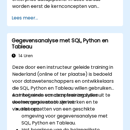
worden eerst de kernconcepten van
relationele databases behandeld, waarna het
Lees meer...
accent komt te liggen op gegevensophalen,
filteren, sorteren en samenvoegen met
behulp van groeperingsfuncties en
Gegevensanalyse met SQL, Python en
subqueries. Deelnemers leren ook hoe ze
Tableau
meerdere tabellen kunnen combineren, hoe
setoperators toe te passen zijn en welke
14 Uren
DML-operaties en transactiecontroles vereist
Deze door een instructeur geleide training in
zijn om betrouwbare zakelijke inzichten uit
Nederland (online of ter plaatse) is bedoeld
gegevens te halen.
voor datawetenschappers en ontwikkelaars
die SQL, Python en Tableau willen gebruiken
en integreren om complexe analyses uit te
Aan het einde van deze training zullen
voeren, gegevens te verwerken en te
deelnemers in staat zijn tot:
visualiseren.
Het opzetten van een geschikte
omgeving voor gegevensanalyse met
SQL, Python en Tableau.
Het begrijpen van de belangrijkste