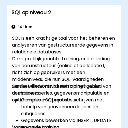
SQL op niveau 2
14 Uren
SQL is een krachtige taal voor het beheren en
analyseren van gestructureerde gegevens in
relationele databases.
Deze praktijkgerichte training, onder leiding
van een instructeur (online of op locatie),
richt zich op gebruikers met een
middenniveau die hun SQL-vaardigheden
verder willen ontwikkelen op het gebied van
Aan het einde van deze training kunnen
complexe queries, gegevensmanipulatie en
deelnemers:
optimalisatie van prestaties.
Complexe SQL-queries schrijven met
behulp van geavanceerde joins en
subqueries.
Gegevens bewerken via INSERT, UPDATE
Vorm van de training
en DELETE.