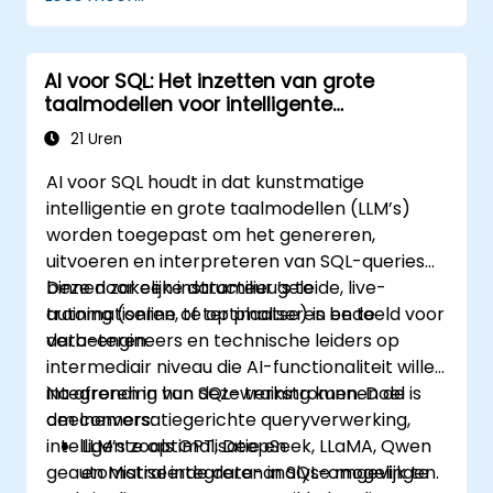
en indexes.
Het waarborgen van data-integriteit via
transacties en het manipuleren van
AI voor SQL: Het inzetten van grote
databasestructuren.
taalmodellen voor intelligente
Het efficiënt creëren en beheren van
queryverwerking en optimalisatie
databases voor betrouwbare opslag en
21 Uren
ophalen van gegevens.
AI voor SQL houdt in dat kunstmatige
intelligentie en grote taalmodellen (LLM’s)
worden toegepast om het genereren,
uitvoeren en interpreteren van SQL-queries
binnen zakelijke datamilieu’s te
Deze door een instructeur geleide, live-
automatiseren, te optimaliseren en te
training (online of ter plaatse) is bedoeld voor
verbeteren.
data-engineers en technische leiders op
intermediair niveau die AI-functionaliteit willen
integreren in hun SQL-werkstromen. Doel is
Na afronding van deze training kunnen de
om conversatiegerichte queryverwerking,
deelnemers:
intelligente optimalisatie en
LLM’s zoals GPT, DeepSeek, LLaMA, Qwen
geautomatiseerde data-analyse mogelijk te
en Mistral integreren in SQL-omgevingen.