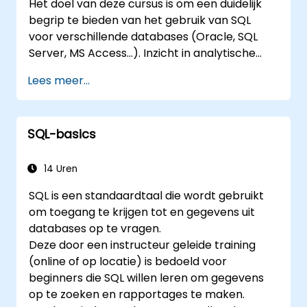
Het doel van deze cursus is om een duidelijk
begrip te bieden van het gebruik van SQL
voor verschillende databases (Oracle, SQL
Server, MS Access...). Inzicht in analytische
functies en de manier waarop tabellen in een
Lees meer...
database aan elkaar gekoppeld kunnen
worden, helpt deelnemers om
datagegevensanalyseoperaties naar de
SQL-basics
databasezijde te verplaatsen, in plaats van dit
in de MS Excel-toepassing te doen. Dit kan
ook helpen bij het ontwikkelen van elk IT-
14 Uren
systeem dat een relationele database
SQL is een standaardtaal die wordt gebruikt
gebruikt.
om toegang te krijgen tot en gegevens uit
databases op te vragen.
Deze door een instructeur geleide training
(online of op locatie) is bedoeld voor
beginners die SQL willen leren om gegevens
op te zoeken en rapportages te maken.