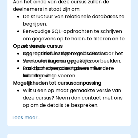
Aan het einde van deze cursus zullen de
deelnemers in staat zijn om:
De structuur van relationele databases te
begrijpen.
Eenvoudige SQL-opdrachten te schrijven
om gegevens op te halen, te filteren en te
Opzet van de cursus
sorteren.
Aggregatiefuncties te gebruiken voor het
Interactieve lezingen en discussies.
samenvatten van gegevens.
Veel oefeningen en praktijkvoorbeelden.
Basic join-operaties tussen meerdere
Praktische toepassing in een live-
tabellen uit te voeren.
labomgeving.
Mogelijkheden tot cursusaanpassing
Wilt u een op maat gemaakte versie van
deze cursus? Neem dan contact met ons
op om de details te bespreken.
Lees meer...