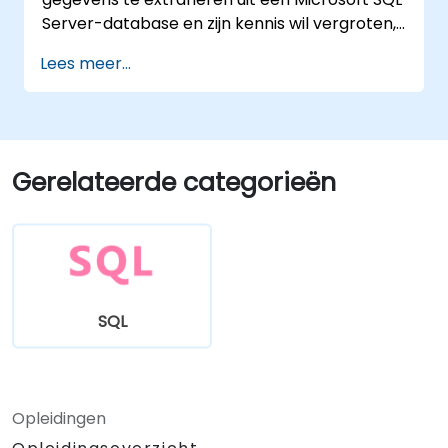
Server-database en zijn kennis wil vergroten,
met name op het gebied van data-analyse
Lees meer...
en het versnellen van query’s.
Gerelateerde categorieën
SQL
Opleidingen