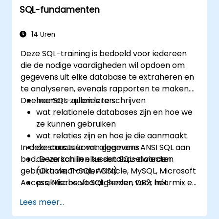
SQL-fundamenten
14 Uren
Deze SQL-training is bedoeld voor iedereen
die de nodige vaardigheden wil opdoen om
gegevens uit elke database te extraheren en
te analyseren, evenals rapporten te maken.
Deelnemers zullen leren:
hoe SQL-queries te schrijven
wat relationele databases zijn en hoe we
ze kunnen gebruiken
wat relaties zijn en hoe je die aanmaakt
In deze cursus komt algemene ANSI SQL aan
de structuur van gegevens
bod. Deze kan in elke database worden
de verschillen tussen SQL-dialecten
gebruikt, waaronder Oracle, MySQL, Microsoft
(Oracle, T-SQL, ANSI)
Access, Microsoft SQL Server, DB2, Informix en
praktische vaardigheden voor het
PostgreSQL – alsmede alle andere relationele
opstellen van queries
Lees meer...
databases.