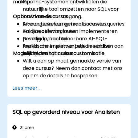
maken.
Pipeline-systemen ontwikkelen die
natuurlijke taal omzetten naar SQL voor
Opbouw van de cursus
intuïtieve data-toegang.
AI-aangedreven optimalisatie van queries
Interactieve lezingen en discussies.
en detectie van fouten implementeren.
Talrijke oefeningen en
Beveiligde, controleerbare AI-SQL-
praktijkopdrachten.
werkstromen ontwerpen die voldoen aan
Praktische implementatie in een live-
Mogelijkheden tot cursuscustomisatie
bedrijfsstandaarden.
labomgeving.
Wilt u een op maat gemaakte versie van
deze cursus? Neem dan contact met ons
op om de details te bespreken.
Lees meer...
SQL op gevorderd niveau voor Analisten
21 Uren