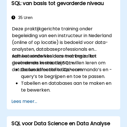
SQL: van basis tot gevorderde niveau
35 Uren
Deze praktijkgerichte training onder
begeleiding van een instructeur in Nederland
(online of op locatie) is bedoeld voor data-
analysten, databaseprofessionals en
softwareontwikkelaars met basis- tot
Aan het einde van deze training zullen
gevorderde kennis die SQL willen leren om
deelnemers in staat zijn om:
databases effectief te beheren.
De fundamentele SQL-commando’s en -
query’s te begrijpen en toe te passen.
Tabellen en databases aan te maken en
te bewerken.
SQL te gebruiken voor het ordenen,
Lees meer...
filteren en samenvatten van gegevens.
Complexere bewerkingen uit te voeren
zoals joins, subqueries en
SQL voor Data Science en Data Analyse
verzameloperaties.