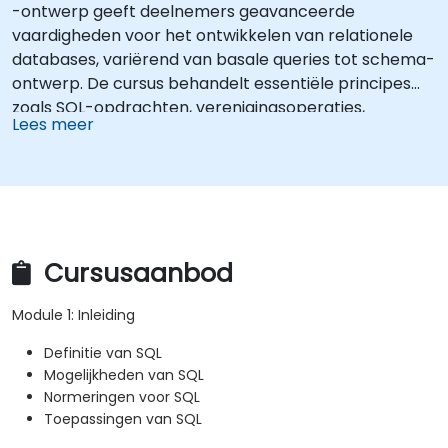
-ontwerp geeft deelnemers geavanceerde
vaardigheden voor het ontwikkelen van relationele
databases, variërend van basale queries tot schema-
ontwerp. De cursus behandelt essentiële principes
zoals SQL-opdrachten, verenigingsoperaties,
Lees meer
aggregatiefuncties en het modelleren van
entiteitenrelaties. Verder worden beproefde
methoden uitgelegd voor multi-table joins,
transactiebeheer en de ACID-eigenschappen.
Professionals leren tabellen te normaliseren,
dataselectie te optimaliseren en robuuste
Cursusaanbod
databasearchitecturen te ontwerpen die
gegarandeerd betrouwbare informatiesystemen
Module 1: Inleiding
opleveren.
Definitie van SQL
Mogelijkheden van SQL
Normeringen voor SQL
Toepassingen van SQL