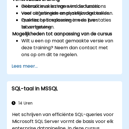
Gebruik maken van window functions
Interactieve lezingen en discussies.
voor uitgebreide analysekundige taken.
Veel oefeningen en praktijkvoorbeelden.
Queries optimaliseren om de prestaties
Praktische toepassing in een live-
te verbeteren.
labomgeving.
Mogelijkheden tot aanpassing van de cursus
Wilt u een op maat gemaakte versie van
deze training? Neem dan contact met
ons op om dit te regelen.
Lees meer...
SQL-taal in MSSQL
14 Uren
Het schrijven van efficiënte SQL-queries voor
Microsoft SQL Server vormt de basis voor elk
enterprise datapipeline. In deze cursus