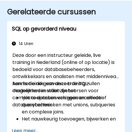
Gerelateerde cursussen
SQL op gevorderd niveau
14 Uren
Deze door een instructeur geleide, live
training in Nederland (online of op locatie) is
bedoeld voor databasebeheerders,
ontwikkelaars en analisten met middenniveau
kennis die de geavanceerde SQL-
Aan het einde van deze training zullen
mogelijkheden willen beheersen voor
deelnemers in staat zijn tot:
complexe databewerkingen en effectief
Het toepassen van geavanceerde
databasebeheer.
querytechnieken met unions, subqueries
en complexe joins.
Het nauwkeurig toevoegen, bijwerken en
verwijderen van gegevens, tabellen, views
Lees meer...