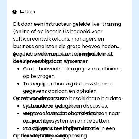
Gevorderde technieken toe te passen
zoals indexes, views, stored procedures
14 Uren
en triggers.
Dit door een instructeur geleide live-training
(online of op locatie) is bedoeld voor
softwareontwikkelaars, managers en
business analisten die grote hoeveelheden
gegevens willen opslaan en ophalen met
Aan het einde van deze training zullen de
behulp van big data-systemen.
deelnemers in staat zijn om:
Grote hoeveelheden gegevens efficiënt
op te vragen.
Te begrijpen hoe big data-systemen
gegevens opslaan en ophalen.
Opzet van de cursus
De meest recente beschikbare big data-
systemen te gebruiken.
Interactieve lezingen en discussies.
Gegevens van databanksystemen naar
Ruime oefeningen en praktische
rapportagesystemen om te zetten.
opdrachten.
SQL-query’s te schrijven in:
Praktijkgerichte implementatie in een
Opties voor cursusaanpassing
live-labomgeving.
MySQL