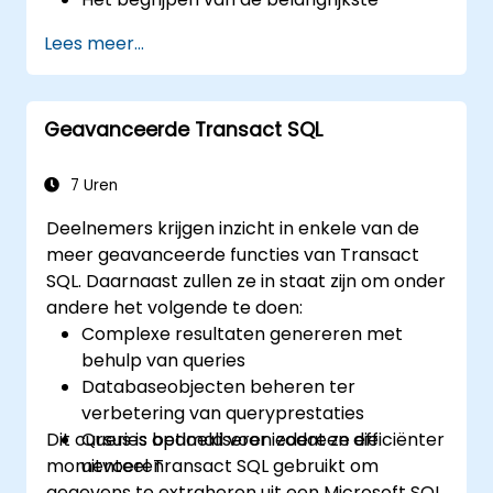
concepten rond software-integratie
Lees meer...
(zoals data, servers, clients, API’s en
endpoints).
Het opfrissen van hun kennis over de
Geavanceerde Transact SQL
basisprincipes van Python en SQL.
Het toepassen van technieken voor
voorbereidende gegevensverwerking in
7 Uren
Python.
Deelnemers krijgen inzicht in enkele van de
Het leren verbinden van Python en SQL
meer geavanceerde functies van Transact
voor doeleinden van gegevensanalyse.
SQL. Daarnaast zullen ze in staat zijn om onder
Het creëren van betekenisvolle
andere het volgende te doen:
visualisaties en grafieken met behulp van
Complexe resultaten genereren met
Tableau.
behulp van queries
Databaseobjecten beheren ter
verbetering van queryprestaties
Dit cursus is bedoeld voor iedereen die
Queries optimaliseren zodat ze efficiënter
momenteel Transact SQL gebruikt om
uitvoeren
gegevens te extraheren uit een Microsoft SQL