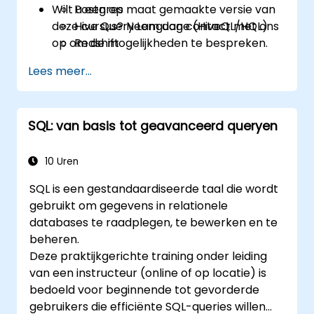
Wilt u een op maat gemaakte versie van
Postgres
deze cursus? Neem dan contact met ons
Hive Query Language (HiveQL/HQL)
op om de mogelijkheden te bespreken.
Redshift
Lees meer...
SQL: van basis tot geavanceerd queryen
10 Uren
SQL is een gestandaardiseerde taal die wordt
gebruikt om gegevens in relationele
databases te raadplegen, te bewerken en te
beheren.
Deze praktijkgerichte training onder leiding
van een instructeur (online of op locatie) is
bedoeld voor beginnende tot gevorderde
gebruikers die efficiënte SQL-queries willen