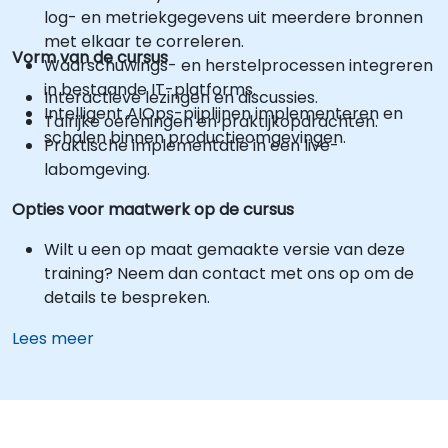
log- en metriekgegevens uit meerdere bronnen
met elkaar te correleren.
Vorm van de cursus
Waarschuwings- en herstelprocessen integreren
in bestaande IT-platforms.
Interactieve lezingen en discussies.
Intelligent AIOps-pijplijnen implementeren en
Talrijke oefeningen en praktijkopdrachten.
schalen binnen productieomgevingen.
Praktische implementatie in een live-
labomgeving.
Opties voor maatwerk op de cursus
Wilt u een op maat gemaakte versie van deze
training? Neem dan contact met ons op om de
details te bespreken.
Lees meer