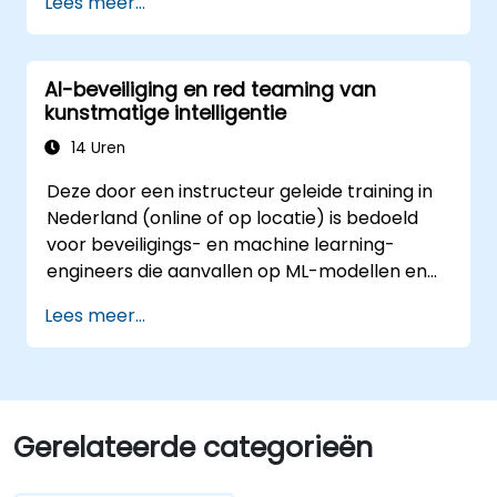
Lees meer...
toepassingen gebaseerd op grote
taalmodellen, en dit op schaal.
AI-beveiliging en red teaming van
kunstmatige intelligentie
14 Uren
Deze door een instructeur geleide training in
Nederland (online of op locatie) is bedoeld
voor beveiligings- en machine learning-
engineers die aanvallen op ML-modellen en
LLM-gebaseerde applicaties moeten
Lees meer...
identificeren, testen en afweren.
Gerelateerde categorieën