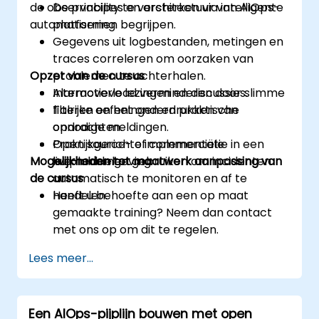
de observability te versterken via intelligente
De principes en architectuur van AIOps-
automatisering.
platformen begrijpen.
Gegevens uit logbestanden, metingen en
traces correleren om oorzaken van
Opzet van de cursus
problemen te achterhalen.
Alarmoverload verminderen door slimme
Interactieve lezingen en discussies.
filteren en het onderdrukken van
Talrijke oefeningen en praktische
onnodige meldingen.
opdrachten.
Open source- of commerciële
Praktijkgerichte implementatie in een
Mogelijkheden tot maatwerk aanpassing van
hulpmiddelen gebruiken om incidenten
live-labomgeving.
de cursus
automatisch te monitoren en af te
handelen.
Heeft u behoefte aan een op maat
gemaakte training? Neem dan contact
met ons op om dit te regelen.
Lees meer...
Een AIOps-pijplijn bouwen met open