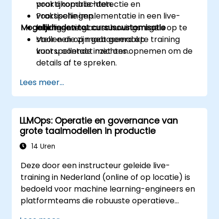
voor anomalie-detectie en
praktijkopdrachten.
voorspellingen.
Praktische implementatie in een live-
Mogelijkheden tot cursuscustomisatie
Intelligente waarschuwingsregels op te
labomgeving.
stellen die zijn gebaseerd op
Voor een op maat gemaakte training
voorspellende inzichten.
kunt u contact met ons opnemen om de
details af te spreken.
Lees meer...
LLMOps: Operatie en governance van
grote taalmodellen in productie
14 Uren
Deze door een instructeur geleide live-
training in Nederland (online of op locatie) is
bedoeld voor machine learning-engineers en
platformteams die robuuste operatieve
processen willen ontwikkelen voor