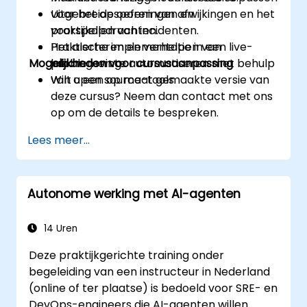
voor het opsporen van afwijkingen en het
Uitgebreide oefeningen en
voorspellen van incidenten.
praktijkopdrachten.
Het alerteren en verhelpen van
Praktische implementatie in een live-
Mogelijkheden voor cursusaanpassing
problemen te automatiseren met behulp
labomgeving.
van open source-tools.
Wilt u een op maat gemaakte versie van
deze cursus? Neem dan contact met ons
op om de details te bespreken.
Lees meer...
Autonome werking met AI-agenten
14 Uren
Deze praktijkgerichte training onder
begeleiding van een instructeur in Nederland
(online of ter plaatse) is bedoeld voor SRE- en
DevOps-engineers die AI-agenten willen