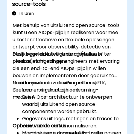
source-tools
14 Uren
Met behulp van uitsluitend open source-tools
kunt u een AIOps-pijplijn realiseren waarmee
u kosteneffectieve en flexibele oplossingen
ontwerpt voor observability, detectie van
afwijkingen en intelligente alerteren in
Deze begeleide, live-training (online of ter
productieomgevingen.
plaatse) richt zich op engineers met ervaring
die een end-to-end AIOps-pijplijn willen
bouwen en implementeren door gebruik te
maken van tools zoals Prometheus, ELK,
Na afloop van deze training zullen de
Grafana en eigen machine learning-
deelnemers in staat zijn om:
modellen.
Een AIOps-architectuur te ontwerpen
waarbij uitsluitend open source-
componenten worden gebruikt.
Gegevens uit logs, metingen en traces te
Opbouw van de cursus
verzamelen en te normaliseren.
Machine learning-modellen toe te passen
Interactieve lezingen en discussies.