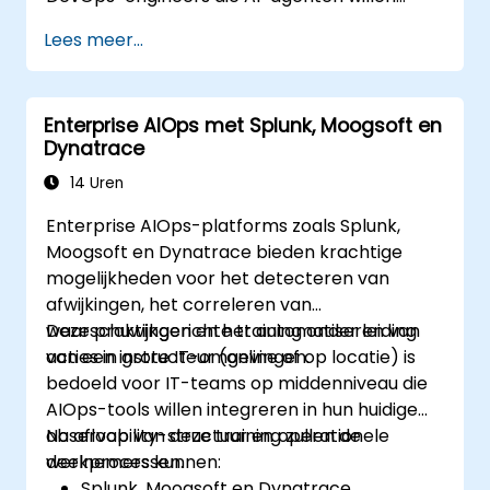
ontwerpen, ontwikkelen en veilig
Lees meer...
implementeren voor autonome IT-operaties.
Enterprise AIOps met Splunk, Moogsoft en
Dynatrace
14 Uren
Enterprise AIOps-platforms zoals Splunk,
Moogsoft en Dynatrace bieden krachtige
mogelijkheden voor het detecteren van
afwijkingen, het correleren van
waarschuwingen en het automatiseren van
Deze praktijkgerichte training onder leiding
acties in grote IT-omgevingen.
van een instructeur (online of op locatie) is
bedoeld voor IT-teams op middenniveau die
AIOps-tools willen integreren in hun huidige
observability-structuur en operationele
Na afloop van deze training zullen de
werkprocessen.
deelnemers kunnen:
Splunk, Moogsoft en Dynatrace