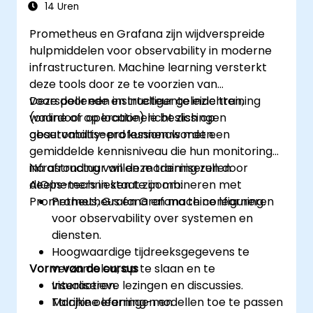
14 Uren
Prometheus en Grafana zijn wijdverspreide
hulpmiddelen voor observability in moderne
infrastructuren. Machine learning versterkt
deze tools door ze te voorzien van
voorspellende en intelligente inzichten,
Deze door een instructeur geleide training
waardoor operationele beslissingen
(online of op locatie) richt zich op
geautomatiseerd kunnen worden.
observability-professionals met een
gemiddelde kennisniveau die hun monitoring-
infrastructuur willen moderniseren door
Na afronding van deze training zullen
AIOps-technieken te combineren met
deelnemers in staat zijn om:
Prometheus, Grafana en machine learning.
Prometheus en Grafana te configureren
voor observability over systemen en
diensten.
Hoogwaardige tijdreeksgegevens te
Vorm van de cursus
verzamelen, op te slaan en te
visualiseren.
Interactieve lezingen en discussies.
Machine learning-modellen toe te passen
Talrijke oefeningen en