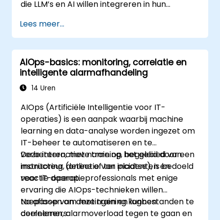
die LLM’s en AI willen integreren in hun
monitoring-, alarm- en
Lees meer...
incidentanalyseprocessen.
AIOps-basics: monitoring, correlatie en
intelligente alarmafhandeling
14 Uren
AIOps (Artificiële Intelligentie voor IT-
operaties) is een aanpak waarbij machine
learning en data-analyse worden ingezet om
IT-beheer te automatiseren en te
verbeteren, met name op het gebied van
Deze interactieve training, begeleid door een
monitoring, detectie van incidenten en
instructeur (online of ter plaatse), is bedoeld
reactie daarop.
voor IT-operatieprofessionals met enige
ervaring die AIOps-technieken willen
toepassen om metingen en logbestanden te
Na afloop van deze training kunnen
correleren, alarmoverload tegen te gaan en
deelnemers: