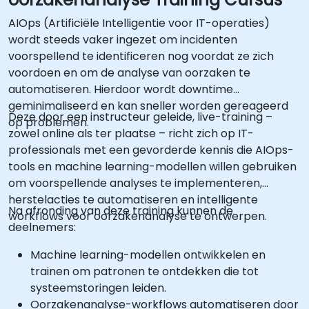
AIOps (Artificiële Intelligentie voor IT-operaties)
wordt steeds vaker ingezet om incidenten
voorspellend te identificeren nog voordat ze zich
voordoen en om de analyse van oorzaken te
automatiseren. Hierdoor wordt downtime
geminimaliseerd en kan sneller worden gereageerd
Deze door een instructeur geleide, live-training –
op problemen.
zowel online als ter plaatse – richt zich op IT-
professionals met een gevorderde kennis die AIOps-
tools en machine learning-modellen willen gebruiken
om voorspellende analyses te implementeren,
herstelacties te automatiseren en intelligente
Na afronding van deze training kunnen de
workflows voor oorzakenanalyse te ontwerpen.
deelnemers:
Machine learning-modellen ontwikkelen en
trainen om patronen te ontdekken die tot
systeemstoringen leiden.
Oorzakenanalyse-workflows automatiseren door