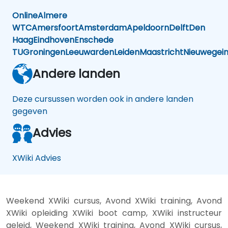
Online
Almere
WTC
Amersfoort
Amsterdam
Apeldoorn
Delft
Den
Haag
Eindhoven
Enschede
TU
Groningen
Leeuwarden
Leiden
Maastricht
Nieuwegei
Andere landen
Deze cursussen worden ook in andere landen
gegeven
Advies
XWiki Advies
Weekend XWiki cursus, Avond XWiki training, Avond
XWiki opleiding XWiki boot camp, XWiki instructeur
geleid, Weekend XWiki training, Avond XWiki cursus,