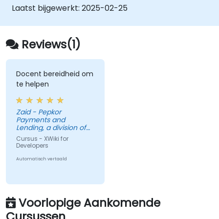
XWiki te koppelen aan externe systemen
Laatst bijgewerkt:
2025-02-25
en databases.
Reviews(1)
Docent bereidheid om
te helpen
Zaid - Pepkor
Payments and
Lending, a division of
Pepkor Trading (Pty)
Cursus - XWiki for
Ltd
Developers
Automatisch vertaald
Voorlopige Aankomende
Cursussen