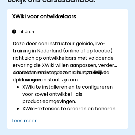
XWiki voor ontwikkelaars
14 Uren
Deze door een instructeur geleide, live-
training in Nederland (online of op locatie)
richt zich op ontwikkelaars met voldoende
ervaring die XWiki willen aanpassen, verder
uitbreiden en integreren in hun zakelijke
Aan het einde van deze training zullen de
oplossingen.
deelnemers in staat zijn om:
XWiki te installeren en te configureren
voor zowel ontwikkel- als
productieomgevingen.
XWiki-extensies te creëren en beheren
met behulp van scripts en API's.
Lees meer...
Specifieke toepassingen te ontwikkelen
binnen het XWiki-ecosysteem.