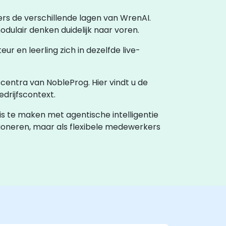
ers de verschillende lagen van WrenAI.
ulair denken duidelijk naar voren.
teur en leerling zich in dezelfde live-
scentra van NobleProg. Hier vindt u de
drijfscontext.
s te maken met agentische intelligentie
ioneren, maar als flexibele medewerkers