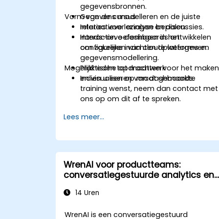
gegevensbronnen.
Vorm van de cursus
Gegevens modelleren en de juiste
relaties voor analyse bepalen.
Interactieve lezingen en discussies.
Interactieve dashboards ontwikkelen
Hands-on oefeningen in het
om zakelijke inzichten te weergeven.
configureren van cloudplatforms en
gegevensmodellering.
Mogelijkheden tot maatwerk
Praktische opdrachten voor het make
en visualiseren van dashboards.
Indien u een op maat gemaakte
training wenst, neem dan contact met
ons op om dit af te spreken.
Lees meer...
WrenAI voor productteams:
conversatiegestuurde analytics en
self-service BI
14 Uren
WrenAI is een conversatiegestuurd