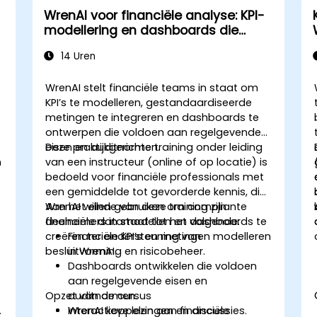
WrenAI voor financiële analyse: KPI-
modellering en dashboards die
voldoen aan regelgeving
14 Uren
WrenAI stelt financiële teams in staat om
KPI’s te modelleren, gestandaardiseerde
metingen te integreren en dashboards te
ontwerpen die voldoen aan regelgevende
eisen en auditnormen.
Deze praktijkgerichte training onder leiding
n
van een instructeur (online of op locatie) is
bedoeld voor financiële professionals met
een gemiddelde tot gevorderde kennis, die
WrenAI willen gebruiken om compliante
Aan het einde van deze training zijn
financiële datamodellen en dashboards te
deelnemers in staat tot het volgende:
creëren ter ondersteuning van
Financiële KPI’s en metingen modelleren
besluitvorming en risicobeheer.
in WrenAI.
Dashboards ontwikkelen die voldoen
aan regelgevende eisen en
Opzet van de cursus
auditnormen.
.
WrenAI koppelen aan financiële
Interactieve lezingen en discussies.