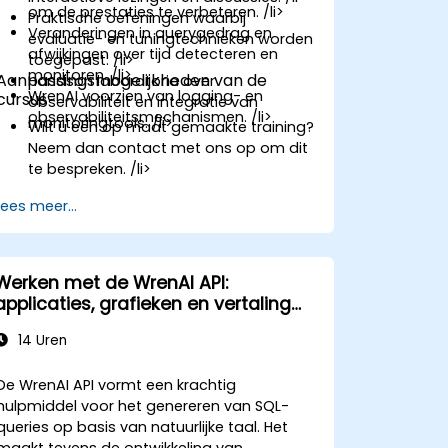
om de prestaties te verbeteren. /li>
Praktische oefeningen waarbij
Veranderingen in querygedrag en
evaluatie- en tuningtechnieken worden
afwijkingen over tijd detecteren en
toegepast. /li>
monitoren. /li>
Aanpassingsmogelijkheden van de
Handson laboratoria over
WrenAI voorzien van logging- en
cursus
observabiliteit en integratie van
observabiliteitsmechanismen. /li>
monitoringtools. /li>
Wilt u een op maat gemaakte training?
Neem dan contact met ons op om dit
te bespreken. /li>
Lees meer...
Werken met de WrenAI API:
applicaties, grafieken en vertaling
van natuurlijke taal naar SQL
14 Uren
De WrenAI API vormt een krachtig
hulpmiddel voor het genereren van SQL-
queries op basis van natuurlijke taal. Het