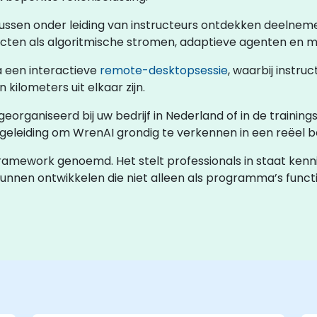
rsussen onder leiding van instructeurs ontdekken deelnem
ten als algoritmische stromen, adaptieve agenten en mod
ia een interactieve
remote-desktopsessie
, waarbij instruc
 kilometers uit elkaar zijn.
eorganiseerd bij uw bedrijf in Nederland of in de training
leiding om WrenAI grondig te verkennen in een reëel be
ramework genoemd. Het stelt professionals in staat kenni
unnen ontwikkelen die niet alleen als programma’s funct