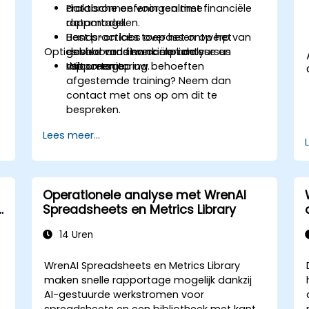
databronnen voor realtime
Praktische oefeningen met financiële
rapportage.
datamodellen.
Best practices toepassen op het
Hands-on labs over het ontwerp van
Opties voor maatwerk aan de cursus
gebied van financiële analyse en
dashboards en compliante
risicomonitoring.
rapportage.
Wilt u een op uw behoeften
afgestemde training? Neem dan
contact met ons op om dit te
bespreken.
Lees meer...
Operationele analyse met WrenAI
Spreadsheets en Metrics Library
14 Uren
WrenAI Spreadsheets en Metrics Library
maken snelle rapportage mogelijk dankzij
AI-gestuurde werkstromen voor