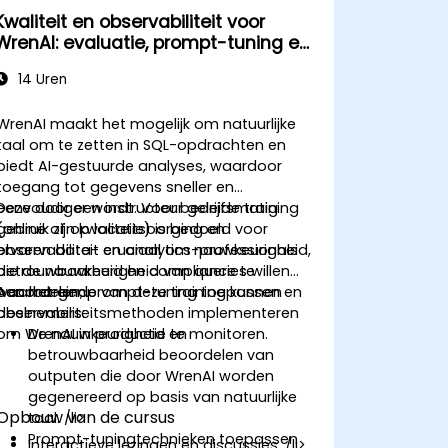
Kwaliteit en observabiliteit voor
WrenAI: evaluatie, prompt-tuning en
monitoring
14 Uren
WrenAI maakt het mogelijk om natuurlijke
taal om te zetten in SQL-opdrachten en
biedt AI-gestuurde analyses, waardoor
toegang tot gegevens sneller en
eenvoudiger wordt. Voor bedrijfsmatig
Deze door een instructeur geleide training
gebruik zijn kwaliteitsborging en
(online of op locatie) is bedoeld voor
observabiliteit cruciaal om nauwkeurigheid,
ervaren data- en analytics-professionals
betrouwbaarheid en compliance te
die de nauwkeurigheid van queries willen
waarborgen.
beoordelen, prompt-tuning toepassen en
Aan het einde van deze training kunnen
observabiliteitsmethoden implementeren
deelnemers:
om WrenAI in productie te monitoren.
De nauwkeurigheid en
betrouwbaarheid beoordelen van
outputen die door WrenAI worden
gegenereerd op basis van natuurlijke
Opbouw van de cursus
taal. /li>
Prompt-tuningtechnieken toepassen
Interactieve lezingen en discussies. /li>