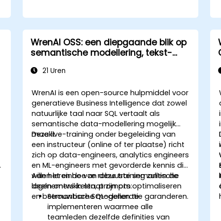
WrenAI OSS: een diepgaande blik op
semantische modellering, tekst-
naar-SQL-conversie en
21 Uren
beveiligingsmechanismen
WrenAI is een open-source hulpmiddel voor
generatieve Business Intelligence dat zowel
natuurlijke taal naar SQL vertaalt als
semantische data-modellering mogelijk
maakt.
Deze live-training onder begeleiding van
een instructeur (online of ter plaatse) richt
zich op data-engineers, analytics engineers
en ML-engineers met gevorderde kennis die
willen leren hoe ze robuuste semantische
Aan het einde van deze training zullen de
lagen ontwikkelen, prompts optimaliseren
deelnemers in staat zijn om:
en betrouwbare SQL-generatie garanderen.
Semantische modellen te
implementeren waarmee alle
teamleden dezelfde definities van