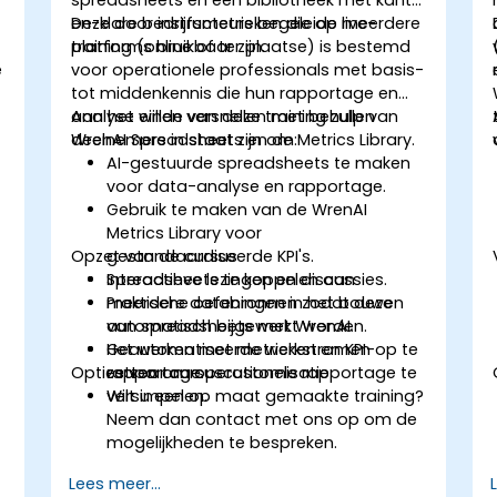
spreadsheets en een bibliotheek met kant-
en-klare bedrijfsmetrieken die op meerdere
Deze door instructeurs begeleide live-
platforms bruikbaar zijn.
training (online of ter plaatse) is bestemd
e
voor operationele professionals met basis-
tot middenkennis die hun rapportage en
analyse willen versnellen met behulp van
Aan het einde van deze training zullen
WrenAI Spreadsheets en de Metrics Library.
deelnemers in staat zijn om:
AI-gestuurde spreadsheets te maken
voor data-analyse en rapportage.
Gebruik te maken van de WrenAI
Metrics Library voor
Opzet van de cursus
gestandaardiseerde KPI's.
Spreadsheets te koppelen aan
Interactieve lezingen en discussies.
meerdere databronnen zodat deze
Praktische oefeningen in het bouwen
automatisch bijgewerkt worden.
van spreadsheets met WrenAI.
Geautomatiseerde werkstromen op te
Het werken met metrieken en KPI-
Opties voor cursuscustomisatie
zetten om operationele rapportage te
rapportage.
versimpelen.
Wilt u een op maat gemaakte training?
Neem dan contact met ons op om de
mogelijkheden te bespreken.
Lees meer...