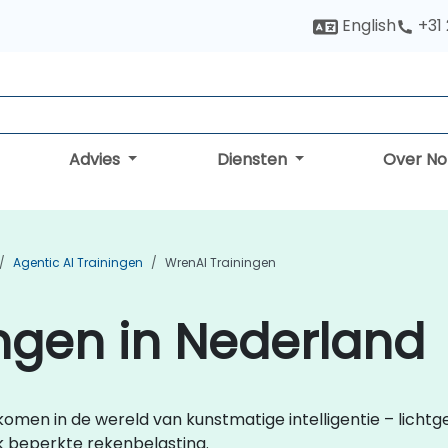
English
+31
Advies
Diensten
Over N
Agentic AI Trainingen
WrenAI Trainingen
ngen in Nederland
ekomen in de wereld van kunstmatige intelligentie – lichtg
k beperkte rekenbelasting.