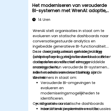
Het moderniseren van verouderde
BI-systemen met WrenAI: adoptie,
migratie en change management
14 Uren
WrenAI stelt organisaties in staat om te
evolueren van statische dashboards naar
conversatiegestuurde analytics en
ingebedde generatieve BI-functionaliteit.
Deze overgang vereist een zorgvuldige
Deze door instructeurs geleide training
adoptieplanning, migratie van bestaande
(online of op locatie) is bedoeld voor BI- e
onderdelen en effectief change
dataprofessionals met een gemiddelde
management.
ervaring die hun verouderde BI-systemen
willen moderniseren met behulp van
Aan het einde van deze training zijn de
WrenAI.
deelnemers in staat om:
Verouderde BI-omgevingen te
evalueren en
moderniseringsmogelijkheden te
identificeren.
Opzet van de cursus
Migratie van statische dashboards
naar WrenAI te plannen en uit te
Interactieve presentaties en discussies