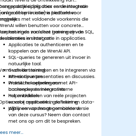
maakt tevens de ontwikkeling van
aangepaste applicaties en de integratie
Deze praktijkleiding door een instructeur
van grafieken in interne platformen
(online of op locatie) is bedoeld voor
mogelijk.
engineers met voldoende voorkennis die
WrenAI willen benutten voor concrete
toepassingen zoals het genereren van SQL,
Aan het einde van deze training zijn de
visualisaties en integratie in applicaties.
deelnemers in staat om:
Applicaties te authenticeren en te
koppelen aan de WrenAI API.
SQL-queries te genereren uit invoer in
natuurlijke taal.
Vorm van de training
Grafieken te maken en te integreren via
API-eindpunten.
Interactieve presentaties en discussies.
WrenAI te koppelen aan
Praktische oefeningen met API-
backendsystemen en interne
aanroepen en integraties.
hulpmiddelen.
Het ontwikkelen van reële projecten
Opties voor maatwerk in de training
waarbij applicaties, grafieken en data-
pijplijnen worden gecombineerd.
Wilt u een op maat gemaakte versie
van deze cursus? Neem dan contact
met ons op om dit te bespreken.
Lees meer...