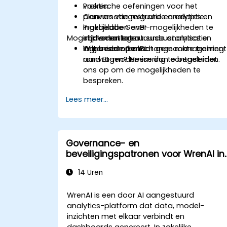
voeren.
Praktische oefeningen voor het
Conversatiegestuurde analytics en
plannen van migratie en adoptie.
ingebedde GenBI-mogelijkheden te
Praktijklaben over
Mogelijkheden tot cursuscustomisatie
implementeren.
conversatiegestuurde analytics en
Organisatorisch change management
ingebedde GenBI.
Wilt u een op maat gemaakte training
rond BI-modernisering te begeleiden.
aanvragen? Neem dan contact met
ons op om de mogelijkheden te
bespreken.
Lees meer...
Governance- en
beveiligingspatronen voor WrenAI in
het bedrijfsleven
14 Uren
WrenAI is een door AI aangestuurd
analytics-platform dat data, model-
inzichten met elkaar verbindt en