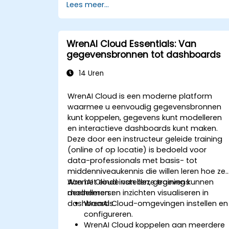
Lees meer...
WrenAI Cloud Essentials: Van
gegevensbronnen tot dashboards
14 Uren
WrenAI Cloud is een moderne platform
waarmee u eenvoudig gegevensbronnen
kunt koppelen, gegevens kunt modelleren
en interactieve dashboards kunt maken.
Deze door een instructeur geleide training
(online of op locatie) is bedoeld voor
data-professionals met basis- tot
middenniveaukennis die willen leren hoe ze
WrenAI Cloud instellen, gegevens
Aan het einde van deze training kunnen
modelleren en inzichten visualiseren in
deelnemers:
dashboards.
WrenAI Cloud-omgevingen instellen en
configureren.
WrenAI Cloud koppelen aan meerdere