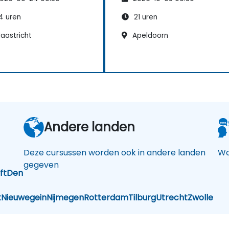
r
4 uren
21 uren
aastricht
Apeldoorn
Andere landen
Deze cursussen worden ook in andere landen
Wo
gegeven
ft
Den
t
Nieuwegein
Nijmegen
Rotterdam
Tilburg
Utrecht
Zwolle