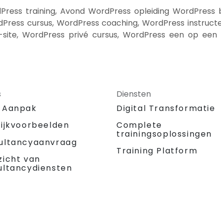
ess training, Avond WordPress opleiding WordPress b
ress cursus, WordPress coaching, WordPress instructeu
-site, WordPress privé cursus, WordPress een op een 
s
Diensten
 Aanpak
Digital Transformatie
tijkvoorbeelden
Complete
trainingsoplossingen
ultancyaanvraag
Training Platform
zicht van
ultancydiensten