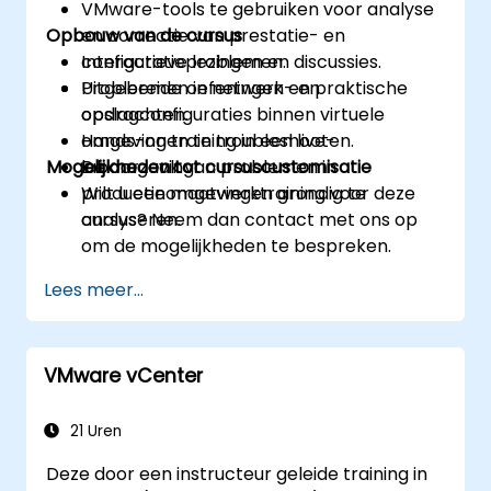
VMware-tools te gebruiken voor analyse
Opbouw van de cursus
en correctie van prestatie- en
configuratieproblemen.
Interactieve lezingen en discussies.
Probleemen in netwerk- en
Uitgebreide oefeningen en praktische
opslagconfiguraties binnen virtuele
opdrachten.
omgevingen te troubleshooten.
Hands-on training in een live-
Mogelijkheden tot cursuscustomisatie
De oorzaak van problemen in
labomgeving.
productieomgevingen grondig te
Wilt u een maatwerktraining voor deze
analyseren.
cursus? Neem dan contact met ons op
om de mogelijkheden te bespreken.
Lees meer...
VMware vCenter
21 Uren
Deze door een instructeur geleide training in