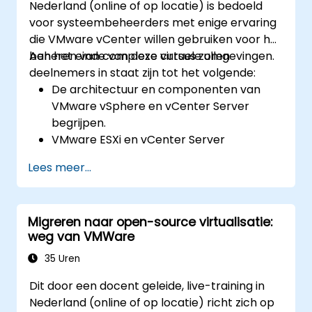
Nederland (online of op locatie) is bedoeld
voor systeembeheerders met enige ervaring
die VMware vCenter willen gebruiken voor het
beheren van complexe virtuele omgevingen.
Aan het einde van deze cursus zullen
deelnemers in staat zijn tot het volgende:
De architectuur en componenten van
VMware vSphere en vCenter Server
begrijpen.
VMware ESXi en vCenter Server
installeren, configureren en beheren.
Lees meer...
Geavanceerde netwerk- en
opslagconfiguraties implementeren.
Virtuele machines maken, beheren en
Migreren naar open-source virtualisatie:
migreren.
weg van VMWare
Een hoge beschikbaarheid en disaster
recovery waarborgen in een
35 Uren
gevirtualiseerde omgeving.
Dit door een docent geleide, live-training in
vSphere-taken automatiseren en het
Nederland (online of op locatie) richt zich op
levenscyclusbeheer en de upgrades