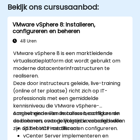
Bekijk ons cursusaanbod:
VMware vSphere 8: Installeren,
configureren en beheren
48 Uren
VMware vSphere 8 is een marktleidende
virtualisatieplatform dat wordt gebruikt om
moderne datacenterinfrastructuren te
realiseren.
Deze door instructeurs geleide, live-training
(online of ter plaatse) richt zich op IT-
professionals met een gemiddelde
kennisniveau die VMware vSphere-
omgevingen willen installeren, configureren
Aan het einde van de cursus beschikken de
en beheren, en tegelijkertijd voorbereid willen
deelnemers over de volgende vaardigheden:
zijn op het VCP-certificaat.
ESXi-hosts installeren en configureren.
vCenter Server implementeren en