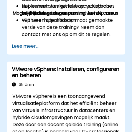
Het beheer van het levenscyclusproces
Implementaties gericht op realistische
Mogelijkheden voor aanpassing van de cursus
en patching toepassen met behulp van
bedrijfsomgevingen.
vSphere-hulpmiddelen.
Wilt u een specifiek op maat gemaakte
versie van deze training? Neem dan
contact met ons op om dit te regelen.
Lees meer...
VMware vSphere: Installeren, configureren
en beheren
35 Uren
VMware vSphere is een toonaangevend
virtualisatieplatform dat het efficiënt beheer
van virtuele infrastructuur in datacenters en
hybride cloudomgevingen mogelijk maakt.
Deze door een docent geleide training (online
of op locatie) is bedoeld voor IT-professionals