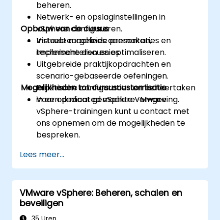
beheren.
Netwerk- en opslaginstellingen in
Opbouw van de cursus
vSphere configureren.
Virtuele machines aanmaken,
Instructeurgeleide presentaties en
implementeren en optimaliseren.
technische discussies.
Uitgebreide praktijkopdrachten en
scenario-gebaseerde oefeningen.
Mogelijkheden tot cursuscustomisatie
Praktische configuratie- en beheertaken
in een dedicated vSphere-omgeving.
Voor op maat gemaakte VMware
vSphere-trainingen kunt u contact met
ons opnemen om de mogelijkheden te
bespreken.
Lees meer...
VMware vSphere: Beheren, schalen en
beveiligen
35 Uren