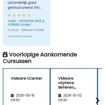
uitzonderlijk goed
gestructureerd. Eric
gaf ons uitgebreide
materialen en
Yulia - NOVATEK GAS &
praktische labo's met
POWER GmbH
echte voorbeelden,
Cursus - VMware vCenter
wat onze leerervaring
aanzienlijk verhoogde.
Automatisch vertaald
We bleven dicht bij
het geplande schema
en slopen efficiënt
Voorlopige Aankomende
secties over die
Cursussen
irrelevant waren voor
onze interesses. Eric
toonde een hoge
mate van
VMware vCenter
VMware
professionaliteit en
vSphere:
uitgebreide expertise,
Beheren,
door al onze vragen
schalen en
2026-09-18
2026-10-02
beveiligen
grondig en effectief
09:30
09:30
te beantwoorden.