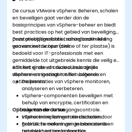
De cursus VMware vSphere: Beheren, schalen
en beveiligen gaat verder dan de
basisprincipes van vSphere-beheer en biedt
best practices op het gebied van beveiliging,
prestatieoptimalisatie, schaalbaarheid en
Deze praktijkgerichte training onder leiding
geavanceerde operaties.
van een instructeur (online of ter plaatse) is
bedoeld voor IT-professionals met een
gemiddelde tot uitgebreide kennis die veilig en
efficiënt grote of cruciaal belangrijke
Aan het einde van deze cursus zijn de
vSphere-omgevingen willen beheren en
deelnemers in staat tot het volgende:
optimaliseren.
De prestaties van vSphere monitoren,
analyseren en verbeteren.
vSphere-componenten beveiligen met
behulp van encryptie, certificaten en
Opbouw van de cursus
rolgebaseerde toegangscontrole.
vSphere-implementaties schalen door
Interactieve lezingen en discussies.
gebruik te maken van geavanceerde
Praktische oefeningen in laboratoria en
netwerk- en opslagfuncties.
troubleshooting-scenario’s.