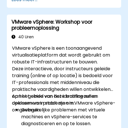
VMware vSphere: Workshop voor
probleemoplossing
40 Uren
VMware vSphere is een toonaangevend
virtualisatieplatform dat wordt gebruikt om
robuste IT-infrastructuren te bouwen.
Deze interactieve, door instructeurs geleide
training (online of op locatie) is bedoeld voor
IT-professionals met middenniveau die
praktische vaardigheden willen ontwikkelen
op het gebied van het identificeren en
Aan het einde van deze training zullen
oplossen van problemen in VMware vSphere-
deelnemers in staat zijn om:
omgevingen.
Gebruikelijke problemen met virtuele
machines en vSphere-services te
diagnosticeren en op te lossen.