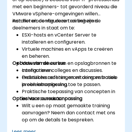
met een beginners- tot gevorderd niveau die
VMware vSphere-omgevingen willen
installeren, configureren en beheren.
Aan het einde van deze training zijn de
deelnemers in staat om te:
ESXi-hosts en vCenter Server te
installeren en configureren.
Virtuele machines en vApps te creëren
en beheren.
Opbouw van de cursus
Virtuale netwerken en opslagbronnen te
configureren.
Interactieve colleges en discussies.
Gebruikersrechten, monitoring en basale
Praktische oefeningen en demonstraties
probleemoplossing toe te passen.
in een labomgeving.
Praktische toepassing van concepten in
Opties voor cursusaanpassing
echte scenario’s.
Wilt u een op maat gemaakte training
aanvragen? Neem dan contact met ons
op om de details te bespreken.
Lees meer...