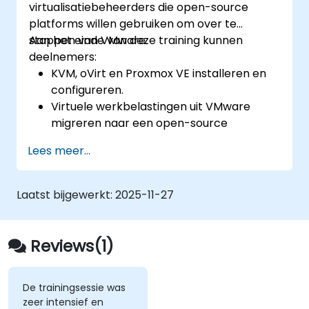
virtualisatiebeheerders die open-source
afhandelen.
platforms willen gebruiken om over te
Veelvoorkomende problemen oplossen
stappen van VMware.
Aan het einde van deze training kunnen
en best practices toepassen.
deelnemers:
KVM, oVirt en Proxmox VE installeren en
configureren.
Virtuele werkbelastingen uit VMware
migreren naar een open-source
omgeving.
Lees meer...
High availability- en disaster recovery-
mechanismen implementeren.
De prestaties optimaliseren binnen
Laatst bijgewerkt:
2025-11-27
open-source virtualisatieomgevingen.
Reviews(1)
De trainingsessie was
zeer intensief en