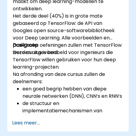
maakt om deep learning-modellen te
ontwikkelen.
Het derde deel (40%) is in grote mate
gebaseerd op TensorFlow: de API van
Googles open source-softwarebibliotheek
voor Deep Learning. Alle voorbeelden en
praktische oefeningen zullen met TensorFlow
Doelgroep
worden uitgevoerd.
Deze cursus is bedoeld voor ingenieurs die
TensorFlow willen gebruiken voor hun deep
learning-projecten.
Na afronding van deze cursus zullen de
deelnemers:
een goed begrip hebben van diepe
neurale netwerken (DNN), CNN’s en RNN’s
de structuur en
implementatiemechanismen van
TensorFlow bevatten
Lees meer...
in staat zijn om installatie-, productie-
omgevings- en architectuurtaken uit te