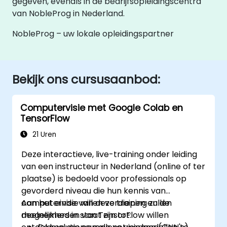
gegeven, evenals in de bedrijfsopleidingscentra
van NobleProg in Nederland.
NobleProg – uw lokale opleidingspartner
Bekijk ons cursusaanbod:
Computervisie met Google Colab en
TensorFlow
21 Uren
Deze interactieve, live-training onder leiding
van een instructeur in Nederland (online of ter
plaatse) is bedoeld voor professionals op
gevorderd niveau die hun kennis van
computervisie willen verdiepen en de
Aan het einde van deze training zullen
mogelijkheden van TensorFlow willen
deelnemers in staat zijn tot: