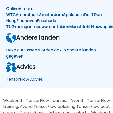
Online
Almere
WTC
Amersfoort
Amsterdam
Apeldoorn
Delft
Den
Haag
Eindhoven
Enschede
TU
Groningen
Leeuwarden
Leiden
Maastricht
Nieuwegei
Andere landen
Deze cursussen worden ook in andere landen
gegeven
Advies
TensorFlow Advies
Weekend TensorFlow cursus, Avond TensorFlow
training, Avond TensorFlow opleiding TensorFlow boot
camp, TensorFlow instructeur geleid, Weekend