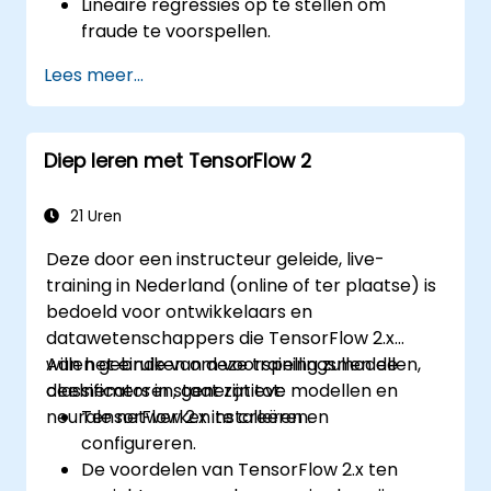
Lineaire regressies op te stellen om
fraude te voorspellen.
Een volledige AI-applicatie te ontwikkelen
Lees meer...
voor de analyse van fraudegegevens.
Diep leren met TensorFlow 2
21 Uren
Deze door een instructeur geleide, live-
training in Nederland (online of ter plaatse) is
bedoeld voor ontwikkelaars en
datawetenschappers die TensorFlow 2.x
willen gebruiken om voorspellingsmodellen,
Aan het einde van deze training zullen de
classificatoren, generatieve modellen en
deelnemers in staat zijn tot:
neurale netwerken te creëren.
TensorFlow 2.x installeren en
configureren.
De voordelen van TensorFlow 2.x ten