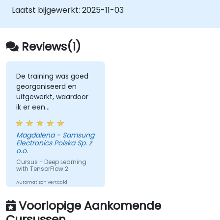
voeren
Laatst bijgewerkt:
2025-11-03
codekwaliteit kunnen beoordelen,
debuggen en bewaken
geavanceerde productiemethoden
Reviews(1)
kunnen toepassen zoals het trainen van
modellen, het bouwen van grafieken en
logging
De training was goed
georganiseerd en
uitgewerkt, waardoor
ik er een
gestructureerde
kennis van heb
Magdalena - Samsung
opgedaan en een
Electronics Polska Sp. z
goed overzicht krijg
o.o.
van de onderwerpen
Cursus - Deep Learning
die we hebben
with TensorFlow 2
besproken.
Automatisch vertaald
Voorlopige Aankomende
Cursussen