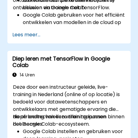
ontdekken om complexe visiemodellen te
Convolutieneurale netwerken (CNN's)
ontwikkelen via Google Colab.
bouwen en trainen met TensorFlow.
Google Colab gebruiken voor het efficiënt
ontwikkelen van modellen in de cloud op
schaalbare wijze.
Lees meer...
Technieken toepassen voor
beeldvoorbereiding bij
computervisietaken.
Diep leren met TensorFlow in Google
Computervisiemodellen implementeren
Colab
voor praktische toepassingen.
Transfer learning benutten om de
14 Uren
prestaties van CNN-modellen te
Deze door een instructeur geleide, live-
verbeteren.
training in Nederland (online of op locatie) is
De resultaten van
bedoeld voor datawetenschappers en
beeldclassificatiemodellen visualiseren en
ontwikkelaars met gematigde ervaring die
interpreteren.
diepe leertechnieken willen toepassen binnen
Na afronding van deze training kunnen
het Google Colab-ecosysteem.
deelnemers:
Google Colab instellen en gebruiken voor