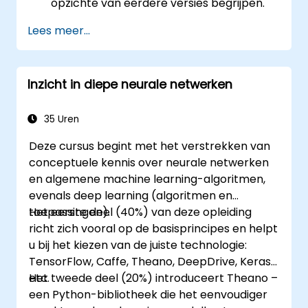
opzichte van eerdere versies begrijpen.
Diep lerende modellen bouwen.
Lees meer...
Een geavanceerde
afbeeldingsclassificator implementeren.
Een diepleermodel op de cloud, mobiele
Inzicht in diepe neurale netwerken
apparaten en IoT-apparaten
implementeren.
35 Uren
Deze cursus begint met het verstrekken van
conceptuele kennis over neurale netwerken
en algemene machine learning-algoritmen,
evenals deep learning (algoritmen en
toepassingen).
Het eerste deel (40%) van deze opleiding
richt zich vooral op de basisprincipes en helpt
u bij het kiezen van de juiste technologie:
TensorFlow, Caffe, Theano, DeepDrive, Keras,
etc.
Het tweede deel (20%) introduceert Theano –
een Python-bibliotheek die het eenvoudiger