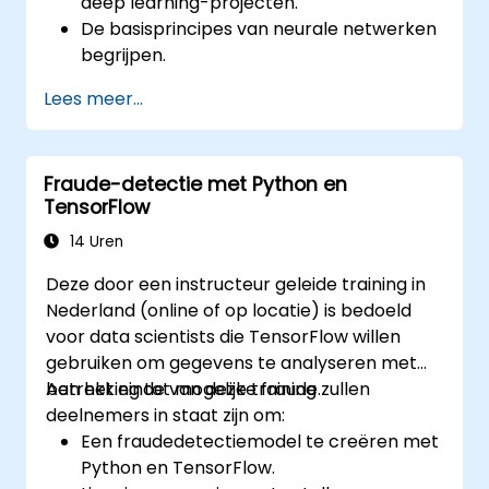
deep learning-projecten.
De basisprincipes van neurale netwerken
begrijpen.
Deep learning-modellen implementeren
Lees meer...
met TensorFlow.
Modellen trainen en evalueren op hun
prestaties.
Fraude-detectie met Python en
De geavanceerde mogelijkheden van
TensorFlow
TensorFlow benutten voor deep learning.
14 Uren
Deze door een instructeur geleide training in
Nederland (online of op locatie) is bedoeld
voor data scientists die TensorFlow willen
gebruiken om gegevens te analyseren met
betrekking tot mogelijke fraude.
Aan het einde van deze training zullen
deelnemers in staat zijn om:
Een fraudedetectiemodel te creëren met
Python en TensorFlow.