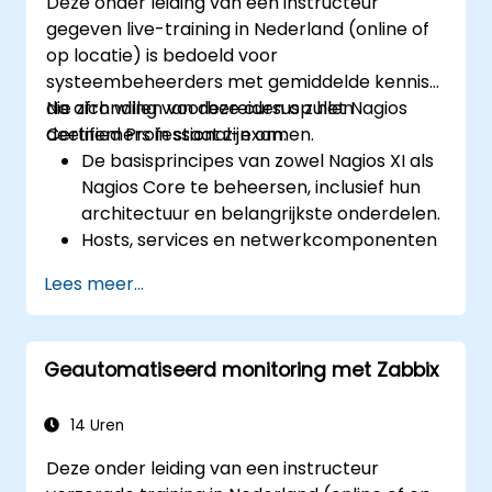
Deze onder leiding van een instructeur
gegeven live-training in Nederland (online of
op locatie) is bedoeld voor
systeembeheerders met gemiddelde kennis
die zich willen voorbereiden op het Nagios
Na afronding van deze cursus zullen
Certified Professional-examen.
deelnemers in staat zijn om:
De basisprincipes van zowel Nagios XI als
Nagios Core te beheersen, inclusief hun
architectuur en belangrijkste onderdelen.
Hosts, services en netwerkcomponenten
effectief te monitoren met behulp van
Lees meer...
Nagios.
Nagios in te zetten voor datavisualisatie,
het maken van dashboards en
Geautomatiseerd monitoring met Zabbix
rapportage.
Het Nagios Certified Professional-examen
met zelfvertrouwen af te leggen.
14 Uren
Deze onder leiding van een instructeur