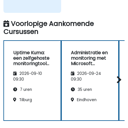
Voorlopige Aankomende
Cursussen
Uptime Kuma:
Administratie en
een zelfgehoste
monitoring met
monitoringtool
Microsoft
als vervanging
System Center
2026-09-10
2026-09-24
voor Datadog en
Operations
Pingdom
Manager
09:30
09:30
(SCOM)
7 uren
35 uren
Tilburg
Eindhoven