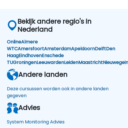
Bekijk andere regio's in
Nederland
Online
Almere
WTC
Amersfoort
Amsterdam
Apeldoorn
Delft
Den
Haag
Eindhoven
Enschede
TU
Groningen
Leeuwarden
Leiden
Maastricht
Nieuwegei
Andere landen
Deze cursussen worden ook in andere landen
gegeven
Advies
System Monitoring Advies