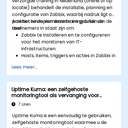
verzorgde training in Nederland (online of op
locatie) behandelt de installatie, planning en
configuratie van Zabbix, waarbij nadruk ligt op
praktische implementatie en gebruik van de
Aan het einde van deze training zullen de
tool.
deelnemers in staat zijn om:
Zabbix te installeren en te configureren
voor het monitoren van IT-
infrastructuren.
Hosts, items, triggers en acties in Zabbix in
te stellen en te beheren.
Lees meer...
De functionaliteiten van Zabbix te
benutten voor gegevensverzameling,
waarschuwingen en rapportage.
Uptime Kuma: een zelfgehoste
Zabbix te integreren met andere tools en
monitoringtool als vervanging voor
platforms om het monitoringproces en
Datadog en Pingdom
de automatisering te versterken.
7 Uren
Uptime Kuma is een eenvoudig te gebruiken,
zelfgehoste monitoringtool waarmee u de