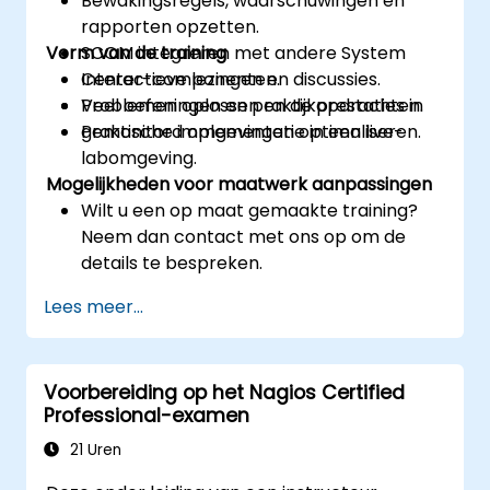
Bewakingsregels, waarschuwingen en
rapporten opzetten.
Vorm van de training
SCOM integreren met andere System
Center-componenten.
Interactieve lezingen en discussies.
Problemen oplossen en de prestaties in
Veel oefeningen en praktijkopdrachten.
gemonitord omgevingen optimaliseren.
Praktische implementatie in een live-
labomgeving.
Mogelijkheden voor maatwerk aanpassingen
Wilt u een op maat gemaakte training?
Neem dan contact met ons op om de
details te bespreken.
Lees meer...
Voorbereiding op het Nagios Certified
Professional-examen
21 Uren