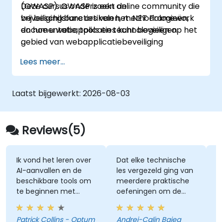
(OWASP). OWASP is een online community die
Deze cursus onderzoekt de
vrij beschikbare artikelen, methodologieën,
beveiligingsfuncties van het .NET Framework
documentatie, tools en technologieën op het
en hoe u webapplicaties kunt beveiligen.
gebied van webapplicatiebeveiliging
ontwikkelt.
Lees meer...
Laatst bijgewerkt:
2026-08-03
Reviews(5)
Ik vond het leren over
Dat elke technische
H
AI-aanvallen en de
les vergezeld ging van
a
beschikbare tools om
meerdere praktische
b
te beginnen met
oefeningen om de
oefenen en actief
concepten goed te
Da
inzetten voor
begrijpen.
s.
Patrick Collins - Optum
Andrei-Calin Bajea