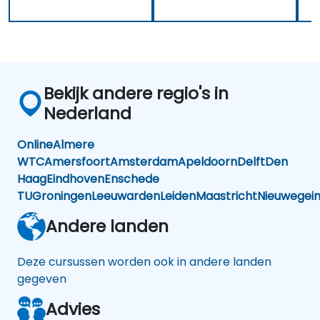
Bekijk andere regio's in
Nederland
Online
Almere
WTC
Amersfoort
Amsterdam
Apeldoorn
Delft
Den
Haag
Eindhoven
Enschede
TU
Groningen
Leeuwarden
Leiden
Maastricht
Nieuwegei
Andere landen
Deze cursussen worden ook in andere landen
gegeven
Advies