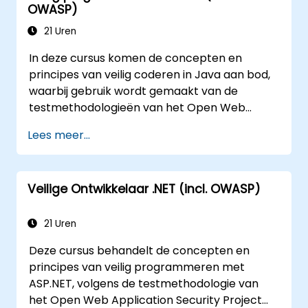
Teamleiders ondersteunen bij het
OWASP)
vaststellen van beveiligingsstandaarden
21 Uren
voor ontwikkelaars
Webbeheerders helpen bij het
In deze cursus komen de concepten en
configureren van servers om verkeerde
principes van veilig coderen in Java aan bod,
instellingen te voorkomen
waarbij gebruik wordt gemaakt van de
testmethodologieën van het Open Web
Application Security Project (OWASP). De
Lees meer...
Open Web Application Security Project is een
online gemeenschap die vrij beschikbare
artikelen, methodieken, documentatie,
Veilige Ontwikkelaar .NET (incl. OWASP)
hulpmiddelen en technologieën op het gebied
van webapplicatiebeveiliging ontwikkelt.
21 Uren
Deze cursus behandelt de concepten en
principes van veilig programmeren met
ASP.NET, volgens de testmethodologie van
het Open Web Application Security Project