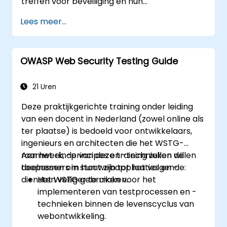
treffen voor beveiliging en hun
webapplicaties monitoren met behulp van de
Lees meer...
richtlijnen uit het OWASP Top 10-document.
OWASP Web Security Testing Guide
21 Uren
Deze praktijkgerichte training onder leiding
van een docent in Nederland (zowel online als
ter plaatse) is bedoeld voor ontwikkelaars,
ingenieurs en architecten die het WSTG-
raamwerk, -principes en -technieken willen
Aan het einde van deze training zullen de
toepassen om hun webapplicaties en -
deelnemers in staat zijn tot het volgende:
diensten veiliger te maken.
Het WSTG gebruiken voor het
implementeren van testprocessen en -
technieken binnen de levenscyclus van
webontwikkeling.