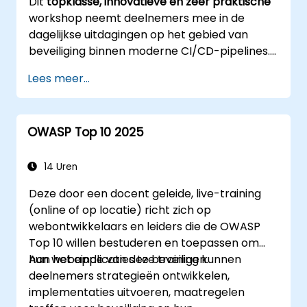
Dit
topklasse, innovatieve en zeer praktische
workshop neemt deelnemers mee in de
dagelijkse uitdagingen op het gebied van
beveiliging binnen moderne CI/CD-pipelines.
Gericht op securityprofessionals, DevOps-
Lees meer...
engineers en ontwikkelaars die zich verder
willen specialiseren in het voorkomen van
beveiligingsproblemen, combineert de
OWASP Top 10 2025
training live-attacksimulaties met gebruik van
geavanceerde tools en praktische
verdedigingstechnieken.
14 Uren
Deze door een docent geleide, live-training
(online of op locatie) richt zich op
webontwikkelaars en leiders die de OWASP
Top 10 willen bestuderen en toepassen om
hun webapplicaties te beveiligen.
Aan het einde van deze training kunnen
deelnemers strategieën ontwikkelen,
implementaties uitvoeren, maatregelen