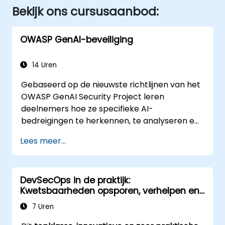
Bekijk ons cursusaanbod:
OWASP GenAI-beveiliging
14 Uren
Gebaseerd op de nieuwste richtlijnen van het
OWASP GenAI Security Project leren
deelnemers hoe ze specifieke AI-
bedreigingen te herkennen, te analyseren en
te mitigeren aan de hand van praktische
Lees meer...
oefeningen en realistische scenario’s.
DevSecOps in de praktijk:
Kwetsbaarheden opsporen, verhelpen en
beveiligen
7 Uren