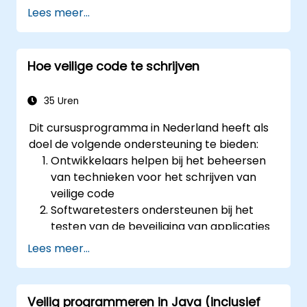
Diverse testtechnieken verkennen om
Lees meer...
het WSTG-raamwerk af te stemmen op
specifieke zakelijke behoeften.
Verschillende beveiligingstestmethoden
Hoe veilige code te schrijven
uitvoeren ter bescherming van
webapplicaties tegen risico’s en
aanvallen.
35 Uren
Een evaluatieverslag opstellen waarin de
Dit cursusprogramma in Nederland heeft als
resultaten van de beveiligingstests
doel de volgende ondersteuning te bieden:
worden gedocumenteerd.
Ontwikkelaars helpen bij het beheersen
van technieken voor het schrijven van
veilige code
Softwaretesters ondersteunen bij het
testen van de beveiliging van applicaties
voordat deze in productie gaan
Lees meer...
Softwarearchitecten helpen om zich
bewust te worden van de risico’s die
verbonden zijn aan applicaties
Veilig programmeren in Java (inclusief