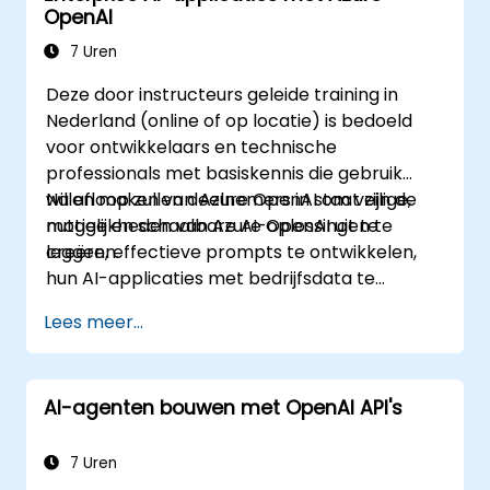
OpenAI
7 Uren
Deze door instructeurs geleide training in
Nederland (online of op locatie) is bedoeld
voor ontwikkelaars en technische
professionals met basiskennis die gebruik
willen maken van Azure OpenAI om veilige,
Na afloop zullen deelnemers in staat zijn de
nuttige en schaalbare AI-oplossingen te
mogelijkheden van Azure OpenAI uit te
creëren.
leggen, effectieve prompts te ontwikkelen,
hun AI-applicaties met bedrijfsdata te
verbinden en beveiligingsmaatregelen en
Lees meer...
verantwoord AI-gebruik te implementeren.
AI-agenten bouwen met OpenAI API's
7 Uren