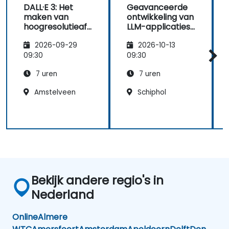
DALL·E 3: Het
Geavanceerde
maken van
ontwikkeling van
hoogresolutieaf
LLM-applicaties
beeldingen met
met OpenAI
2026-09-29
2026-10-13
behulp van AI
09:30
09:30
7 uren
7 uren
Amstelveen
Schiphol
Bekijk andere regio's in
Nederland
Online
Almere