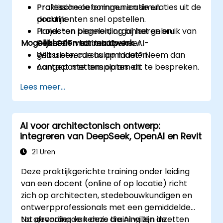
Professionele communicatie en
Praktische oefeningen en simulaties uit de
documenten snel opstellen.
praktijk.
Projecten plannen, organiseren en
Hands-on begeleiding bij het gebruik van
Mogelijkheden tot maatwerk
beheren met behulp van AI-
ChatGPT voor taakbeheer.
geassisteerde hulpmiddelen.
Wilt u een cursus op maat? Neem dan
Aangepaste templates en
contact met ons op om dit te bespreken.
werkprocessen maken voor
Lees meer...
routineacties.
AI voor architectonisch ontwerp:
integreren van DeepSeek, OpenAI en Revit
21 Uren
Deze praktijkgerichte training onder leiding
van een docent (online of op locatie) richt
zich op architecten, stedebouwkundigen en
ontwerpprofessionals met een gemiddelde
tot gevorderde kennis die AI willen inzetten
Na afronding van deze training zijn de