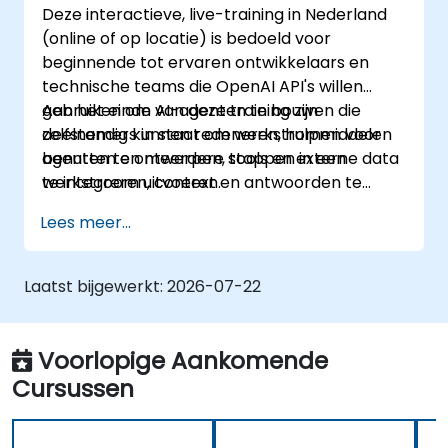
Deze interactieve, live-training in Nederland
(online of op locatie) is bedoeld voor
beginnende tot ervaren ontwikkelaars en
technische teams die OpenAI API's willen
gebruiken om AI-agenten te bouwen die
Aan het einde van deze training zijn
zelfstandig kunnen redeneren, hulpmiddelen
deelnemers in staat om werkstromen voor
benutten en meerdere stappen in een
agenten te ontwerpen, tools en externe data
werkstroom uitvoeren.
te integreren, context en antwoorden te
beheren en AI-agenten te testen binnen
Lees meer...
zakelijke scenario’s.
Laatst bijgewerkt:
2026-07-22
Voorlopige Aankomende
Cursussen