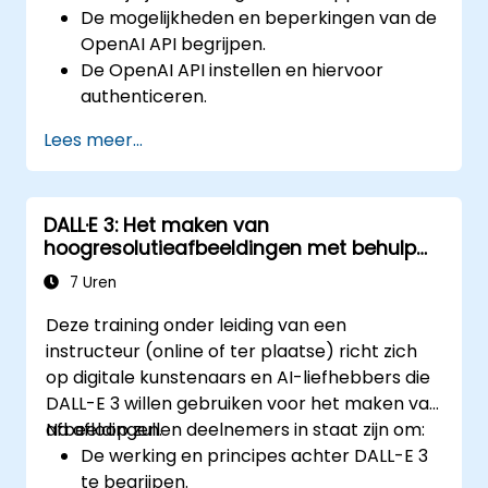
De mogelijkheden en beperkingen van de
OpenAI API begrijpen.
De OpenAI API instellen en hiervoor
authenticeren.
Taalmodellen van OpenAI integreren in
Lees meer...
eigen applicaties.
De API gebruiken voor taken zoals
tekstgeneratie, -aanvulling en -
DALL·E 3: Het maken van
classificatie.
hoogresolutieafbeeldingen met behulp
Modeloutputen optimaliseren en fine-
van AI
tunen voor specifieke toepassingen.
7 Uren
Best practices hanteren bij het
Deze training onder leiding van een
ontwikkelen van AI-applicaties.
instructeur (online of ter plaatse) richt zich
op digitale kunstenaars en AI-liefhebbers die
DALL-E 3 willen gebruiken voor het maken van
afbeeldingen.
Na afloop zullen deelnemers in staat zijn om:
De werking en principes achter DALL-E 3
te begrijpen.