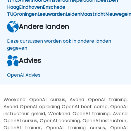
WTC
Amersfoort
Amsterdam
Apeldoorn
Delft
Den
Haag
Eindhoven
Enschede
TU
Groningen
Leeuwarden
Leiden
Maastricht
Nieuwegei
Andere landen
Deze cursussen worden ook in andere landen
gegeven
Advies
OpenAI Advies
Weekend OpenAI cursus, Avond OpenAI training,
Avond OpenAI opleiding OpenAI boot camp, OpenAI
instructeur geleid, Weekend OpenAI training, Avond
OpenAI cursus, OpenAI coaching, OpenAI instructeur,
OpenAI trainer, OpenAI training cursus, OpenAI