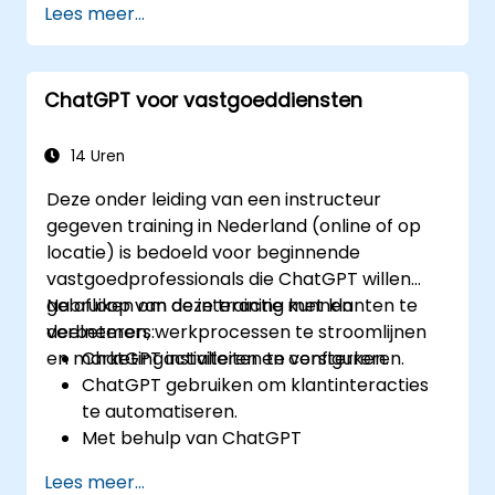
Lees meer...
retrieval en evaluatie toe te passen, en
oplossingen gereed te maken voor
productiegebruik.
ChatGPT voor vastgoeddiensten
14 Uren
Deze onder leiding van een instructeur
gegeven training in Nederland (online of op
locatie) is bedoeld voor beginnende
vastgoedprofessionals die ChatGPT willen
gebruiken om de interactie met klanten te
Na afloop van deze training kunnen
verbeteren, werkprocessen te stroomlijnen
deelnemers:
en marketingactiviteiten te versterken.
ChatGPT installeren en configureren.
ChatGPT gebruiken om klantinteracties
te automatiseren.
Met behulp van ChatGPT
marketinginhoud genereren.
Lees meer...
ChatGPT integreren met bestaande