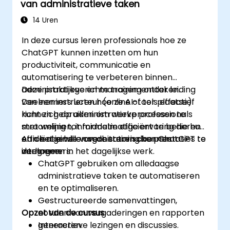
van administratieve taken
14 Uren
In deze cursus leren professionals hoe ze
ChatGPT kunnen inzetten om hun
productiviteit, communicatie en
automatisering te verbeteren binnen
administratieve en managementtaken.
Deze praktijkgerichte training onder leiding
Deelnemers leren hoe ze AI-tools effectief
van een instructeur (online of ter plaatse)
kunnen gebruiken om werkprocessen te
richt zich op administratieve professionals
stroomlijnen, informatie efficiënt te beheren
met weinig tot middelmatige ervaring die hun
en de algehele organisatorische prestaties te
efficiëntie willen verbeteren door ChatGPT te
Aan het einde van de training kunnen
verhogen.
integreren in het dagelijkse werk.
deelnemers:
ChatGPT gebruiken om alledaagse
administratieve taken te automatiseren
en te optimaliseren.
Gestructureerde samenvattingen,
Opzet van de cursus
notulen van vergaderingen en rapporten
genereren.
Interactieve lezingen en discussies.