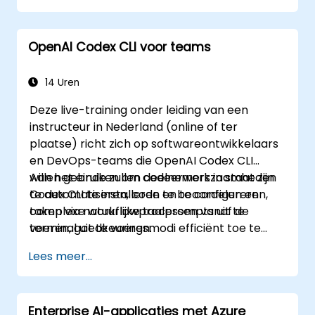
vastgoedbeheertools.
OpenAI Codex CLI voor teams
14 Uren
Deze live-training onder leiding van een
instructeur in Nederland (online of ter
plaatse) richt zich op softwareontwikkelaars
en DevOps-teams die OpenAI Codex CLI
willen gebruiken om codeerwerkzaamheden
Aan het einde zullen deelnemers in staat zijn
te automatiseren, code te beoordelen en
Codex CLI te installeren en te configureren,
complexe workflowprocessen vanaf de
taken via natuurlijke taalprompts uit te
terminal uit te voeren.
voeren, goedkeuringsmodi efficiënt toe te
passen en het hulpmiddel te integreren met
Lees meer...
Git en CI-pijplijnen.
Enterprise AI-applicaties met Azure