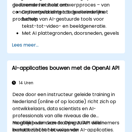
gedurende het hele ontwerpproces – van
deelnemers in staat om:
conceptontwikkeling tot de uiteindelijke
Ontwerpvarianten te genereren met
producten.
behulp van AI-gestuurde tools voor
tekst-tot-video- en beeldgeneratie.
Met AI plattegronden, doorsneden, gevels
en materiaalkeuzes te maken.
Lees meer...
Voldoen aan wettelijke eisen door gebruik
te maken van AI-gebaseerde
ontwerpspecificaties.
AI-applicaties bouwen met de OpenAI API
AI-werkstromen te integreren in Revit en
andere renderingtools.
14 Uren
Deze door een instructeur geleide training in
Nederland (online of op locatie) richt zich op
ontwikkelaars, data scientists en AI-
professionals van alle niveaus die de
mogelijkheden van de OpenAI API willen
Na afloop van deze training zullen deelnemers
benutten bij het bouwen van AI-applicaties.
in staat zijn tot het volgende: