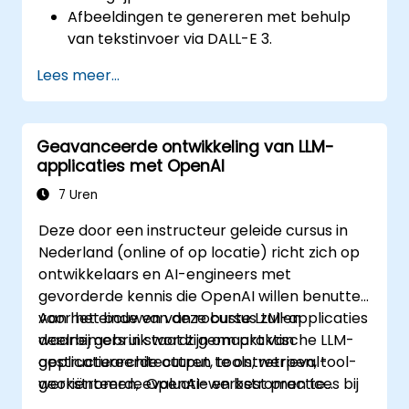
Afbeeldingen te genereren met behulp
van tekstinvoer via DALL-E 3.
Het model verder af te stemmen op een
Lees meer...
eigen databestand.
Geavanceerde ontwikkeling van LLM-
applicaties met OpenAI
7 Uren
Deze door een instructeur geleide cursus in
Nederland (online of op locatie) richt zich op
ontwikkelaars en AI-engineers met
gevorderde kennis die OpenAI willen benutten
voor het bouwen van robuste LLM-applicaties
Aan het einde van deze cursus zullen
waarbij gebruik wordt gemaakt van
deelnemers in staat zijn om praktische LLM-
gestructureerde output, tools, retrieval-
applicatiearchitecturen te ontwerpen, tool-
werkstromen, evaluatie en best practices bij
georiënteerde OpenAI-werkstromen te
implementatie.
ontwikkelen, kwaliteit te verbeteren door