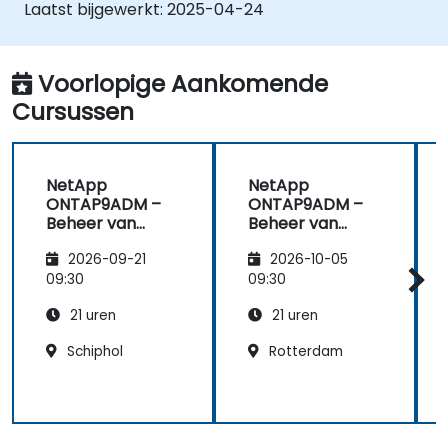
replicatie.
Laatst bijgewerkt:
2025-04-24
SnapVault en andere ONTAP-functies toe
te passen in backup- en
archiveringsstrategieën.
Voorlopige Aankomende
Cursussen
NetApp
NetApp
ONTAP9ADM –
ONTAP9ADM –
Beheer van
Beheer van
ONTAP-clusters
ONTAP-clusters
2026-09-21
2026-10-05
09:30
09:30
21 uren
21 uren
Schiphol
Rotterdam