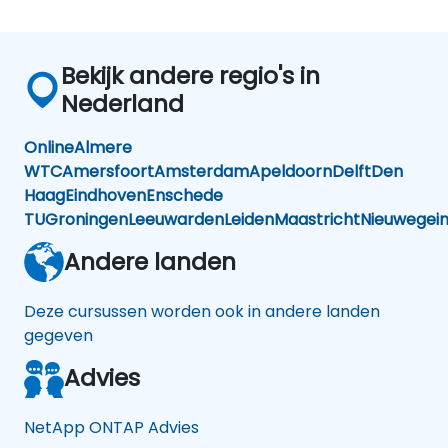
Bekijk andere regio's in
Nederland
Online
Almere
WTC
Amersfoort
Amsterdam
Apeldoorn
Delft
Den
Haag
Eindhoven
Enschede
TU
Groningen
Leeuwarden
Leiden
Maastricht
Nieuwegei
Andere landen
Deze cursussen worden ook in andere landen
gegeven
Advies
NetApp ONTAP Advies