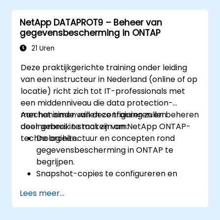
ONTAP-clusteromgevingen te monitoren
NetApp DATAPROT9 – Beheer van
en te troubleshooten.
gegevensbescherming in ONTAP
21 Uren
Deze praktijkgerichte training onder leiding
van een instructeur in Nederland (online of op
locatie) richt zich tot IT-professionals met
een middenniveau die data protection-
mechanismen willen configureren en beheren
Aan het einde van deze training zullen
door gebruik te maken van NetApp ONTAP-
deelnemers in staat zijn om:
technologieën.
De architectuur en concepten rond
gegevensbescherming in ONTAP te
begrijpen.
Snapshot-copies te configureren en
beheren voor snelle dataherstel.
Lees meer...
SnapMirror te implementeren en te
monitoren ten behoeve van data-