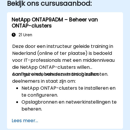
Bekijk ons cursusaanbod:
NetApp ONTAP9ADM – Beheer van
ONTAP-clusters
21 Uren
Deze door een instructeur geleide training in
Nederland (online of ter plaatse) is bedoeld
voor IT-professionals met een middenniveau
die NetApp ONTAP-clusters willen
configureren, beheren en troubleshooten.
Aan het einde van deze training zullen
deelnemers in staat zijn om:
NetApp ONTAP-clusters te installeren en
te configureren.
Opslagbronnen en netwerkinstellingen te
beheren.
Beveiligings- en
Lees meer...
toegangsbeheerbeleidsregels te
implementeren.