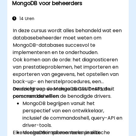
MongoDB voor beheerders
Interactieve gebruikersinterfaces
ontwerpen met React.
Applicaties (front end en back end)
14 Uren
ontwikkelen, testen en implementeren
In deze cursus wordt alles behandeld wat een
door middel van de FARM-stack.
databasebeheerder moet weten om
MongoDB-databases succesvol te
implementeren en te onderhouden.
Ook komen aan de orde: het diagnosticeren
van prestatieproblemen, het importeren en
exporteren van gegevens, het opstellen van
back-up- en herstelprocedures, een
overzicht van de MongoDB CRUD-API, de
De doelgroep voor deze cursus bestaat uit
commandoshell en de benodigde drivers.
personen die willen:
MongoDB begrijpen vanuit het
perspectief van een ontwikkelaar,
inclusief de commandoshell, query-API en
driver-tools.
Elke deelnemer zal een reeks praktische
MongoDB implementeren in elke