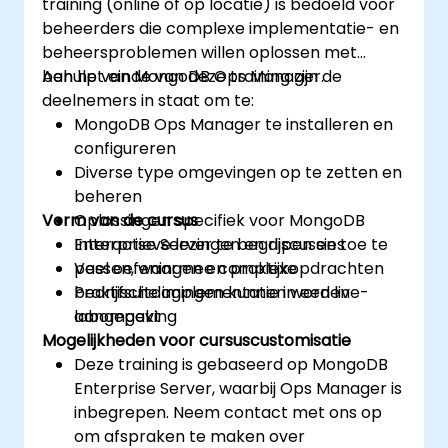
training (online of op locatie) is bedoeld voor
back-upstrategieën en effectieve monitoring
beheerders die complexe implementatie- en
voor productieomgevingen.
beheersproblemen willen oplossen met
behulp van MongoDB Ops Manager.
Aan het einde van deze training zijn de
deelnemers in staat om te:
MongoDB Ops Manager te installeren en
configureren
Diverse type omgevingen op te zetten en
beheren
Vorm van de cursus
Oplossingen specifiek voor MongoDB
Enterprise Server te begrijpen en toe te
Interactieve lezingen en discussies
passen, waarmee complexe
Veel oefeningen en praktijkopdrachten
bedrijfsuitdagingen kunnen worden
Praktische implementatie in een live-
aangepakt
labomgeving
Mogelijkheden voor cursuscustomisatie
Deze training is gebaseerd op MongoDB
Enterprise Server, waarbij Ops Manager is
inbegrepen. Neem contact met ons op
om afspraken te maken over