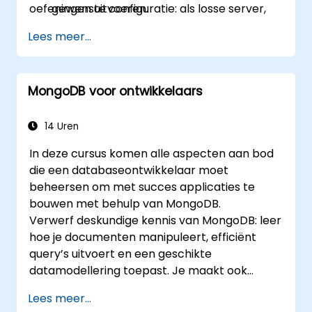
oefeningen uitvoeren.
gewenste configuratie: als losse server,
met master-slave-replicatie, als replica
Lees meer...
set of als sharded cluster.
Toepassingen evalueren en geschikte
hardware kiezen.
MongoDB voor ontwikkelaars
MongoDB-instanties monitoren en deze
integreren met
standaardmonitoringsoftware zoals
14 Uren
Munin en Nagios.
In deze cursus komen alle aspecten aan bod
Back-upstrategieën plannen en grote
die een databaseontwikkelaar moet
hoeveelheden gegevens
beheersen om met succes applicaties te
importeren/exporteren.
bouwen met behulp van MongoDB.
De meest voorkomende problemen en
Verwerf deskundige kennis van MongoDB: leer
foutscenario's voor ontwikkelaars
hoe je documenten manipuleert, efficiënt
oplossen.
query’s uitvoert en een geschikte
datamodellering toepast. Je maakt ook
kennis met aggregatiepijplijnen,
Lees meer...
indexeringstechnieken en schema-ontwerp