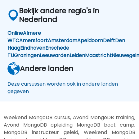
Bekijk andere regio's in
Nederland
Online
Almere
WTC
Amersfoort
Amsterdam
Apeldoorn
Delft
Den
Haag
Eindhoven
Enschede
TU
Groningen
Leeuwarden
Leiden
Maastricht
Nieuwegei
Andere landen
Deze cursussen worden ook in andere landen
gegeven
Weekend MongoDB cursus, Avond MongoDB training,
Avond MongoDB opleiding MongoDB boot camp,
MongoDB instructeur geleid, Weekend MongoDB