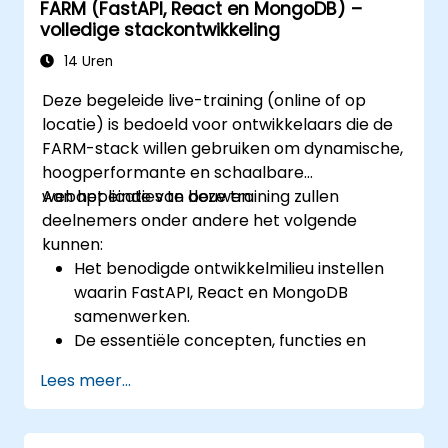
FARM (FastAPI, React en MongoDB) –
volledige stackontwikkeling
14 Uren
Deze begeleide live-training (online of op
locatie) is bedoeld voor ontwikkelaars die de
FARM-stack willen gebruiken om dynamische,
hoogperformante en schaalbare
webapplicaties te bouwen.
Aan het einde van deze training zullen
deelnemers onder andere het volgende
kunnen:
Het benodigde ontwikkelmilieu instellen
waarin FastAPI, React en MongoDB
samenwerken.
De essentiële concepten, functies en
voordelen van de FARM-stack
Lees meer...
doorgronden.
REST API's ontwikkelen met behulp van
FastAPI.