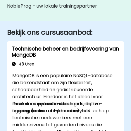
NobleProg – uw lokale trainingspartner
Bekijk ons cursusaanbod:
Technische beheer en bedrijfsvoering van
MongoDB
48 Uren
MongoDB is een populaire NoSQL-database
die bekendstaat om zijn flexibiliteit,
schaalbaarheid en gedistribueerde
architectuur. Hierdoor is het ideaal voor
moderne applicatie-backends, data-
Deze door een instructeur geleide, live-
aggregatie en real-time analytics.
training (online of op locatie) richt zich op
technische medewerkers met een
middenniveau tot gevorderd niveau die