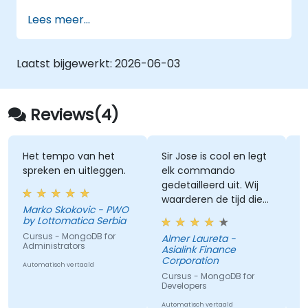
licentievereisten.
Lees meer...
Wilt u een cursus die specifiek aan uw
behoeften voldoet? Neem dan contact
met ons op om dit te bespreken.
Laatst bijgewerkt:
2026-06-03
Reviews(4)
Het tempo van het
Sir Jose is cool en legt
K
spreken en uitleggen.
elk commando
u
gedetailleerd uit. Wij
v
waarderen de tijd die
v
Marko Skokovic - PWO
hij neemt om zijn
a
by Lottomatica Serbia
kennis met ons te
w
Cursus - MongoDB for
Almer Laureta -
delen, en het toont
o
Administrators
Asialink Finance
C
echt aan dat hij een
e
Corporation
A
Automatisch vertaald
expert op dit gebied is.
g
Cursus - MongoDB for
Au
b
Developers
Automatisch vertaald