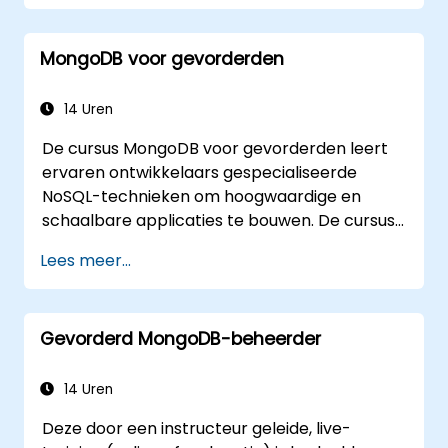
om schaalbare NoSQL-applicaties te
realiseren.
MongoDB voor gevorderden
14 Uren
De cursus MongoDB voor gevorderden leert
ervaren ontwikkelaars gespecialiseerde
NoSQL-technieken om hoogwaardige en
schaalbare applicaties te bouwen. De cursus
behandelt de kernprincipes van
Lees meer...
geavanceerde datamanipulatie, optimalisatie
van CRUD-operaties, de werking van indexen
en het opstellen van aggregatiepijplijnen. Ook
Gevorderd MongoDB-beheerder
komen praktische benaderingen aan bod
voor replicatie, sharding, prestatieanalyse en
bedrijfsmatige beveiliging. Deelnemers leren
14 Uren
hoe ze robuuste MongoDB-clusters kunnen
Deze door een instructeur geleide, live-
implementeren met geautomatiseerde