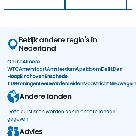
Bekijk andere regio's in
Nederland
Online
Almere
WTC
Amersfoort
Amsterdam
Apeldoorn
Delft
Den
Haag
Eindhoven
Enschede
TU
Groningen
Leeuwarden
Leiden
Maastricht
Nieuwegei
Andere landen
Deze cursussen worden ook in andere landen
gegeven
Advies