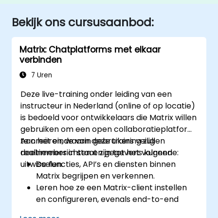
Bekijk ons cursusaanbod:
Matrix: Chatplatforms met elkaar
verbinden
7 Uren
Deze live-training onder leiding van een
instructeur in Nederland (online of op locatie)
is bedoeld voor ontwikkelaars die Matrix willen
gebruiken om een open collaboratieplatform
te creëren, waarin gebruikers veilig
Aan het einde van deze training zullen
realtimeberichten en gegevens kunnen
deelnemers in staat zijn tot het volgende:
uitwisselen.
De functies, API’s en diensten binnen
Matrix begrijpen en verkennen.
Leren hoe ze een Matrix-client instellen
en configureren, evenals end-to-end
encryptie implementeren.