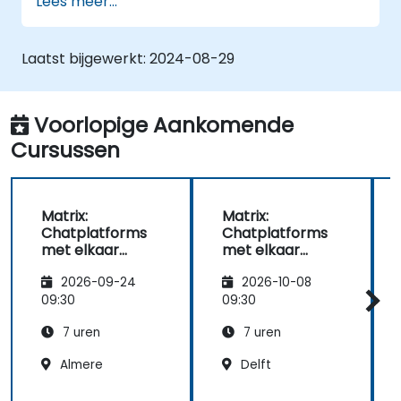
Lees meer...
Een homeserver met Synapse opzetten
of gratis gebruikmaken van een Matrix-
server via Oracle Cloud.
Laatst bijgewerkt:
2024-08-29
Verbinding maken met bestaande
communicatieplatforms zoals WhatsApp,
IRC en Slack.
Voorlopige Aankomende
Cursussen
Matrix:
Matrix:
Chatplatforms
Chatplatforms
met elkaar
met elkaar
verbinden
verbinden
2026-09-24
2026-10-08
09:30
09:30
7 uren
7 uren
Almere
Delft