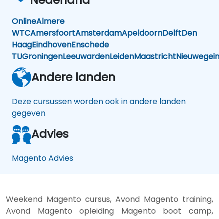
Online
Almere
WTC
Amersfoort
Amsterdam
Apeldoorn
Delft
Den
Haag
Eindhoven
Enschede
TU
Groningen
Leeuwarden
Leiden
Maastricht
Nieuwegei
Andere landen
Deze cursussen worden ook in andere landen
gegeven
Advies
Magento Advies
Weekend Magento cursus, Avond Magento training,
Avond Magento opleiding Magento boot camp,