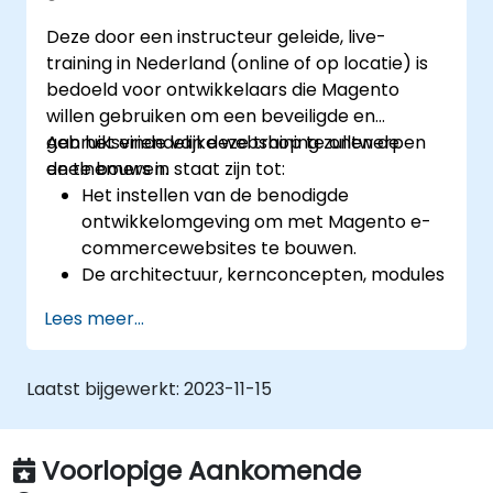
Deze door een instructeur geleide, live-
training in Nederland (online of op locatie) is
bedoeld voor ontwikkelaars die Magento
willen gebruiken om een beveiligde en
gebruiksvriendelijke webshop te ontwerpen
Aan het einde van deze training zullen de
en te bouwen.
deelnemers in staat zijn tot:
Het instellen van de benodigde
ontwikkelomgeving om met Magento e-
commercewebsites te bouwen.
De architectuur, kernconcepten, modules
en bestandsstructuur in Magento
Lees meer...
begrijpen.
Een functionele en robuuste online winkel
ontwikkelen door Magento-onderdelen
Laatst bijgewerkt:
2023-11-15
en -modules aan te passen.
Beveiligingsmaatregelen in Magento
implementeren om kwetsbaarheden en
Voorlopige Aankomende
mogelijke cyberaanvallen te