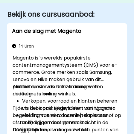
Bekijk ons cursusaanbod:
Aan de slag met Magento
14 Uren
Magento is 's werelds populairste
contentmanagementysteem (CMS) voor e-
commerce. Grote merken zoals Samsung,
Lenovo en Nike maken gebruik van dit
platform, evenals talloze kleinere en
Aan het einde van deze training weten
middelgrote online winkels.
deelnemers hoe zij:
Verkopen, voorraad en klanten beheren
Tijdens deze praktijkgerichte training onder
via het back-endsysteem van Magento
begeleiding van een docent (ter plaatse of op
Het front-end zo instellen dat er een
afstand) krijgen deelnemers inzicht in de
volledig op maat gemaakte
mogelijkheden, sterke en zwakke punten van
Doelgroep
gebruikerservaring ontstaat