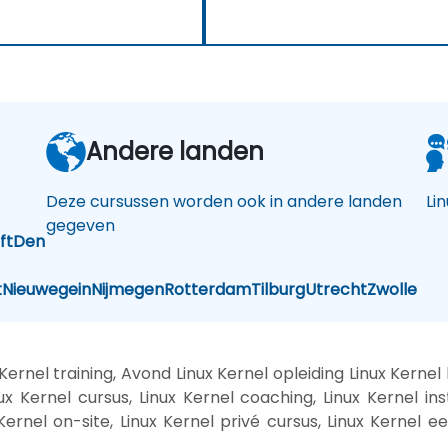
Andere landen
Deze cursussen worden ook in andere landen
Li
gegeven
ft
Den
t
Nieuwegein
Nijmegen
Rotterdam
Tilburg
Utrecht
Zwolle
ernel training, Avond Linux Kernel opleiding Linux Kernel 
 Kernel cursus, Linux Kernel coaching, Linux Kernel inst
 Kernel on-site, Linux Kernel privé cursus, Linux Kernel e