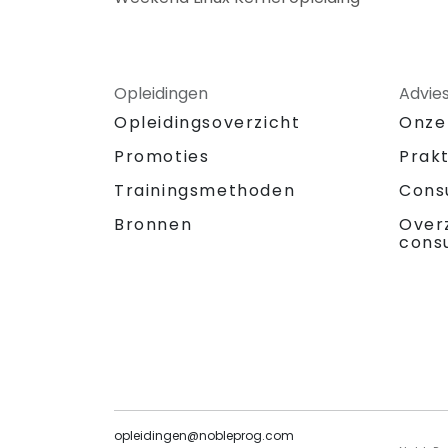
Opleidingen
Advie
Opleidingsoverzicht
Onze
Promoties
Prak
Trainingsmethoden
Cons
Bronnen
Over
cons
opleidingen@nobleprog.com