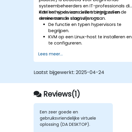
systeembeheerders en IT-professionals di
KVM en hypervisors willen begrijpen en
Aan het einde van deze training zullen de
ermee aan de slag willen gaan.
deelnemers in staat zijn om:
De functie en typen hypervisors te
begrijpen.
KVM op een Linux-host te installeren en
te configureren.
Virtuele machines te creëren, beheren
Lees meer...
en eventuele problemen daarbij op te
lossen.
Virtueel netwerkverkeer en opslagpool
Laatst bijgewerkt:
2025-04-24
voor VM-omgevingen in te stellen.
Reviews(1)
Een zeer goede en
gebruiksvriendelijke virtuele
oplossing (DA DESKTOP).