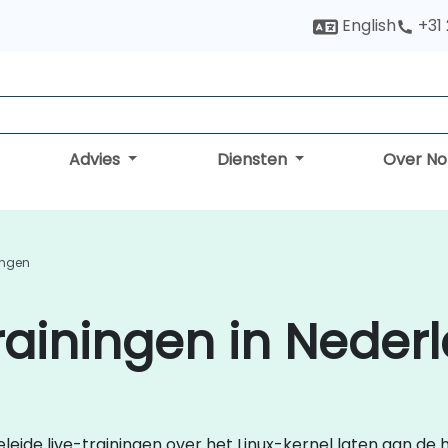
English
+31
Advies
Diensten
Over N
ingen
Trainingen in Neder
geleide live-trainingen over het Linux-kernel laten aan de