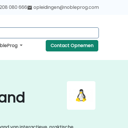
 208 080 666
opleidingen@nobleprog.com
obleProg
Contact Opnemen
land
 hand van interactieve, praktische