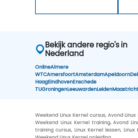
Bekijk andere regio's in
Nederland
Online
Almere
WTC
Amersfoort
Amsterdam
Apeldoorn
Del
Haag
Eindhoven
Enschede
TU
Groningen
Leeuwarden
Leiden
Maastrich
Weekend Linux Kernel cursus, Avond Linux K
Weekend Linux Kernel training, Avond Linux
training cursus, Linux Kernel lessen, Linux
Weekend Linux Kernel opleiding