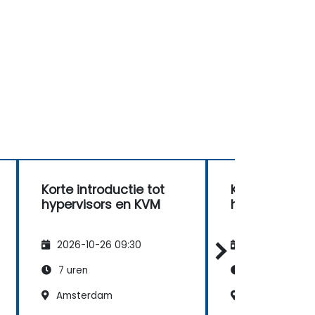
Korte introductie tot
Korte introduc
hypervisors en KVM
hypervisors 
2026-10-26 09:30
2026-11-09 09
7 uren
7 uren
Amsterdam
WTC Zuidas