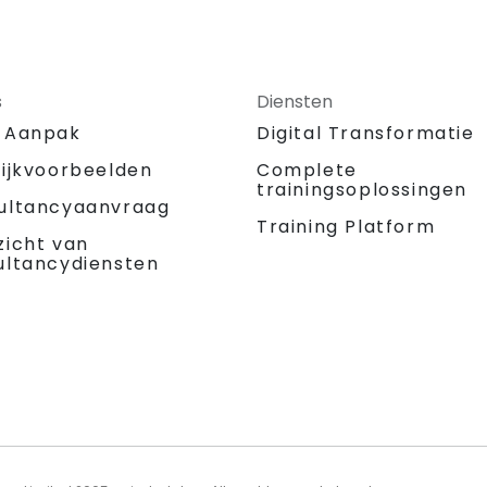
s
Diensten
 Aanpak
Digital Transformatie
tijkvoorbeelden
Complete
trainingsoplossingen
ultancyaanvraag
Training Platform
zicht van
ultancydiensten