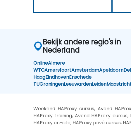
Bekijk andere regio's in
Nederland
Online
Almere
WTC
Amersfoort
Amsterdam
Apeldoorn
Del
Haag
Eindhoven
Enschede
TU
Groningen
Leeuwarden
Leiden
Maastrich
Weekend HAProxy cursus, Avond HAProxy
HAProxy training, Avond HAProxy cursus, 
HAProxy on-site, HAProxy privé cursus, HA