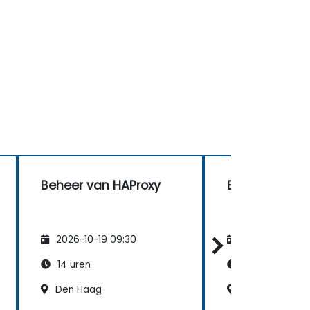
Beheer van HAProxy
Beheer van H
2026-10-19 09:30
2026-11-02 09
14 uren
14 uren
Den Haag
Nijmegen