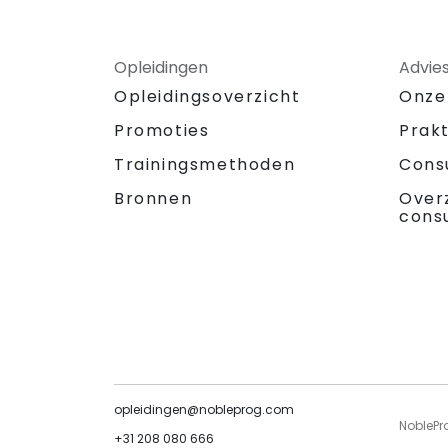
Opleidingen
Advie
Opleidingsoverzicht
Onze
Promoties
Prak
Trainingsmethoden
Cons
Bronnen
Over
cons
opleidingen@nobleprog.com
NoblePr
+31 208 080 666