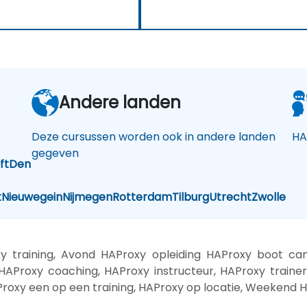
Andere landen
Deze cursussen worden ook in andere landen
HA
gegeven
ft
Den
t
Nieuwegein
Nijmegen
Rotterdam
Tilburg
Utrecht
Zwolle
 training, Avond HAProxy opleiding HAProxy boot cam
HAProxy coaching, HAProxy instructeur, HAProxy trainer,
Proxy een op een training, HAProxy op locatie, Weekend 