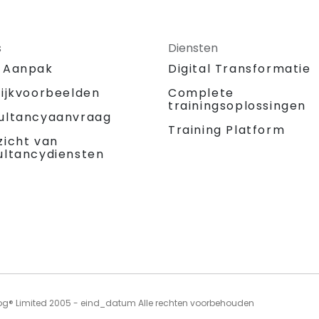
s
Diensten
 Aanpak
Digital Transformatie
tijkvoorbeelden
Complete
trainingsoplossingen
ultancyaanvraag
Training Platform
zicht van
ultancydiensten
og® Limited 2005 - eind_datum Alle rechten voorbehouden