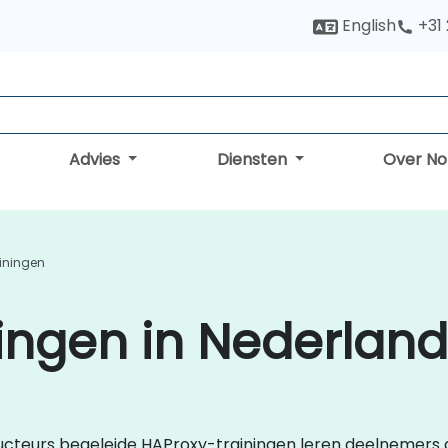
English
+31
Advies
Diensten
Over N
iningen
ingen in Nederland
structeurs begeleide HAProxy-trainingen leren deelnemers