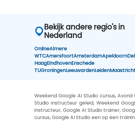
Bekijk andere regio's in
Nederland
Online
Almere
WTC
Amersfoort
Amsterdam
Apeldoorn
Del
Haag
Eindhoven
Enschede
TU
Groningen
Leeuwarden
Leiden
Maastrich
Weekend Google AI Studio cursus, Avond G
Studio instructeur geleid, Weekend Googl
instructeur, Google AI Studio trainer, Goog
cursus, Google AI Studio een op een traini