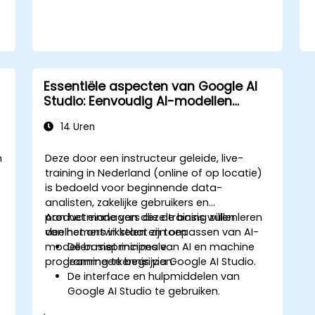
Essentiële aspecten van Google AI
Studio: Eenvoudig AI-modellen
ontwikkelen
14 Uren
n
Deze door een instructeur geleide, live-
training in Nederland (online of op locatie)
is bedoeld voor beginnende data-
analisten, zakelijke gebruikers en
productmanagers die de basis willen leren
Aan het einde van deze training zullen
van het ontwikkelen en toepassen van AI-
deelnemers in staat zijn om:
modellen met minimale
De basisprincipes van AI en machine
programmeerkennis via Google AI Studio.
learning te begrijpen.
De interface en hulpmiddelen van
Google AI Studio te gebruiken.
AI-modellen te maken met behulp van