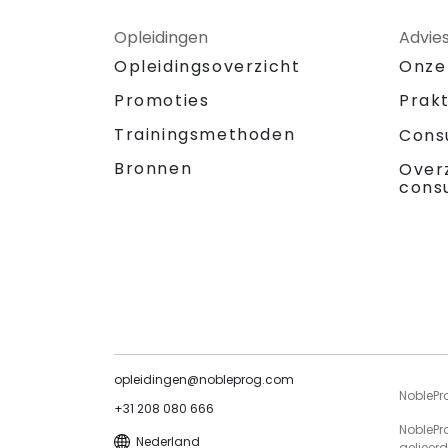
Opleidingen
Advie
Opleidingsoverzicht
Onze
Promoties
Prak
Trainingsmethoden
Cons
Bronnen
Over
cons
opleidingen@nobleprog.com
NoblePr
+31 208 080 666
NoblePr
Nederland
gelieerd