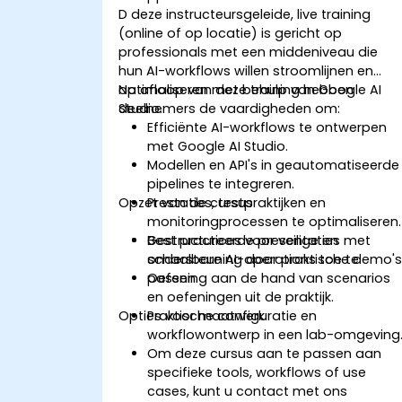
D deze instructeursgeleide, live training
(online of op locatie) is gericht op
professionals met een middeniveau die
hun AI-workflows willen stroomlijnen en
optimaliseren met behulp van Google AI
Na afloop van deze training hebben
Studio.
deelnemers de vaardigheden om:
Efficiënte AI-workflows te ontwerpen
met Google AI Studio.
Modellen en API's in geautomatiseerde
pipelines te integreren.
Opzet van de cursus
Prestaties, testpraktijken en
monitoringprocessen te optimaliseren.
Best practices voor veilige en
Gestructureerde presentaties met
schaalbare AI-operations toe te
ondersteuning door praktische demo's
passen.
Oefening aan de hand van scenarios
en oefeningen uit de praktijk.
Opties voor maatwerk
Praktische configuratie en
workflowontwerp in een lab-omgeving
Om deze cursus aan te passen aan
specifieke tools, workflows of use
cases, kunt u contact met ons