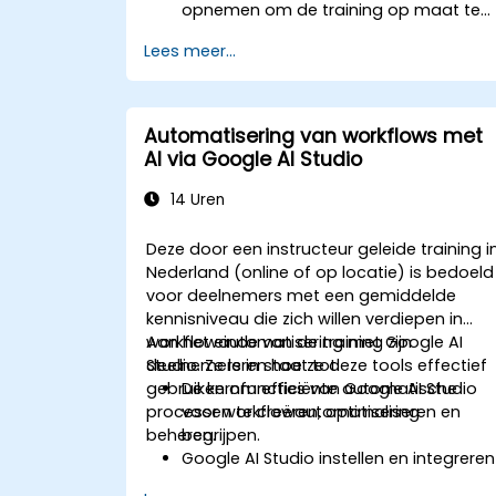
opnemen om de training op maat te
laten maken.
Lees meer...
Automatisering van workflows met
AI via Google AI Studio
14 Uren
Deze door een instructeur geleide training i
Nederland (online of op locatie) is bedoeld
voor deelnemers met een gemiddelde
kennisniveau die zich willen verdiepen in
workflowautomatisering met Google AI
Aan het einde van de training zijn
Studio. Ze leren hoe ze deze tools effectief
deelnemers in staat tot:
gebruiken om efficiënte automatische
De kernfuncties van Google AI Studio
processen te creëren, optimaliseren en
voor workflowautomatisering
beheren.
begrijpen.
Google AI Studio instellen en integreren
met andere tools.