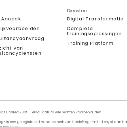
s
Diensten
 Aanpak
Digital Transformatie
tijkvoorbeelden
Complete
trainingsoplossingen
ultancyaanvraag
Training Platform
zicht van
ultancydiensten
og® Limited 2005 - eind_datum Alle rechten voorbehouden
og® is een geregistreerd handelsmerk van NobleProg Limited en/of aan h
e bedrijven