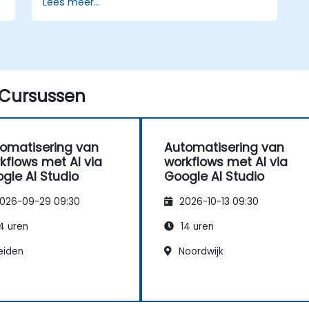
Lees meer...
vooraf gemaakte sjablonen en
datasets.
r
Modellen te trainen en evalueren via
eenvoudig te volgen procedures.
AI-modellen te implementeren voor
praktische toepassingen.
Cursussen
omatisering van
Automatisering van
kflows met AI via
workflows met AI via
gle AI Studio
Google AI Studio
026-09-29 09:30
2026-10-13 09:30
4 uren
14 uren
eiden
Noordwijk