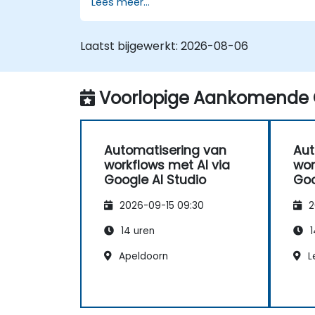
Lees meer...
AI-gestuurde workflows ontwerpen en
uitvoeren.
Voorwaardelijke logica toepassen voo
Laatst bijgewerkt:
2026-08-06
intelligentere automatisering.
Geautomatiseerde workflows
monitoren en verder optimaliseren om
Voorlopige Aankomende 
de efficiëntie te vergroten.
Automatisering van
Aut
workflows met AI via
wor
Google AI Studio
Goo
2026-09-15 09:30
2
14 uren
1
Apeldoorn
L