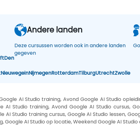
Andere landen
Deze cursussen worden ook in andere landen
Go
gegeven
ft
Den
t
Nieuwegein
Nijmegen
Rotterdam
Tilburg
Utrecht
Zwolle
oogle AI Studio training, Avond Google AI Studio opleid
e AI Studio training, Avond Google AI Studio cursus, Go
le AI Studio training cursus, Google AI Studio lessen, Goog
ng, Google AI Studio op locatie, Weekend Google AI Studio 