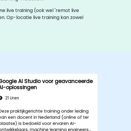
ine live training (ook wel 'remot live
n. Op-locatie live training kan zowel
Google AI Studio voor geavanceerde
AI-oplossingen
21 Uren
Deze praktijkgerichte training onder leiding
van een docent in Nederland (online of ter
plaatse) is bedoeld voor ervaren AI-
ontwikkelaars, machine learning engineers