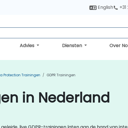
English
+31
Advies
Diensten
Over N
a Protection Trainingen
GDPR Trainingen
en in Nederland
rs geleide, live GDPR-trainingen laten aan de hand van int