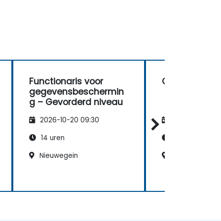
Functionaris voor
GDPR-worksh
gegevensbeschermin
g – Gevorderd niveau
2026-10-20 09:30
2026-11-03 09
14 uren
7 uren
Nieuwegein
Enschede