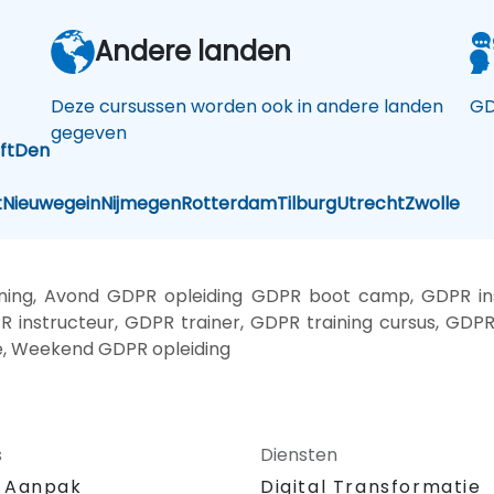
Andere landen
Deze cursussen worden ook in andere landen
GD
gegeven
ft
Den
t
Nieuwegein
Nijmegen
Rotterdam
Tilburg
Utrecht
Zwolle
ing, Avond GDPR opleiding GDPR boot camp, GDPR inst
instructeur, GDPR trainer, GDPR training cursus, GDPR 
ie, Weekend GDPR opleiding
s
Diensten
 Aanpak
Digital Transformatie