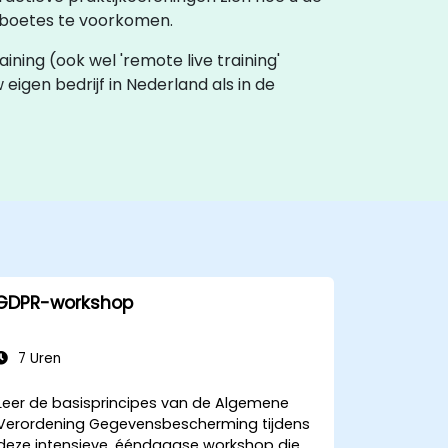
 boetes te voorkomen.
aining (ook wel 'remote live training'
w eigen bedrijf in Nederland als in de
GDPR-workshop
7 Uren
Leer de basisprincipes van de Algemene
Verordening Gegevensbescherming tijdens
deze intensieve, ééndaagse workshop die