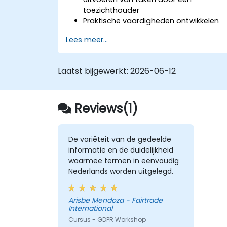
toezichthouder
Praktische vaardigheden ontwikkelen
op het gebied van auditing en
Lees meer...
risicobeoordeling
Kennis opdoen over nieuwe
regelgeving betreffende de verwerking
Laatst bijgewerkt:
2026-06-12
van persoonsgegevens
Reviews(1)
De variëteit van de gedeelde
informatie en de duidelijkheid
waarmee termen in eenvoudig
Nederlands worden uitgelegd.
Arisbe Mendoza - Fairtrade
International
Cursus - GDPR Workshop