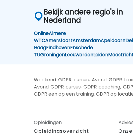
Bekijk andere regio's in
Nederland
Online
Almere
WTC
Amersfoort
Amsterdam
Apeldoorn
Del
Haag
Eindhoven
Enschede
TU
Groningen
Leeuwarden
Leiden
Maastrich
Weekend GDPR cursus, Avond GDPR train
Avond GDPR cursus, GDPR coaching, GDPR 
GDPR een op een training, GDPR op locat
Opleidingen
Advie
Opleidingsoverzicht
Onze