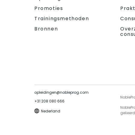
Promoties
Prak
Trainingsmethoden
Cons
Bronnen
Over
cons
opleidingen@nobleprog.com
NoblePr
+31 208 080 666
NoblePr
Nederland
gelieerd