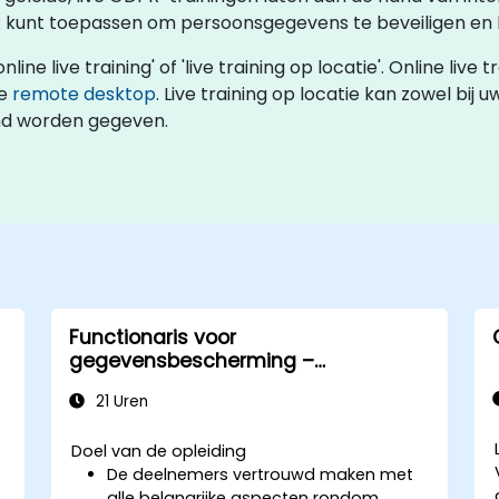
R kunt toepassen om persoonsgegevens te beveiligen en
 live training' of 'live training op locatie'. Online live tr
ve
remote desktop
. Live training op locatie kan zowel bij u
and worden gegeven.
Functionaris voor
gegevensbescherming –
basisniveau
21 Uren
Doel van de opleiding
De deelnemers vertrouwd maken met
alle belangrijke aspecten rondom