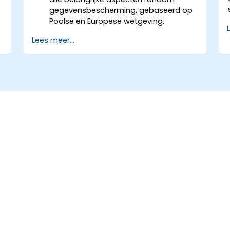
gegevensbescherming, gebaseerd op
Poolse en Europese wetgeving.
Praktische kennis overleveren
Lees meer...
betreffende de nieuwe regels voor
verwerking van persoonsgegevens.
De belangrijkste juridische risico’s
aanlichten die samenhangen met de
invoering van de AVG.
Praktische voorbereiding op het
zelfstandig uitvoeren van taken door
een functionaris voor
gegevensbescherming.