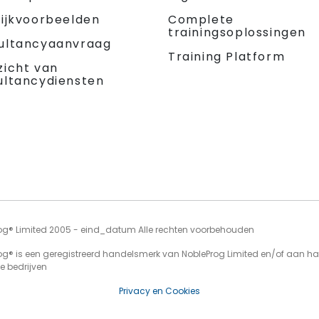
tijkvoorbeelden
Complete
trainingsoplossingen
ultancyaanvraag
Training Platform
zicht van
ultancydiensten
og® Limited 2005 - eind_datum Alle rechten voorbehouden
og® is een geregistreerd handelsmerk van NobleProg Limited en/of aan h
e bedrijven
Privacy en Cookies