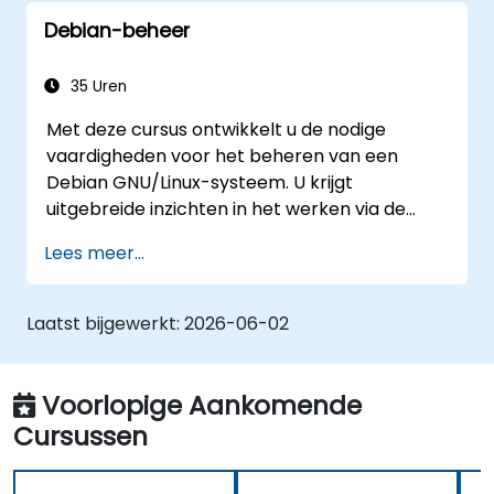
Debian-beheer
35 Uren
Met deze cursus ontwikkelt u de nodige
vaardigheden voor het beheren van een
Debian GNU/Linux-systeem. U krijgt
uitgebreide inzichten in het werken via de
console, het beheren van het
Lees meer...
bestandssysteem, navigeren door de shell en
gebruikmaken van
tekstverwerkingshulpmiddelen. Verder
Laatst bijgewerkt:
2026-06-02
behandelen we pakketbeheer met apt en
dpkg, systeeminitialisatie,
beveiligingsoptimalisaties en
Voorlopige Aankomende
gebruikersauthenticatie. Deze training bereidt
Cursussen
u voor op het volledig zelfstandig beheren
van Debian-infrastructuur – zowel in