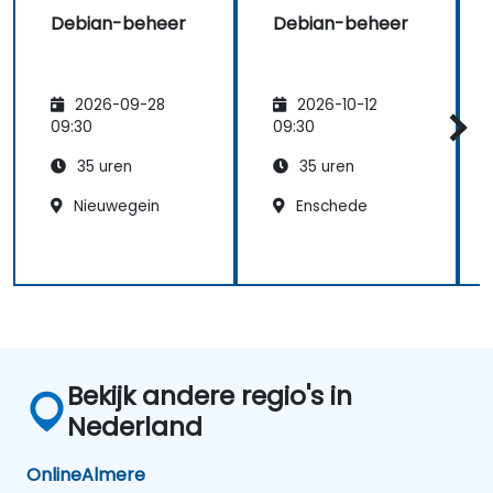
dagelijkse onderhoudswerkzaamheden,
Debian-beheer
Debian-beheer
probleemoplossing als veilige
systeemconfiguratie binnen diverse zakelijke
omgevingen.
2026-09-28
2026-10-12
09:30
09:30
35 uren
35 uren
Nieuwegein
Enschede
Bekijk andere regio's in
Nederland
Online
Almere