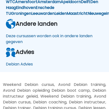
WTC
Amersfoort
Amsterdam
Apeldoorn
Delft
Den
Haag
Eindhoven
Enschede
TU
Groningen
Leeuwarden
Leiden
Maastricht
Nieuwegei
Andere landen
Deze cursussen worden ook in andere landen
gegeven
Advies
Debian Advies
Weekend Debian cursus, Avond Debian training,
Avond Debian opleiding Debian boot camp, Debian
instructeur geleid, Weekend Debian training, Avond
Debian cursus, Debian coaching, Debian instructeur,
Debian trainer, Debian training cursus, Debian lessen,