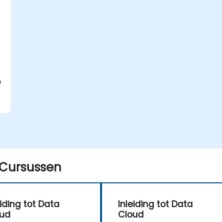
n
e
Cursussen
eiding tot Data
Inleiding tot Data
oud
Cloud