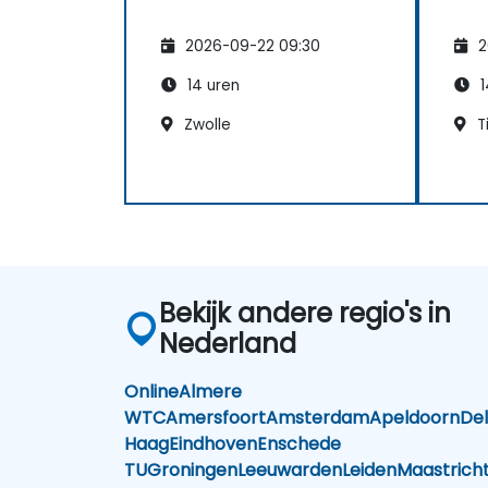
2026-09-22 09:30
2
14 uren
1
Zwolle
Ti
Bekijk andere regio's in
Nederland
Online
Almere
WTC
Amersfoort
Amsterdam
Apeldoorn
Del
Haag
Eindhoven
Enschede
TU
Groningen
Leeuwarden
Leiden
Maastrich