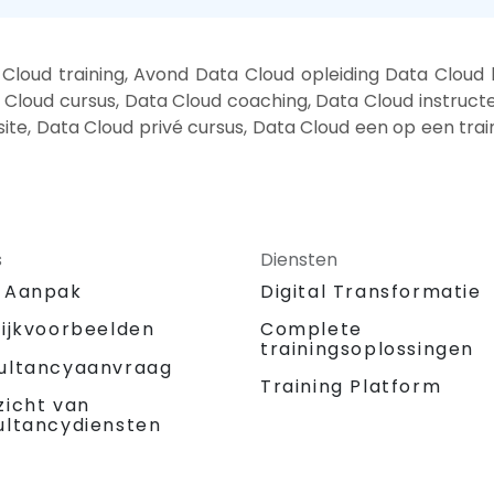
loud training, Avond Data Cloud opleiding Data Cloud b
loud cursus, Data Cloud coaching, Data Cloud instructeu
site, Data Cloud privé cursus, Data Cloud een op een tra
s
Diensten
 Aanpak
Digital Transformatie
tijkvoorbeelden
Complete
trainingsoplossingen
ultancyaanvraag
Training Platform
zicht van
ultancydiensten