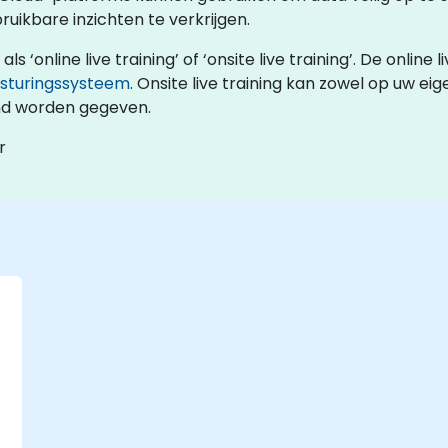
ikbare inzichten te verkrijgen.
 ‘online live training’ of ‘onsite live training’. De online l
esturingssysteem
. Onsite live training kan zowel op uw eig
and worden gegeven.
r