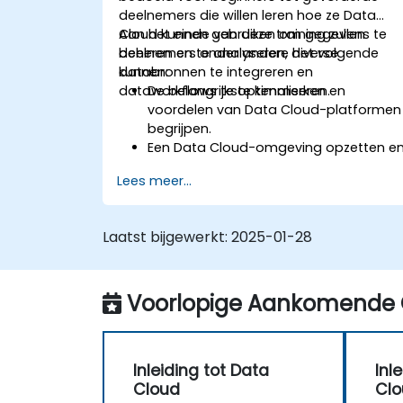
deelnemers die willen leren hoe ze Data
Cloud kunnen gebruiken om gegevens te
Aan het einde van deze training zullen
beheren en te analyseren, diverse
deelnemers onder andere het volgende
databronnen te integreren en
kunnen:
dataworkflows te optimaliseren.
De belangrijkste kenmerken en
voordelen van Data Cloud-platformen
begrijpen.
Een Data Cloud-omgeving opzetten e
configureren.
Lees meer...
Meerdere databronnen integreren in
één uniforme cloudomgeving.
Gegevens analyseren met ingebouwd
Laatst bijgewerkt:
2025-01-28
tools en bruikbare inzichten verkrijgen.
Best practices toepassen voor
dataveiligheid en compliance in de
Voorlopige Aankomende 
cloud.
Inleiding tot Data
Inl
Cloud
Cl