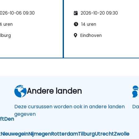
026-10-06 09:30
2026-10-20 09:30
4 uren
14 uren
lburg
Eindhoven
Andere landen
Deze cursussen worden ook in andere landen
Da
gegeven
ft
Den
t
Nieuwegein
Nijmegen
Rotterdam
Tilburg
Utrecht
Zwolle