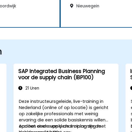
oordwijk
Nieuwegein
n
SAP Integrated Business Planning
voor de supply chain (IBP100)
21 Uren
Deze instructeursgeleide, live-training in
Nederland (online of op locatie) is gericht
op zakelijke professionals met weinig
ervaring die een solide basiskennis willen
opdoen over supply chain-planning met
Aan het einde van deze training zijn de