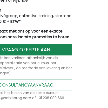
en) of Hybride.
g
rivégroep, online live training, startend
0 € + BTW*
act met ons op voor een exacte
 om onze laatste promoties te horen
VRAAG OFFERTE AAN
ijs kan variëren afhankelijk van de
specialisatie van het cursus, het
 niveau, de methode van levering en het
lingen)
CONSULTANCYAANVRAAG
bij het kiezen van de juiste cursus?
n@nobleprog.com of +31 208 080 666