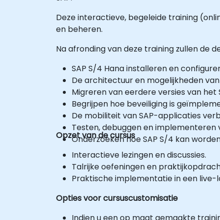
Deze interactieve, begeleide training (onli
en beheren.
Na afronding van deze training zullen de de
SAP S/4 Hana installeren en configurer
De architectuur en mogelijkheden van
Migreren van eerdere versies van het 
Begrijpen hoe beveiliging is geïmplem
De mobiliteit van SAP-applicaties ver
Testen, debuggen en implementeren v
Opzet van de cursus
Onderzoeken hoe SAP S/4 kan worden 
Interactieve lezingen en discussies.
Talrijke oefeningen en praktijkopdrac
Praktische implementatie in een live
Opties voor cursuscustomisatie
Indien u een op maat gemaakte traini