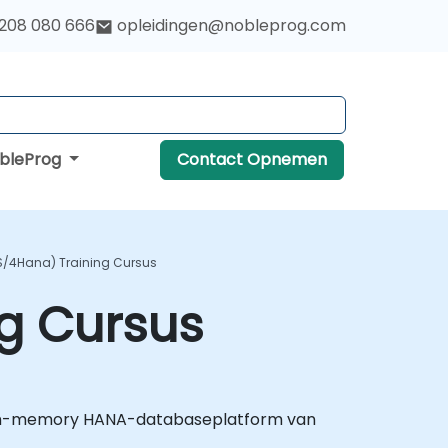
 208 080 666
opleidingen@nobleprog.com
obleProg
Contact Opnemen
S/4Hana) Training Cursus
g Cursus
et in-memory HANA-databaseplatform van