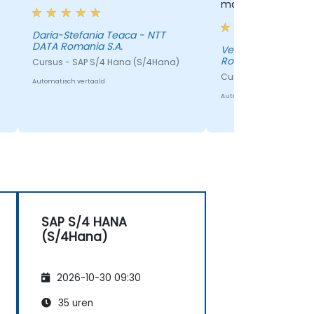
materialen en oef
Daria-Stefania Teaca - NTT
DATA Romania S.A.
Vestale Magda - N
Romania S.A.
Cursus - SAP S/4 Hana (S/4Hana)
Cursus - SAP S/4 Ha
Automatisch vertaald
Automatisch vertaald
SAP S/4 HANA
(S/4Hana)
2026-10-30 09:30
35 uren