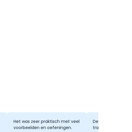
Het was zeer praktisch met veel
De logische struct
voorbeelden en oefeningen.
training, de goed 