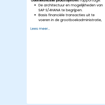
aan financiële processen en rapportage.
deelnemers in staat zijn om:
De architectuur en mogelijkheden van
SAP S/4HANA te begrijpen.
Basis financiële transacties uit te
voeren in de grootboekadministratie,
crediteuren- en
Lees meer...
debiteurenadministratie.
Te werken met kostencentra,
winstcentra en interne orders.
De geïntegreerde financiële
planningsprocessen in SAP S/4HANA te
begrijpen.
Basis taken binnen de financiën uit te
voeren, waaronder afsluiten,
rapporteren en analyseren in SAP
S/4HANA.