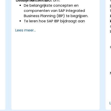
behulp van SAP IBP.
deelnemers in staat om:
De belangrijkste concepten en
componenten van SAP Integrated
Business Planning (IBP) te begrijpen.
Te leren hoe SAP IBP bijdraagt aan
geïntegreerde planningprocessen
Lees meer...
binnen de supply chain.
Het gebruik van verschillende modules
in SAP IBP en hun functionaliteiten te
verkennen.
Praktische ervaring op te doen met het
gebruikersinterface en de tools van
SAP IBP.