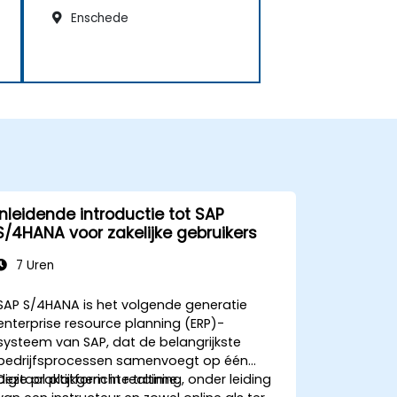
Enschede
Inleidende introductie tot SAP
S/4HANA voor zakelijke gebruikers
7 Uren
SAP S/4HANA is het volgende generatie
enterprise resource planning (ERP)-
systeem van SAP, dat de belangrijkste
bedrijfsprocessen samenvoegt op één
digitaal platform in realtime.
Deze praktijkgerichte training, onder leiding