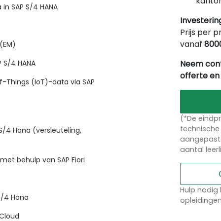
kantor
 in SAP S/4 HANA
Investerin
Prijs per p
vanaf
800
 (EM)
Neem cont
P S/4 HANA
offerte en
f-Things (IoT)-data via SAP
(*De eindpr
technische 
S/4 Hana (versleuteling,
aangepaste
aantal leer
 met behulp van SAP Fiori
Hulp nodig 
S/4 Hana
opleidinge
 Cloud