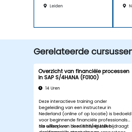
Leiden
N
Gerelateerde cursusse
Overzicht van financiële processen
in SAP S/4HANA (F0100)
14 Uren
Deze interactieve training onder
begeleiding van een instructeur in
Nederland (online of op locatie) is bedoeld
voor beginnende financiële professionals
die willen leren hoe SAP S/4HANA bijdraagt
Na afloop van deze training zullen