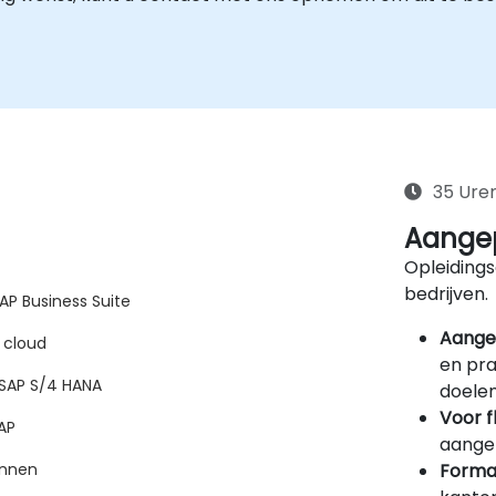
35 Ure
Aangep
Opleidings
bedrijven.
AP Business Suite
Aange
 cloud
en pra
 SAP S/4 HANA
doelen
Voor f
AP
aangep
Forma
onnen