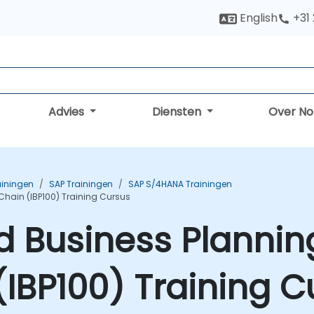
English
+31
Advies
Diensten
Over N
ainingen
SAP Trainingen
SAP S/4HANA Trainingen
Chain (IBP100) Training Cursus
d Business Plannin
(IBP100) Training C