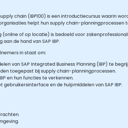
upply chain (IBP100) is een introductiecursus waarin wor
e organisaties helpt hun supply chain-planningprocessen 
g (online of op locatie) is bedoeld voor zakenprofessiona
ng aan de hand van SAP IBP.
elnemers in staat om:
len van SAP Integrated Business Planning (IBP) te begrij
rden toegepast bij supply chain-planningprocessen.
BP en hun functies te verkennen.
t gebruikersinterface en de hulpmiddelen van SAP IBP.
drachten.
mgeving.