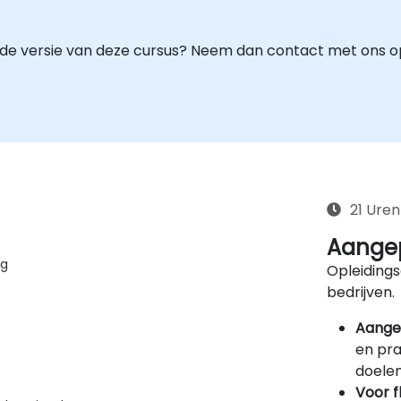
mde versie van deze cursus? Neem dan contact met ons o
21 Uren
Aangep
ng
Opleidings
bedrijven.
Aange
en pra
doelen
Voor f