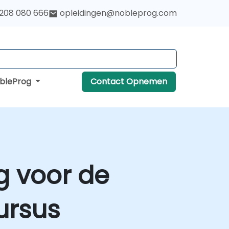
 208 080 666
opleidingen@nobleprog.com
obleProg
Contact Opnemen
g voor de
ursus