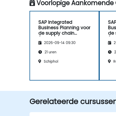
Voorlopige Aankomende 
SAP Integrated
SAP
Business Planning voor
Bus
de supply chain
de 
(IBP100)
(IB
2026-09-14 09:30
2
21 uren
2
Schiphol
R
Gerelateerde cursusse