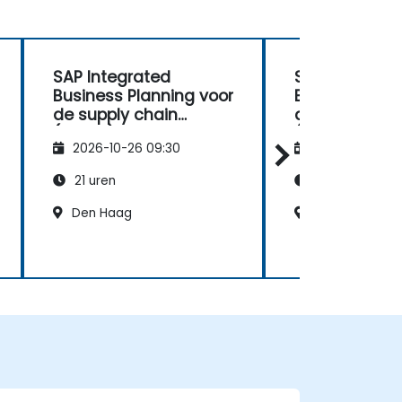
SAP Integrated
SAP Integrat
Business Planning voor
Business Plan
de supply chain
de supply ch
(IBP100)
(IBP100)
2026-10-26 09:30
2026-11-09 09
21 uren
21 uren
Den Haag
Nijmegen