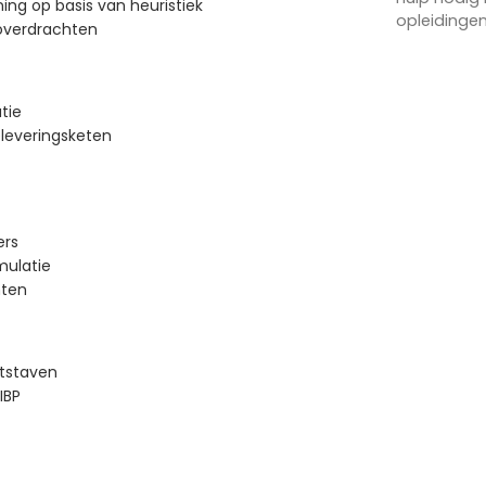
ing op basis van heuristiek
opleidinge
overdrachten
tie
leveringsketen
ers
mulatie
nten
atstaven
IBP