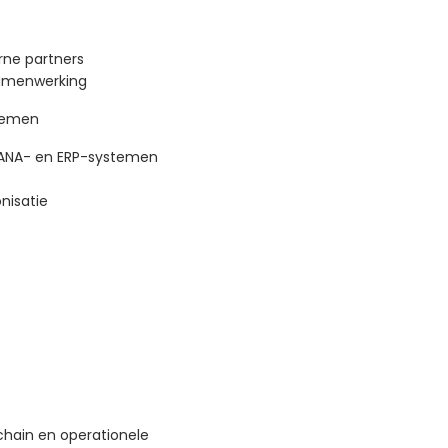
ne partners
amenwerking
stemen
HANA- en ERP-systemen
nisatie
chain en operationele