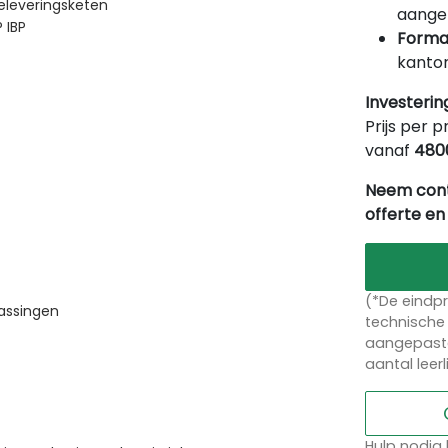
eleveringsketen
aangep
 IBP
Forma
kantor
Investerin
Prijs per p
vanaf
480
Neem cont
offerte en
(*De eindpr
assingen
technische 
aangepaste
aantal leer
Hulp nodig 