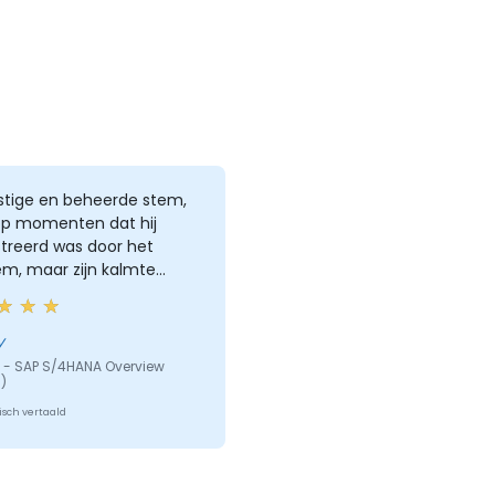
ustige en beheerde stem,
 op momenten dat hij
treerd was door het
em, maar zijn kalmte
...
y
 - SAP S/4HANA Overview
)
sch vertaald