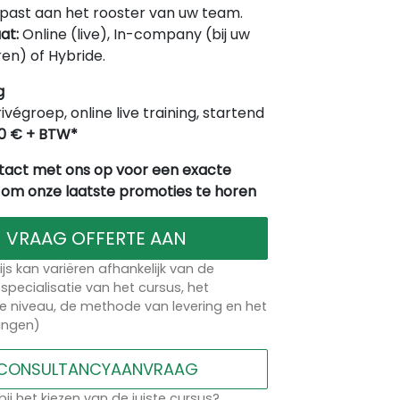
ast aan het rooster van uw team.
at:
Online (live), In-company (bij uw
en) of Hybride.
g
rivégroep, online live training, startend
0 € + BTW*
act met ons op voor een exacte
 om onze laatste promoties te horen
VRAAG OFFERTE AAN
ijs kan variëren afhankelijk van de
specialisatie van het cursus, het
 niveau, de methode van levering en het
lingen)
CONSULTANCYAANVRAAG
bij het kiezen van de juiste cursus?