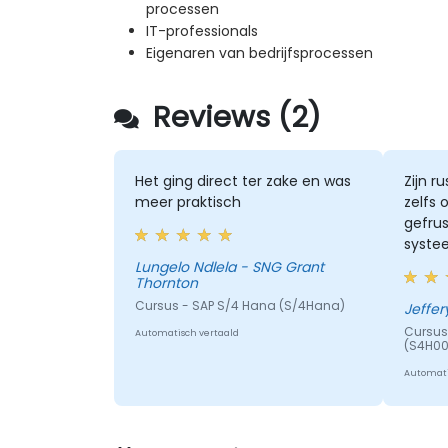
processen
IT-professionals
Eigenaren van bedrijfsprocessen
Reviews (2)
Het ging direct ter zake en was
Zijn r
meer praktisch
zelfs
gefrus
syste
behield
Lungelo Ndlela - SNG Grant
Thornton
Cursus - SAP S/4 Hana (S/4Hana)
Jeffer
Cursus
Automatisch vertaald
(S4H00
Automati