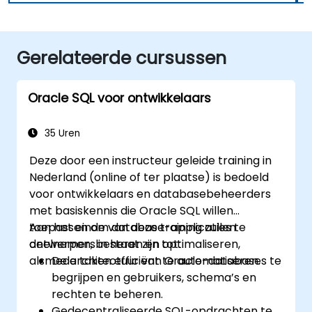
Gerelateerde cursussen
Oracle SQL voor ontwikkelaars
35 Uren
Deze door een instructeur geleide training in
Nederland (online of ter plaatse) is bedoeld
voor ontwikkelaars en databasebeheerders
met basiskennis die Oracle SQL willen
toepassen om database-applicaties te
Aan het einde van deze training zullen
ontwerpen, beheren en optimaliseren,
deelnemers in staat zijn tot:
alsmede taken efficiënt te automatiseren.
De architectuur van Oracle-databases te
begrijpen en gebruikers, schema’s en
rechten te beheren.
Gedecentraliseerde SQL-opdrachten te