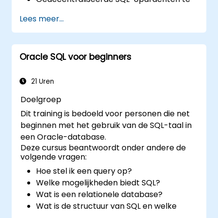
schrijven voor het ophalen, verwerken en
Lees meer...
analyseren van gegevens.
Geavanceerde SQL-technieken te
hanteren, zoals joins, subqueries en
Oracle SQL voor beginners
hiërarchische queries.
Database-objecten als tabellen, indexen,
views en sequenties te ontwerpen en
21 Uren
beheren.
Doelgroep
Dit training is bedoeld voor personen die net
beginnen met het gebruik van de SQL-taal in
een Oracle-database.
Deze cursus beantwoordt onder andere de
volgende vragen:
Hoe stel ik een query op?
Welke mogelijkheden biedt SQL?
Wat is een relationele database?
Wat is de structuur van SQL en welke
commando's worden gebruikt?