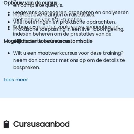
Opbouw van de cursus
en complexe query’s.
Gegevens aggregeren, groeperen en analyseren
Interactieve lezingen en discussies.
met behulp van SQL-functies.
Veel oefeningen en praktische opdrachten.
Schema-objecten zoals views, sequenties en
Praktische toepassing in een live-labomgeving.
indexen beheren om de prestaties van de
Mogelijkheden tot cursuscustomisatie
database te verbeteren.
Wilt u een maatwerkcursus voor deze training?
Neem dan contact met ons op om de details te
bespreken.
Lees meer
Cursusaanbod