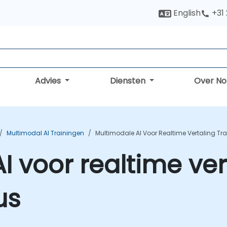
English
+31
Advies
Diensten
Over N
Multimodal AI Trainingen
Multimodale AI Voor Realtime Vertaling Tr
I voor realtime ver
us