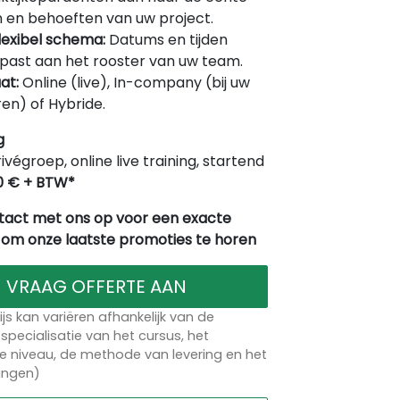
 en behoeften van uw project.
lexibel schema:
Datums en tijden
ast aan het rooster van uw team.
at:
Online (live), In-company (bij uw
en) of Hybride.
g
rivégroep, online live training, startend
0 € + BTW*
act met ons op voor een exacte
 om onze laatste promoties te horen
VRAAG OFFERTE AAN
ijs kan variëren afhankelijk van de
specialisatie van het cursus, het
 niveau, de methode van levering en het
lingen)