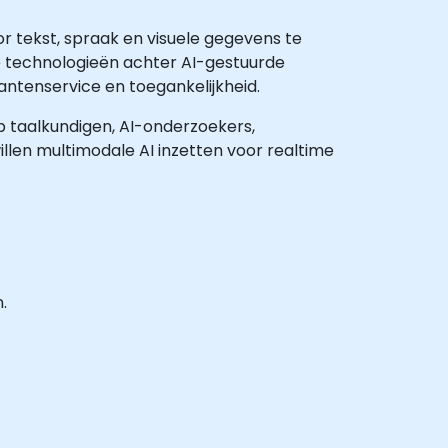
or tekst, spraak en visuele gegevens te
 technologieën achter AI-gestuurde
antenservice en toegankelijkheid.
op taalkundigen, AI-onderzoekers,
illen multimodale AI inzetten voor realtime
.