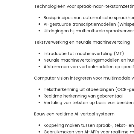
Technologieën voor spraak-naar-tekstomzetti
Basisprincipes van automatische spraakhe
AI-gestuurde transcriptiemodellen (Whisp
Uitdagingen bij multiculturele spraakverwer
Tekstverwerking en neurale machinevertaling
Introductie tot machinevertaling (MT)
Neurale machinevertalingsmodellen en hun
Afstemmen van vertaalmodellen op specif
Computer vision integreren voor multimodale v
Tekstherkenning uit afbeeldingen (OCR-g
Realtime herkenning van gebarentaal
Vertaling van teksten op basis van beelden
Bouw een realtime AI-vertaal systeem
Koppeling maken tussen spraak-, tekst- en 
Gebruikmaken van AI-API's voor realtime 