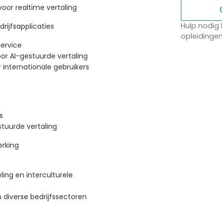
oor realtime vertaling
Hulp nodig 
rijfsapplicaties
opleidinge
service
or AI-gestuurde vertaling
r internationale gebruikers
s
tuurde vertaling
erking
ling en interculturele
 diverse bedrijfssectoren