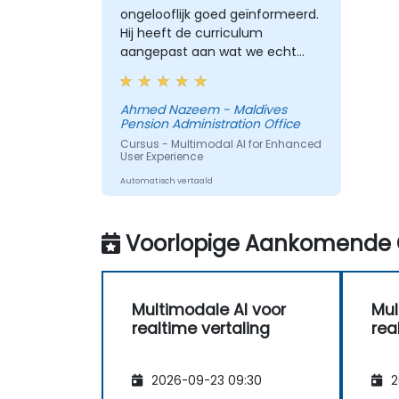
ongelooflijk goed geïnformeerd.
Hij heeft de curriculum
aangepast aan wat we echt
moesten leren en we hadden
een geweldige leerervaring met
hem. Zijn kennis van het domein
Ahmed Nazeem - Maldives
Pension Administration Office
dat hij onderwees was
indrukwekkend; hij deelde
Cursus - Multimodal AI for Enhanced
User Experience
inzichten uit zijn echte ervaring
en hielp ons om werkelijke
Automatisch vertaald
problemen op te lossen
waarmee we geconfronteerd
Voorlopige Aankomende 
werden op onze werkplek.
Multimodale AI voor
Mul
realtime vertaling
rea
2026-09-23 09:30
2