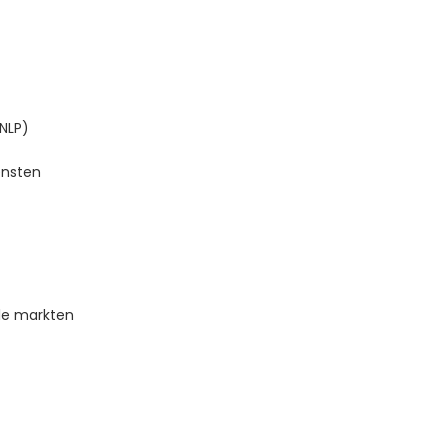
(NLP)
ensten
ale markten