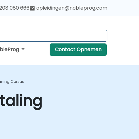
 208 080 666
opleidingen@nobleprog.com
obleProg
Contact Opnemen
aining Cursus
taling