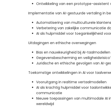
Ontwikkeling van een prototype-assistent v
Implementatie van AI-gestuurde vertaling in bed
Automatisering van multiculturele klanten
Verbetering van zakelijke communicatie do
AI als hulpmiddel voor toegankelijkheid voo
Uitdagingen en ethische overwegingen
Bias en nauwkeurigheid bij AI-taalmodellen
Gegevensbescherming en veiligheidsrisico’
Juridische en ethische gevolgen van AI-ges
Toekomstige ontwikkelingen in AI voor taalverw
Vooruitgang in realtime vertaalmodellen
AI als krachtig hulpmiddel voor taalontwikke
communicatie
Nieuwe toepassingen van multimodale AI in
wereldwijd