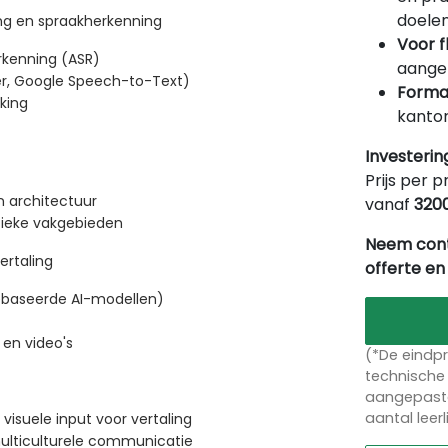
doelen
ng en spraakherkenning
Voor f
rkenning (ASR)
aangep
er, Google Speech-to-Text)
Forma
king
kantor
Investerin
Prijs per p
 architectuur
vanaf
320
ieke vakgebieden
Neem cont
ertaling
offerte en
ebaseerde AI-modellen)
 en video's
(*De eindpr
technische 
aangepaste
aantal leer
visuele input voor vertaling
multiculturele communicatie