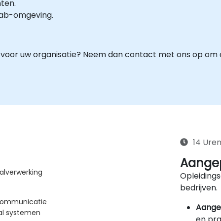
hten.
-lab-omgeving.
 voor uw organisatie? Neem dan contact met ons op om d
14 Ure
Aangep
aalverwerking
Opleidings
bedrijven.
n communicatie
Aange
aal systemen
en pra