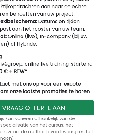
ktijkopdrachten aan naar de echte
 en behoeften van uw project.
lexibel schema:
Datums en tijden
ast aan het rooster van uw team.
at:
Online (live), In-company (bij uw
en) of Hybride.
g
rivégroep, online live training, startend
0 € + BTW*
act met ons op voor een exacte
 om onze laatste promoties te horen
VRAAG OFFERTE AAN
ijs kan variëren afhankelijk van de
specialisatie van het cursus, het
 niveau, de methode van levering en het
lingen)