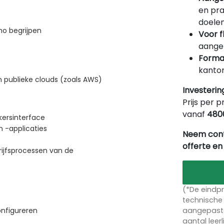
en pra
doelen
mo begrijpen
Voor f
aangep
Forma
kantor
 publieke clouds (zoals AWS)
Investerin
Prijs per p
vanaf
480
ersinterface
 -applicaties
Neem cont
offerte en
ijfsprocessen van de
(*De eindpr
technische 
aangepaste
onfigureren
aantal leer