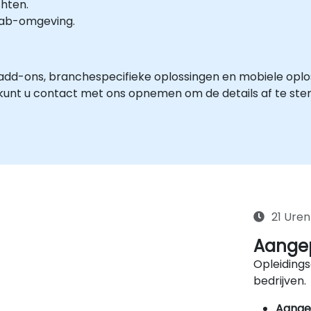
hten.
-lab-omgeving.
dd-ons, branchespecifieke oplossingen en mobiele oplos
kunt u contact met ons opnemen om de details af te st
21 Uren
Aangep
Opleidings
bedrijven.
Aange