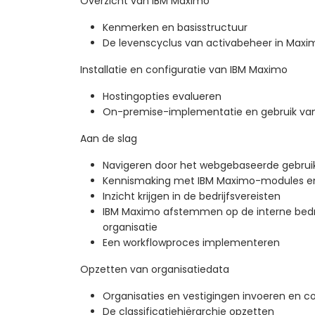
Overzicht van IBM Maximo
Kenmerken en basisstructuur
De levenscyclus van activabeheer in Maxi
Installatie en configuratie van IBM Maximo
Hostingopties evalueren
On-premise-implementatie en gebruik van
Aan de slag
Navigeren door het webgebaseerde gebruik
Kennismaking met IBM Maximo-modules en
Inzicht krijgen in de bedrijfsvereisten
IBM Maximo afstemmen op de interne bedr
organisatie
Een workflowproces implementeren
Opzetten van organisatiedata
Organisaties en vestigingen invoeren en c
De classificatiehiërarchie opzetten