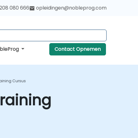
 208 080 666
opleidingen@nobleprog.com
obleProg
Contact Opnemen
raining Cursus
raining