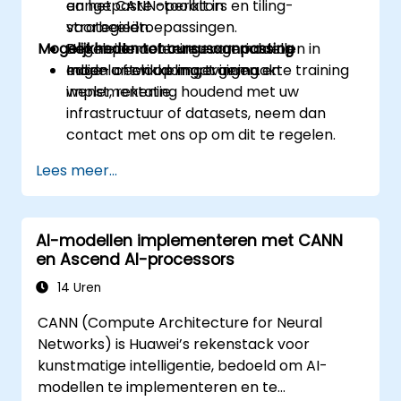
aangepaste operators en tiling-
en het CANN-toolkit in
strategieën.
voorbeeldtoepassingen.
Mogelijkheden tot cursusaanpassing
Het implementeren van modellen in
Begeleide oefeningen gericht op
edge- of cloudomgevingen.
modelontwikkeling, training en
Indien u een op maat gemaakte training
implementatie.
wenst, rekening houdend met uw
infrastructuur of datasets, neem dan
contact met ons op om dit te regelen.
Lees meer...
AI-modellen implementeren met CANN
en Ascend AI-processors
14 Uren
CANN (Compute Architecture for Neural
Networks) is Huawei’s rekenstack voor
kunstmatige intelligentie, bedoeld om AI-
modellen te implementeren en te