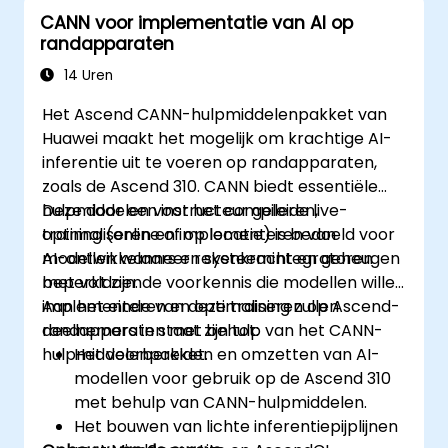
CANN voor implementatie van AI op
randapparaten
14 Uren
Het Ascend CANN-hulpmiddelenpakket van
Huawei maakt het mogelijk om krachtige AI-
inferentie uit te voeren op randapparaten,
zoals de Ascend 310. CANN biedt essentiële
hulpmiddelen voor het compileren,
Deze door een instructeur geleide live-
optimaliseren en implementeren van
training (online of op locatie) is bedoeld voor
modellen wanneer rekenkracht en geheugen
AI-ontwikkelaars en systeemintegratoren
beperkt zijn.
met voldoende voorkennis die modellen willen
implementeren en optimaliseren op Ascend-
Aan het einde van deze training zullen
randapparaten met behulp van het CANN-
deelnemers in staat zijn tot:
hulpmiddelenpakket.
Het voorbereiden en omzetten van AI-
modellen voor gebruik op de Ascend 310
met behulp van CANN-hulpmiddelen.
Het bouwen van lichte inferentiepijplijnen