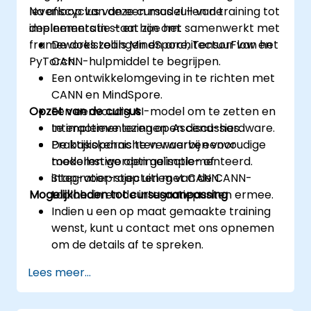
levenscyclus van een model – van training tot
Na afloop van deze cursus zullen de
implementatie – en hoe het samenwerkt met
deelnemers in staat zijn om:
frameworks zoals MindSpore, TensorFlow en
De doelstellingen en architectuur van het
PyTorch.
CANN-hulpmiddel te begrijpen.
Een ontwikkelomgeving in te richten met
CANN en MindSpore.
Opzet van de cursus
Een eenvoudig AI-model om te zetten en
te implementeren op Ascend-hardware.
Interactieve lezingen en discussies.
De basiskennis te verwerven voor
Praktijkopdrachten waarbij eenvoudige
toekomstige optimalisatie- of
modellen worden geïmplementeerd.
integratieprojecten met CANN.
Stap-voor-stap uitleg van de CANN-
Mogelijkheden tot cursusaanpassing
toolchain en de integratiepunten ermee.
Indien u een op maat gemaakte training
wenst, kunt u contact met ons opnemen
om de details af te spreken.
Lees meer...