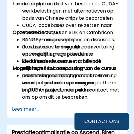
hardwareplatforms.
de compatibiliteit van bestaande CUDA-
werkbelastingen met alternatieven op
basis van Chinese chips te beoordelen;
CUDA-codebases over te zetten naar
Opzet van de cursus
Huawei CANN, Biren SDK en Cambricon
BANGPy-omgevingen;
Interactieve presentaties en discussies;
de prestaties te vergelijken en
Praktische oefeningen in codevertaling
optimalisatiemogelijkheden te
en vergelijking van prestaties;
identificeren tussen verschillende
Gedurende de cursus worden ook
Mogelijkheden tot aanpassing van de cursus
platforms;
strategieën voor multi-GPU-
praktische uitdagingen rond cross-
aanpassingen behandeld.
Indien u een op maat gemaakte training
architectuurondersteuning en
wenst, afgestemd op uw eigen platform
implementatie aan te pakken.
of CUDA-project, neem dan contact met
ons op om dit te bespreken.
Lees meer...
CONTACT ONS
Prestatieoptimalisatie op Ascend, Biren