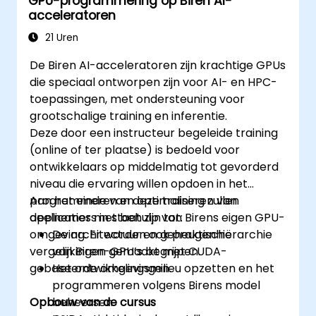
GPU-programmering op Biren AI-
acceleratoren
21 Uren
De Biren AI-acceleratoren zijn krachtige GPUs
die speciaal ontworpen zijn voor AI- en HPC-
toepassingen, met ondersteuning voor
grootschalige training en inferentie.
Deze door een instructeur begeleide training
(online of ter plaatse) is bedoeld voor
ontwikkelaars op middelmatig tot gevorderd
niveau die ervaring willen opdoen in het
programmeren en optimaliseren van
Aan het einde van deze training zullen
applicaties met behulp van Birens eigen GPU-
deelnemers in staat zijn tot:
omgeving. Er worden ook praktische
De architectuur en geheugenhiërarchie
vergelijkingen gemaakt met CUDA-
van Biren-GPU’s begrijpen.
gebaseerde omgevingen.
Het ontwikkelingsmilieu opzetten en het
programmeren volgens Birens model
Opbouw van de cursus
beheersen.