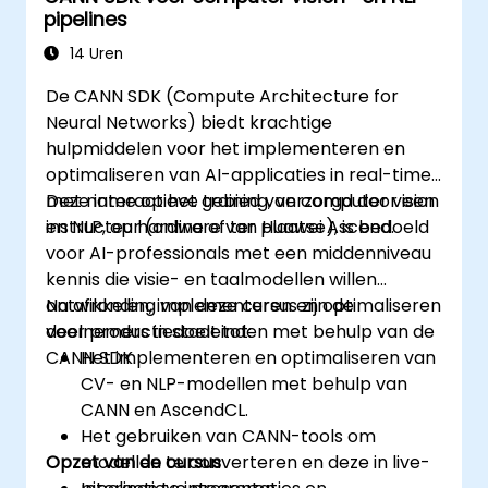
pipelines
14 Uren
De CANN SDK (Compute Architecture for
Neural Networks) biedt krachtige
hulpmiddelen voor het implementeren en
optimaliseren van AI-applicaties in real-time,
met name op het gebied van computer vision
Deze interactieve training, verzorgd door een
en NLP, op hardware van Huawei Ascend.
instructeur (online of ter plaatse), is bedoeld
voor AI-professionals met een middenniveau
kennis die visie- en taalmodellen willen
ontwikkelen, implementeren en optimaliseren
Na afronding van deze cursus zijn de
voor productiedoeleinden met behulp van de
deelnemers in staat tot:
CANN SDK.
Het implementeren en optimaliseren van
CV- en NLP-modellen met behulp van
CANN en AscendCL.
Het gebruiken van CANN-tools om
Opzet van de cursus
modellen te converteren en deze in live-