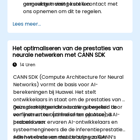
omgevingen vast te stellen.
gemaakte training kunt u contact met
ons opnemen om dit te regelen.
Lees meer...
Het optimaliseren van de prestaties van
neurale netwerken met CANN SDK
14 Uren
CANN SDK (Compute Architecture for Neural
Networks) vormt de basis voor AI-
berekeningen bij Huawei. Het stelt
ontwikkelaars in staat om de prestaties van al
geïmplementeerde neurale netwerken te
Deze praktijkgerichte training, begeleid door
verfijnen en te optimaliseren op Ascend AI-
een instructeur (online of ter plaatse), is
processoren.
bedoeld voor ervaren AI-ontwikkelaars en
systeemengineers die de inferentieprestaties
willen verbeteren met behulp van CANN’s
Aan het einde van deze training zullen