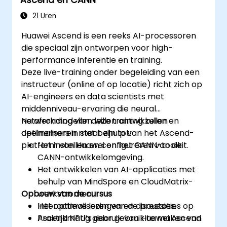
21 Uren
Huawei Ascend is een reeks AI-processoren
die speciaal zijn ontworpen voor high-
performance inferentie en training.
Deze live-training onder begeleiding van een
instructeur (online of op locatie) richt zich op
AI-engineers en data scientists met
middenniveau-ervaring die neural
netwerkmodellen willen ontwikkelen en
Na afronding van deze training zullen
optimaliseren met behulp van het Ascend-
deelnemers in staat zijn tot:
platform van Huawei en het CANN-toolkit.
Het instellen en configureren van de
CANN-ontwikkelomgeving.
Het ontwikkelen van AI-applicaties met
behulp van MindSpore en CloudMatrix-
Opbouw van de cursus
werkstromen.
Het optimaliseren van de prestaties op
Interactieve lezingen en discussies.
Ascend NPU’s door gebruik te maken van
Praktijkmatig gebruik van Huawei Ascend