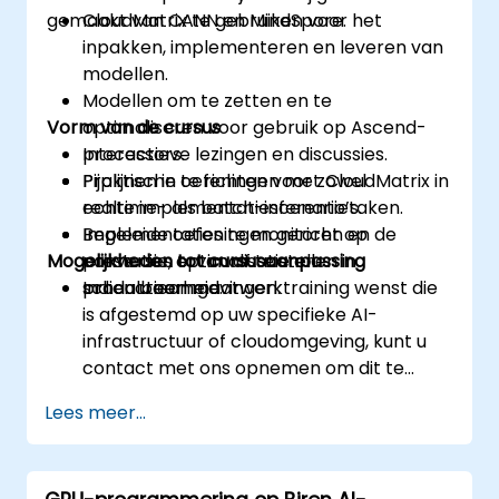
gemaakt van CANN en MindSpore.
CloudMatrix te gebruiken voor het
inpakken, implementeren en leveren van
modellen.
Modellen om te zetten en te
Vorm van de cursus
optimaliseren voor gebruik op Ascend-
processors.
Interactieve lezingen en discussies.
Pijplijnen in te richten voor zowel
Praktische oefeningen met CloudMatrix in
realtime- als batch-inferentietaken.
echte implementatiescenario’s.
Implementaties te monitoren en de
Begeleide oefeningen gericht op
Mogelijkheden tot cursusaanpassing
prestaties ervan af te stellen in
conversie, optimalisatie en
productieomgevingen.
schaalbaarheid.
Indien u een maatwerktraining wenst die
is afgestemd op uw specifieke AI-
infrastructuur of cloudomgeving, kunt u
contact met ons opnemen om dit te
regelen.
Lees meer...