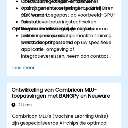
CUDA-achtige code vertalen en
Interactieve lezingen en discussies.
optimaliseren voor gebruik op Biren-
Praktijkgerichte oefeningen waarbij Biren
platformen.
SDK wordt toegepast op voorbeeld-GPU-
Prestatieverbeteringstechnieken
taken.
Opties voor maatwerk bij de cursus
toepassen en foutopsporing uitvoeren.
Begeleide oefeningen gericht op
portering van code en
Indien u een op maat gemaakte training
prestatieoptimalisatie.
wenst die is afgestemd op uw specifieke
applicatie-omgeving of
integratievereisten, neem dan contact
met ons op om de details te bespreken.
Lees meer...
Ontwikkeling van Cambricon MLU-
toepassingen met BANGPy en Neuware
21 Uren
Cambricon MLU’s (Machine Learning Units)
zijn gespecialiseerde AI-chips die optimaal