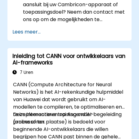
aansluit bij uw Cambricon-apparaat of
toepassingsdoel? Neem dan contact met
ons op om de mogelijkheden te
bespreken.
Lees meer...
Inleiding tot CANN voor ontwikkelaars van
AI-frameworks
7 Uren
CANN (Compute Architecture for Neural
Networks) is het AI-rekenkundige hulpmiddel
van Huawei dat wordt gebruikt om AI-
modellen te compileren, te optimaliseren en
te implementeren op Ascend AI-
Deze interactieve training onder begeleiding
processoren.
(online of ter plaatse) is bedoeld voor
beginnende AI-ontwikkelaars die willen
begrijpen hoe CANN past binnen de gehele