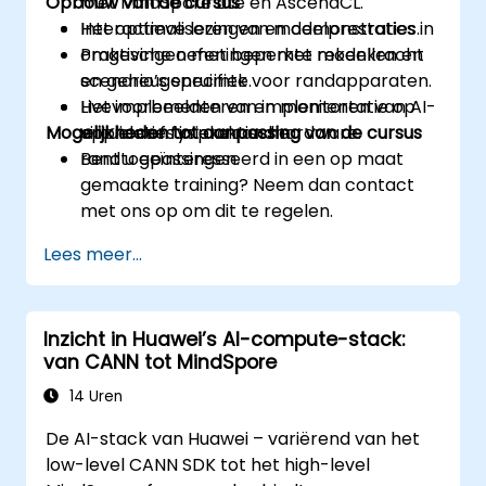
Opbouw van de cursus
met MindSpore Lite en AscendCL.
Het optimaliseren van modelprestaties in
Interactieve lezingen en demonstraties.
omgevingen met beperkte rekenkracht
Praktische oefeningen met modellen en
en geheugenruimte.
scenario’s specifiek voor randapparaten.
Het implementeren en monitoren van AI-
Livevoorbeelden van implementatie op
Mogelijkheden tot aanpassing van de cursus
applicaties in praktische
virtuele of fysieke randhardware.
randtoepassingen.
Bent u geïnteresseerd in een op maat
gemaakte training? Neem dan contact
met ons op om dit te regelen.
Lees meer...
Inzicht in Huawei’s AI-compute-stack:
van CANN tot MindSpore
14 Uren
De AI-stack van Huawei – variërend van het
low-level CANN SDK tot het high-level