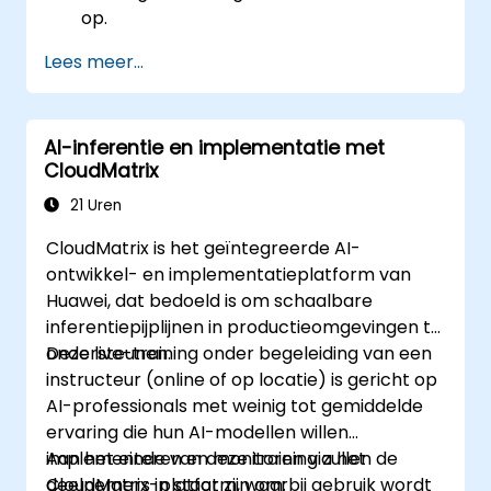
op.
Lees meer...
AI-inferentie en implementatie met
CloudMatrix
21 Uren
CloudMatrix is het geïntegreerde AI-
ontwikkel- en implementatieplatform van
Huawei, dat bedoeld is om schaalbare
inferentiepijplijnen in productieomgevingen te
ondersteunen.
Deze live-training onder begeleiding van een
instructeur (online of op locatie) is gericht op
AI-professionals met weinig tot gemiddelde
ervaring die hun AI-modellen willen
implementeren en monitoren via het
Aan het einde van deze training zullen de
CloudMatrix-platform, waarbij gebruik wordt
deelnemers in staat zijn om: