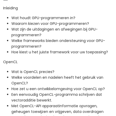
optimaliseren.
Inleiding
De respectieve uitvoeringsmodellen gebruiken
Wat houdt GPU-programmeren in?
om threads, blokken en grids te bepalen die het
Waarom kiezen voor GPU-programmeren?
parallelle verwerken reguleren.
Wat zijn de uitdagingen en afwegingen bij GPU-
GPU-programma’s debuggen en testen met
programmeren?
hulpmiddelen als CodeXL, CUDA-GDB, CUDA-
Welke frameworks bieden ondersteuning voor GPU-
MEMCHECK en NVIDIA Nsight.
programmeren?
GPU-programma's optimaliseren door
Hoe kiest u het juiste framework voor uw toepassing?
technieken zoals coalescing, caching,
prefetching en profilering toe te passen.
OpenCL
Wat is OpenCL precies?
Welke voordelen en nadelen heeft het gebruik van
OpenCL?
Hoe zet u een ontwikkelomgeving voor OpenCL op?
Een eenvoudig OpenCL-programma schrijven dat
vectoradditie bewerkt.
Met OpenCL-API apparaatinformatie opvragen,
geheugen toewijzen en vrijgeven, data overdragen