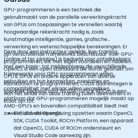
GPU-programmeren is een techniek die
gebruikmaakt van de parallelle verwerkingskracht
van GPUs om toepassingen te versnellen waarbij
hoogwaardige rekenkracht nodig is, zoals
kunstmatige intelligentie, games, grafische
verwerking en wetenschappelijke berekeningen. Er
Deze door een instructeur geleide, live-training
zijn verschillende frameworks beschikbaar voor GPU-
(online of ter plaatse) is bedoeld voor ontwikkelaars
programmeren, elk met eigen voordelen en nadelen.
met een basis- tot middenniveau die verschillende
OpenCL is een open standaard die wordt gebruikt om
frameworks voor GPU-programmeren willen
CPU's, GPUs en andere apparaten van diverse
gebruiken en hun kenmerken, prestaties en
fabrikanten te programmeren; CUDA daarentegen is
compatibiliteit met elkaar willen vergelijken.
specifiek bedoeld voor NVIDIA-GPU’s. ROCm is een
Aan het einde van deze training zullen deelnemers in
platform dat GPU-programmeren mogelijk maakt op
staat zijn tot:
AMD-GPU’s en bovendien compatibiliteit biedt met
zowel CUDA als OpenCL.
Een ontwikkelomgeving opzetten waarin OpenCL
SDK, CUDA Toolkit, ROCm Platform, een apparaat
dat OpenCL, CUDA of ROCm ondersteunt en
Visual Studio Code aanwezig zijn.