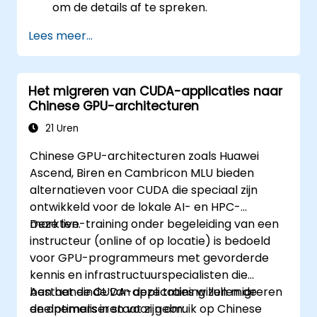
om de details af te spreken.
Lees meer...
Het migreren van CUDA-applicaties naar
Chinese GPU-architecturen
21 Uren
Chinese GPU-architecturen zoals Huawei
Ascend, Biren en Cambricon MLU bieden
alternatieven voor CUDA die speciaal zijn
ontwikkeld voor de lokale AI- en HPC-
markten.
Deze live-training onder begeleiding van een
instructeur (online of op locatie) is bedoeld
voor GPU-programmeurs met gevorderde
kennis en infrastructuurspecialisten die
bestaande CUDA-applicaties willen migreren
Aan het einde van deze training zullen de
en optimaliseren voor gebruik op Chinese
deelnemers in staat zijn om: