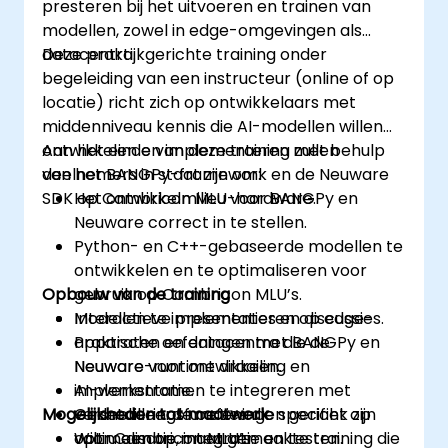
presteren bij het uitvoeren en trainen van
modellen, zowel in edge-omgevingen als
datacentra.
Deze praktijkgerichte training onder
begeleiding van een instructeur (online of op
locatie) richt zich op ontwikkelaars met
middenniveau kennis die AI-modellen willen
ontwikkelen en implementeren met behulp
Aan het einde van deze training zullen
van het BANGPy-framework en de Neuware
deelnemers in staat zijn om:
SDK op Cambricon MLU-hardware.
Het ontwikkelmilieu voor BANGPy en
Neuware correct in te stellen.
Python- en C++-gebaseerde modellen te
ontwikkelen en te optimaliseren voor
Opbouw van de training
gebruik op Cambricon MLU’s.
Modellen te implementeren op edge-
Interactieve presentaties en discussies.
apparaten en datacentra die de
Praktische oefeningen met BANGPy en
Neuware-runtime draaien.
Neuware voor ontwikkeling en
AI-werkstromen te integreren met
implementatie.
Mogelijkheden tot maatwerk
versnelleringsfuncties die specifiek zijn
Gedetailleerde oefeningen gericht op
voor Cambricon MLU’s.
optimalisatie, integratie en testen.
Wilt u een op maat gemaakte training die