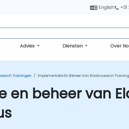
English
+31
Advies
Diensten
Over N
csearch Trainingen
Implementatie En Beheer Van Elasticsearch Trainin
 en beheer van El
us