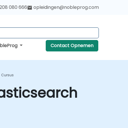
 208 080 666
opleidingen@nobleprog.com
obleProg
Contact Opnemen
g Cursus
asticsearch