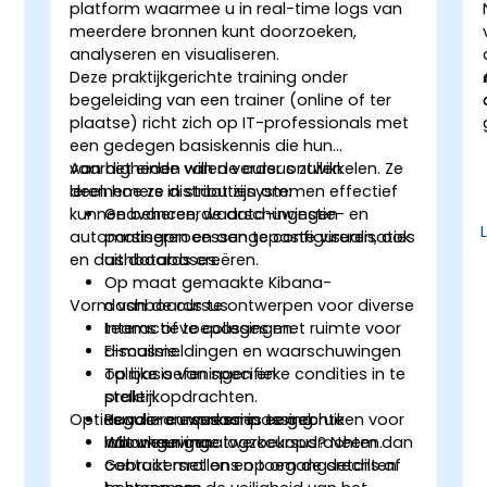
platform waarmee u in real-time logs van
meerdere bronnen kunt doorzoeken,
analyseren en visualiseren.
Deze praktijkgerichte training onder
begeleiding van een trainer (online of ter
plaatse) richt zich op IT-professionals met
een gedegen basiskennis die hun
vaardigheden willen verder ontwikkelen. Ze
Aan het einde van de cursus zullen
leren hoe ze distributiesystemen effectief
deelnemers in staat zijn om:
kunnen beheren, waarschuwingen
Geavanceerde data-ingestie- en
.
automatiseren en aangepaste visualisaties
parsingprocessen te configureren, ook
en dashboards creëren.
uit databases.
Op maat gemaakte Kibana-
Vorm van de cursus
dashboards te ontwerpen voor diverse
n
teams of toepassingen.
Interactieve colleges met ruimte voor
E-mailmeldingen en waarschuwingen
discussie.
op basis van specifieke condities in te
Talrijke oefeningen en
stellen.
praktijkopdrachten.
Opties voor cursusaanpassing
Reguliere expressies te gebruiken voor
Hands-on werken in een echte
nauwkeurigere logzoekopdrachten.
labomgeving.
Wilt u een maatwerkcursus? Neem dan
Gebruikersrollen en toegangsrechten
contact met ons op om de details af