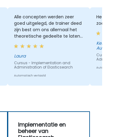
Alle concepten werden zeer
Het demonstratie 
goed uitgelegd, de trainer deed
zoekgegevens
zijn best om ons allemaal het
theoretische gedeelte te laten
begrijpen. Het was fijn dat we
Kenneth Wong - Ho
Authority
aan het begin van elke dag een
herhaling hadden van alles wat
Cursus - Implementa
Laura
Administration of Ela
we in de voorgaande
Cursus - Implementation and
Administration of Elasticsearch
opleidingsdagen hadden
Automatisch vertaald
gedaan, zodat onze herinnering
Automatisch vertaald
werd opgefrist voordat we
nieuwe informatie gingen
behandelen.
Implementatie en
beheer van