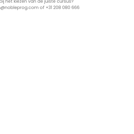
bij het kiezen van de juiste cursus?
n@nobleprog.com of +31 208 080 666