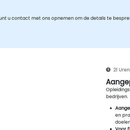
unt u contact met ons opnemen om de details te bespre
21 Uren
Aangep
Opleidings
bedrijven.
Aange
en pra
doelen
Voor f