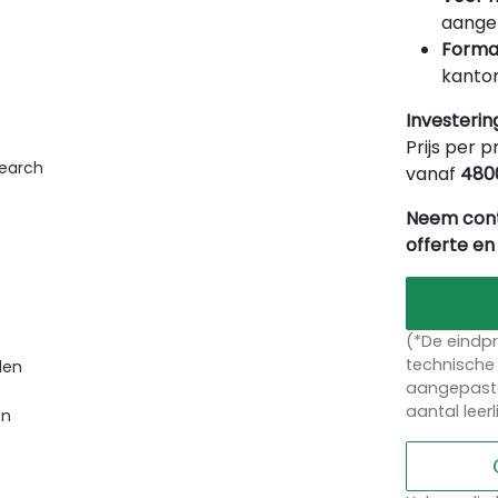
aangep
Forma
kantor
Investerin
Prijs per p
search
vanaf
480
Neem cont
offerte en
(*De eindpr
technische 
den
aangepaste
aantal leer
en