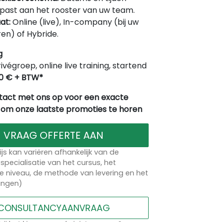
ast aan het rooster van uw team.
at:
Online (live), In-company (bij uw
en) of Hybride.
g
rivégroep, online live training, startend
0 € + BTW*
act met ons op voor een exacte
 om onze laatste promoties te horen
VRAAG OFFERTE AAN
ijs kan variëren afhankelijk van de
specialisatie van het cursus, het
 niveau, de methode van levering en het
lingen)
CONSULTANCYAANVRAAG