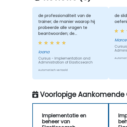
de professionaliteit van de
de sli
trainer; de manier waarop hij
oefen
probeerde alle vragen te
beantwoorden; de
herhalingvragen die we
Marce
moesten stellen: ons betrekken
Cursus
Adminis
bij gesprekken
Ioana
Cursus - Implementation and
Automati
Administration of Elasticsearch
Automatisch vertaald
Voorlopige Aankomende 
Implementatie en
Imp
beheer van
beh