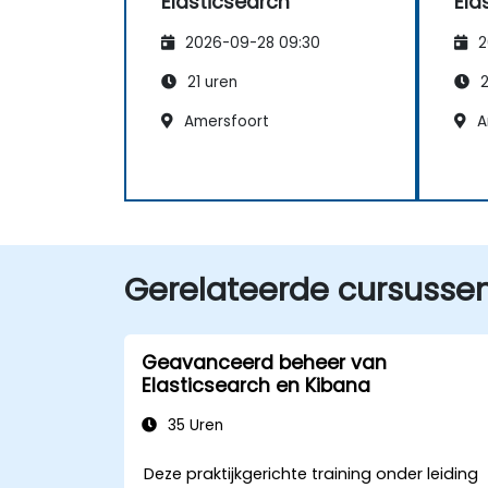
Elasticsearch
Ela
2026-09-28 09:30
2
21 uren
2
Amersfoort
A
Gerelateerde cursusse
Geavanceerd beheer van
Elasticsearch en Kibana
35 Uren
Deze praktijkgerichte training onder leiding