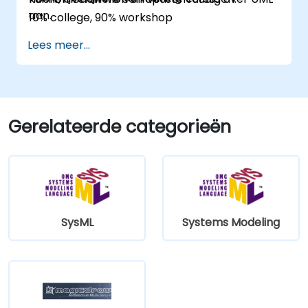
aan.
10% college, 90% workshop
Lees meer...
Gerelateerde categorieën
SysML
Systems Modeling