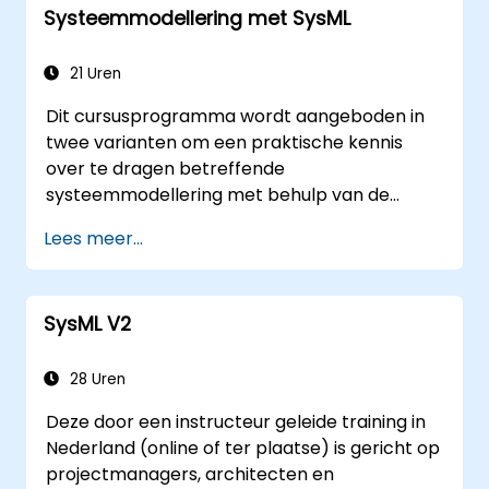
Systeemmodellering met SysML
21 Uren
Dit cursusprogramma wordt aangeboden in
twee varianten om een praktische kennis
over te dragen betreffende
systeemmodellering met behulp van de
meest recente versie van de Systems
Lees meer...
Modelling Language (SysML) zoals vastgesteld
door OMG. De notatie en de onderliggende
semantiek van SysML worden op een manier
SysML V2
uitgelegd die het mogelijk maakt voor
cursisten om dit inzicht te gebruiken bij elke
geschikte methode of tool voor
28 Uren
systeemmodellering.
Deze door een instructeur geleide training in
Nederland (online of ter plaatse) is gericht op
projectmanagers, architecten en