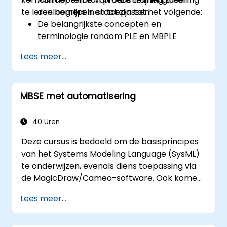
te leren begrijpen en toepassen.
deelnemers in staat zijn tot het volgende:
De belangrijkste concepten en
terminologie rondom PLE en MBPLE
begrijpen
Lees meer...
De beste praktijken voor modelleren van
productielijnen beschrijven
Een proces voor het definiëren van een
MBSE met automatisering
productielijn in CATIA Magic
implementeren
MBPLE-functies zoals featuremodellen,
40 Uren
variatiepunten en configuraties gebruiken
Deze cursus is bedoeld om de basisprincipes
van het Systems Modeling Language (SysML)
te onderwijzen, evenals diens toepassing via
de MagicDraw/Cameo-software. Ook komen
basistechnieken voor simulatie in MBSE aan
Lees meer...
bod, naast best practices binnen dit domein.
Daarnaast behandelen we het opstellen van
sjablonen en het genereren van rapporten