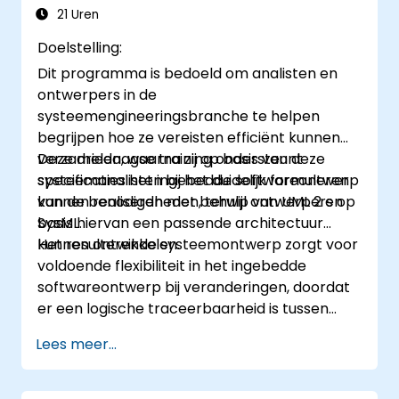
in MagicDraw.​
21 Uren
Doelstelling:
Dit programma is bedoeld om analisten en
ontwerpers in de
systeemengineeringsbranche te helpen
begrijpen hoe ze vereisten efficiënt kunnen
verzamelen, waarna zij op basis van deze
Deze driedaagse training ondersteunt
specificaties het ingebedde softwareontwerp
systeemanalisten bij het duidelijk formuleren
kunnen realiseren met behulp van UML 2 en
van de benodigdheden, terwijl ontwerpers op
SysML.
basis hiervan een passende architectuur
kunnen ontwikkelen.
Het resulterende systeemontwerp zorgt voor
voldoende flexibiliteit in het ingebedde
softwareontwerp bij veranderingen, doordat
er een logische traceerbaarheid is tussen
zakelijke regels die zijn opgenomen in de
Lees meer...
systeemfuncties en de keuzes van
eindgebruikers (gebruiksscenario’s) tot aan
het daadwerkelijke softwareniveau.