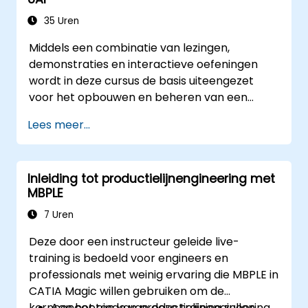
tactische patronen. Deelnemers leren hoe ze
een ‘Ubiquitous Language’ ontwikkelen,
35 Uren
duidelijke grenzen afbakenen middels
Middels een combinatie van lezingen,
Bounded Contexts, en specifieke bouwstenen
demonstraties en interactieve oefeningen
zoals Entities, Value Objects en Aggregates
wordt in deze cursus de basis uiteengezet
toepassen. Het uiteindelijke doel is het
voor het opbouwen en beheren van een
creëren van flexibele en onderhoudbare
Enterprise-architectuur met behulp van
softwarearchitecturen die nauw aansluiten bij
Lees meer...
Unified Architecture Framework (UAF), versie
de veranderende bedrijfscontext.
1.2.
Inleiding tot productielijnengineering met
MBPLE
7 Uren
Deze door een instructeur geleide live-
training is bedoeld voor engineers en
professionals met weinig ervaring die MBPLE in
CATIA Magic willen gebruiken om de
kernconcepten van productielijnengineering
Aan het einde van deze training zullen