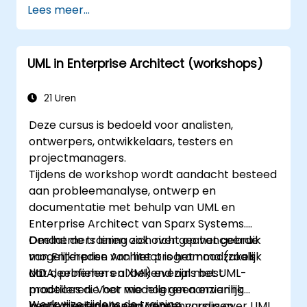
Lees meer...
UML in Enterprise Architect (workshops)
21 Uren
Deze cursus is bedoeld voor analisten,
ontwerpers, ontwikkelaars, testers en
projectmanagers.
Tijdens de workshop wordt aandacht besteed
aan probleemanalyse, ontwerp en
documentatie met behulp van UML en
Enterprise Architect van Sparx Systems.
Deelnemers leren ook over geavanceerde
Omdat de training zich richt op het gebruik
mogelijkheden van het programma (zoals
van Enterprise Architect is het noodzakelijk
MDA, profielen en XMI) evenals best
dat deelnemers al bekend zijn met UML-
practices die het modelleren aanzienlijk
modelleren. Voor wie nog geen ervaring
Werkwijze tijdens de training
kunnen versnellen en vereenvoudigen.
heeft, bieden we een aparte cursus over UML