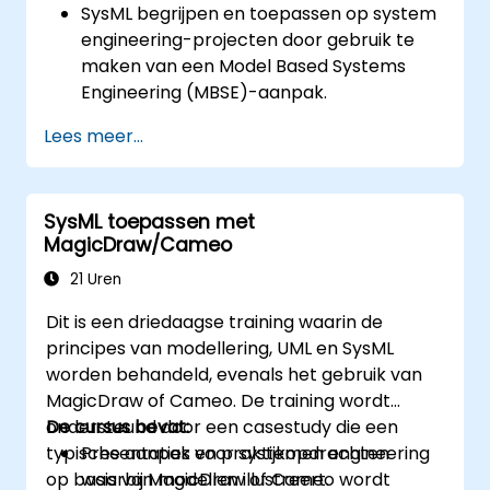
SysML begrijpen en toepassen op system
engineering-projecten door gebruik te
maken van een Model Based Systems
Engineering (MBSE)-aanpak.
Systeemeisen identificeren op basis van
Lees meer...
use case-modellen.
Het ontwerp en de analyse van
systeemarchitectuur uitvoeren.
SysML toepassen met
MagicDraw/Cameo
21 Uren
Dit is een driedaagse training waarin de
principes van modellering, UML en SysML
worden behandeld, evenals het gebruik van
MagicDraw of Cameo. De training wordt
ondersteund door een casestudy die een
De cursus bevat:
typische aanpak voor systemen engineering
Presentaties en praktijkopdrachten
op basis van modellen illustreert.
waarbij MagicDraw of Cameo wordt