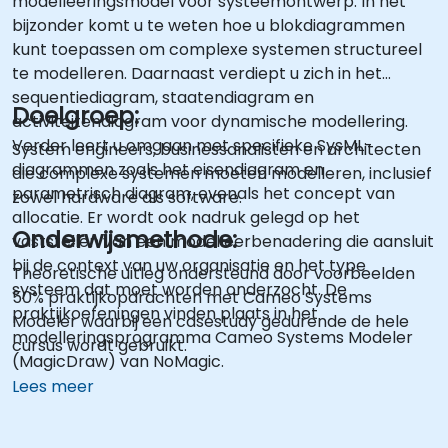
modelleeringsmodel voor systeemontwerp. In het
bijzonder komt u te weten hoe u blokdiagrammen
kunt toepassen om complexe systemen structureel
te modelleren. Daarnaast verdiept u zich in het
sequentiediagram, staatendiagram en
Doelgroep:
activiteitendiagram voor dynamische modellering.
Verder leert u omgaan met specifieke SysML-
System engineers, businessanalisten en architecten
diagrammen zoals het eisendiagram en
die complexe systemen moeten modelleren, inclusief
parametrisch diagram, evenals het concept van
zowel hardware als software.
allocatie. Er wordt ook nadruk gelegd op het
Onderwijsmethode:
vaststellen van een modelleerbenadering die aansluit
bij de context van uw organisatie en het type
Theoretische uitleg ondersteund door voorbeelden
systeem dat moet worden onderzocht. De
50% praktijkopdrachten met Cameo Systems
praktijkoefeningen vinden plaats in het
Modeler waarbij een casestudy gedurende de hele
modelleringsprogramma Cameo Systems Modeler
cursus wordt gebruikt.
(MagicDraw) van NoMagic.
Lees meer