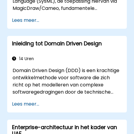
Language (SysML), de toepassing hiervan via
MagicDraw/Cameo, fundamentele
technieken voor simulatie binnen Model-
Lees meer...
Based Systems Engineering (MBSE) en
relevante best practices op het gebied van
MBSE.
Inleiding tot Domain Driven Design
14 Uren
Domain Driven Design (DDD) is een krachtige
ontwikkelmethode voor software die zich
richt op het modelleren van complexe
softwaregedragingen door de technische
implementatie in lijn te brengen met de
Lees meer...
kernconcepten van de bedrijfsactiviteit. In
deze cursus wordt uitgelegd hoe DDD teams
helpt om met complexiteit om te gaan en
Enterprise-architectuur in het kader van
risico’s te beperken, dankzij strategische en
UAF