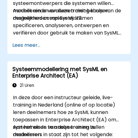
systeemontwerpers die systemen willen
modelleren en evalueren met behulp van de
Aan het einde van deze training kunnen
mogelijkheden van SysML V2.
deelnemers complexe systemen
specificeren, analyseren, ontwerpen en
verifiëren door gebruik te maken van SysML
V2.
Lees meer...
Systeemmodellering met SysML en
Enterprise Architect (EA)
21 Uren
In deze door een instructeur geleide, live-
training in Nederland (online of op locatie)
leren deelnemers hoe ze SysML kunnen
toepassen in Enterprise Architect (EA) om
systeemeisen te analyseren en te
Aan het einde van deze training zullen
modelleren.
deelnemers in staat zijn tot het volgende: