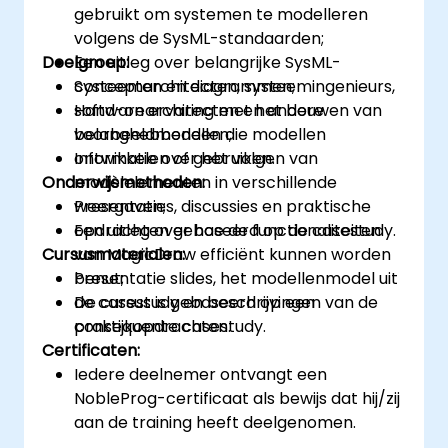
gebruikt om systemen te modelleren
volgens de SysML-standaarden;
Doelgroep:
Een uitleg over belangrijke SysML-
concepten en diagrammen;
Systeemarchitecten, systeemingenieurs,
Hand-on ervaring met het bouwen van
softwarearchitecten en andere
voorbeeldmodellen;
belanghebbenden die modellen
Informatie over het volgen van
ontwikkelen of gebruiken.
Onderwijsmethoden:
modèlelementen in verschillende
weergaven;
Presentaties, discussies en praktische
Een uitleg over hoe de functionaliteiten
opdrachten gebaseerd op de casestudy.
Cursusmaterialen:
van MagicDraw efficiënt kunnen worden
benut;
Presentatie slides, het modellenmodel uit
De cursus is gebaseerd op een
de casestudy en beschrijvingen van de
consequente casestudy.
praktijkopdrachten.
Certificaten:
Iedere deelnemer ontvangt een
NobleProg-certificaat als bewijs dat hij/zij
aan de training heeft deelgenomen.