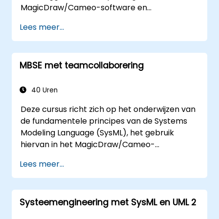
MagicDraw/Cameo-software en
fundamentele technieken voor
Lees meer...
modelgebaseerde systeemontwikkeling. Ook
komen beste praktijken rondom
validatieregels, validatiesuites en
MBSE met teamcollaborering
modelmetrieken aan bod; verder leren
deelnemers hoe men effectief gebruik maakt
van modelquery’s in MagicDraw/Cameo.
40 Uren
Deze cursus richt zich op het onderwijzen van
de fundamentele principes van de Systems
Modeling Language (SysML), het gebruik
hiervan in het MagicDraw/Cameo-
programma, basistechnieken voor MBSE-
Lees meer...
simulaties en best practices binnen MBSE. De
training biedt ook een basisintroductie tot de
belangrijkste concepten en functies van
Systeemengineering met SysML en UML 2
CATIA No Magic’s Teamwork Cloud, evenals
informatie over domeinspecifieke talen (DSL)