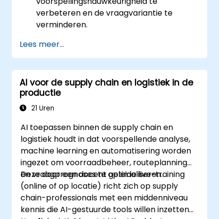
voorspellingsnauwkeurigheid te
verbeteren en de vraagvariantie te
verminderen.
Beste praktijken in S&OP voor bederf- en
Lees meer...
niet-bederfgoederen te implementeren.
Geavanceerde voorspellingsmethoden
en data-analyse voor vraagplanning te
AI voor de supply chain en logistiek in de
gebruiken.
productie
De samenwerking tussen verkoop,
operaties en supply chain-teams te
21 Uren
optimaliseren.
AI toepassen binnen de supply chain en
Digitale tools in te zetten voor betere
logistiek houdt in dat voorspellende analyse,
S&OP-beslissingen.
machine learning en automatisering worden
ingezet om voorraadbeheer, routeplanning
en vraagprognoses te optimaliseren.
Deze door een docent geleide live-training
(online of op locatie) richt zich op supply
chain-professionals met een middenniveau
kennis die AI-gestuurde tools willen inzetten