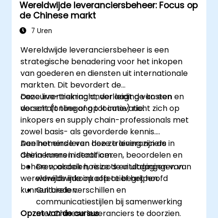
Wereldwijde leveranciersbeheer: Focus op
de Chinese markt
7 Uren
Wereldwijde leveranciersbeheer is een
strategische benadering voor het inkopen
van goederen en diensten uit internationale
markten. Dit bevordert de
concurrentiekracht, verlaagt de kosten en
Deze live-training onder leiding van een
verschaft toegang tot innovatie.
docent (online of op locatie) richt zich op
inkopers en supply chain-professionals met
zowel basis- als gevorderde kennis.
Deelnemers leren hoe ze leveranciers in
Aan het einde van deze training zijn de
China kunnen identificeren, beoordelen en
deelnemers in staat om:
beheren, alsook hoe ze de uitdagingen van
De voordelen, risico’s en uitdagingen van
wereldwijde inkoop effectief het hoofd
wereldwijde inkoop te begrijpen.
kunnen bieden.
Culturele verschillen en
communicatiestijlen bij samenwerking
Opzet van de cursus
met Chinese leveranciers te doorzien.