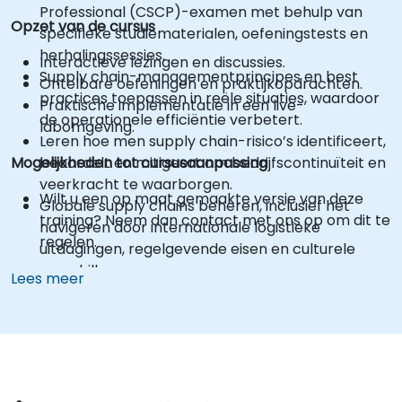
Professional (CSCP)-examen met behulp van
Opzet van de cursus
specifieke studiematerialen, oefeningstests en
herhalingssessies.
Interactieve lezingen en discussies.
Supply chain-managementprincipes en best
Ontelbare oefeningen en praktijkopdrachten.
practices toepassen in reële situaties, waardoor
Praktische implementatie in een live-
de operationele efficiëntie verbetert.
labomgeving.
Leren hoe men supply chain-risico’s identificeert,
Mogelijkheden tot cursusaanpassing
beoordelt en mitigeert om bedrijfscontinuïteit en
veerkracht te waarborgen.
Wilt u een op maat gemaakte versie van deze
Globale supply chains beheren, inclusief het
training? Neem dan contact met ons op om dit te
navigeren door internationale logistieke
regelen.
uitdagingen, regelgevende eisen en culturele
verschillen.
Lees meer