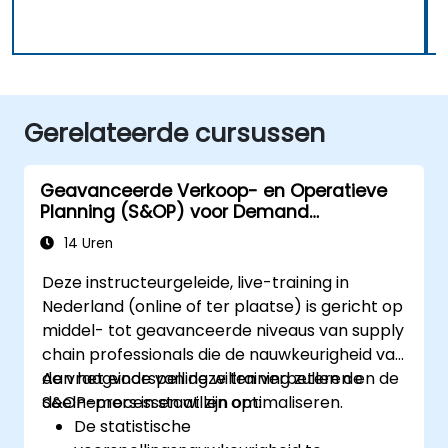
Gerelateerde cursussen
Geavanceerde Verkoop- en Operatieve
Planning (S&OP) voor Demand
Forecasting
14 Uren
Deze instructeurgeleide, live-training in
Nederland (online of ter plaatse) is gericht op
middel- tot geavanceerde niveaus van supply
chain professionals die de nauwkeurigheid van
de vraagvoorspelling willen verbeteren en de
Aan het einde van deze training zullen de
S&OP-processen willen optimaliseren.
deelnemers in staat zijn om:
De statistische