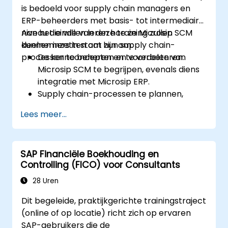
is bedoeld voor supply chain managers en
ERP-beheerders met basis- tot intermediair
niveau die willen leren hoe ze Microsip SCM
Aan het einde van deze training zullen
kunnen inzetten om hun supply chain-
deelnemers in staat zijn om:
processen te beheren en te verbeteren.
De kernconcepten en voordelen van
Microsip SCM te begrijpen, evenals diens
integratie met Microsip ERP.
Supply chain-processen te plannen,
uitvoeren en controleren met behulp van
Lees meer...
Microsip SCM.
De prestaties van hun supply chain te
monitoren en analyseren, waarbij
SAP Financiële Boekhouding en
verbeteringsmogelijkheden kunnen
Controlling (FICO) voor Consultants
worden vastgesteld.
Samen te werken en te communiceren
28 Uren
met leveranciers, klanten en
Dit begeleide, praktijkgerichte trainingstraject
zakenpartners.
(online of op locatie) richt zich op ervaren
SAP-gebruikers die de