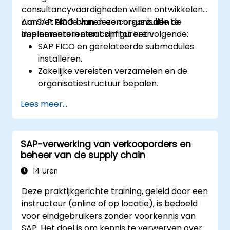
consultancyvaardigheden willen ontwikkelen
om SAP FICO binnen een organisatie te
Aan het einde van deze cursus zullen de
implementeren en configureren.
deelnemers in staat zijn tot het volgende:
SAP FICO en gerelateerde submodules
installeren.
Zakelijke vereisten verzamelen en de
organisatiestructuur bepalen.
De SAP FI- en CO-modules configureren
Lees meer...
om financiële transacties binnen een
organisatie te beheren.
Organisatieprocessen verbeteren en
SAP-verwerking van verkooporders en
kansen ontdekken om workflows te
beheer van de supply chain
optimaliseren en kosten te verlagen.
14 Uren
Deze praktijkgerichte training, geleid door een
instructeur (online of op locatie), is bedoeld
voor eindgebruikers zonder voorkennis van
SAP. Het doel is om kennis te verwerven over