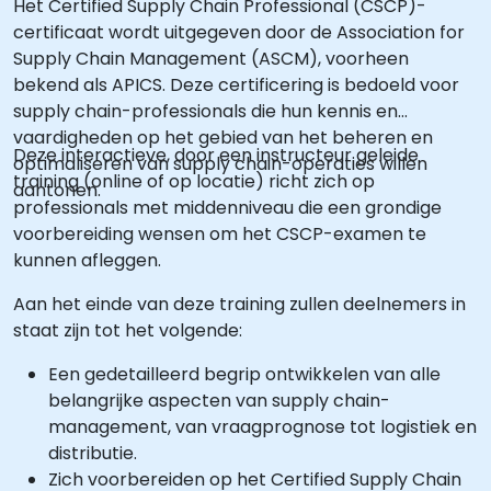
Het Certified Supply Chain Professional (CSCP)-
certificaat wordt uitgegeven door de Association for
Supply Chain Management (ASCM), voorheen
bekend als APICS. Deze certificering is bedoeld voor
supply chain-professionals die hun kennis en
vaardigheden op het gebied van het beheren en
Deze interactieve, door een instructeur geleide
optimaliseren van supply chain-operaties willen
training (online of op locatie) richt zich op
aantonen.
professionals met middenniveau die een grondige
voorbereiding wensen om het CSCP-examen te
kunnen afleggen.
Aan het einde van deze training zullen deelnemers in
staat zijn tot het volgende:
Een gedetailleerd begrip ontwikkelen van alle
belangrijke aspecten van supply chain-
management, van vraagprognose tot logistiek en
distributie.
Zich voorbereiden op het Certified Supply Chain