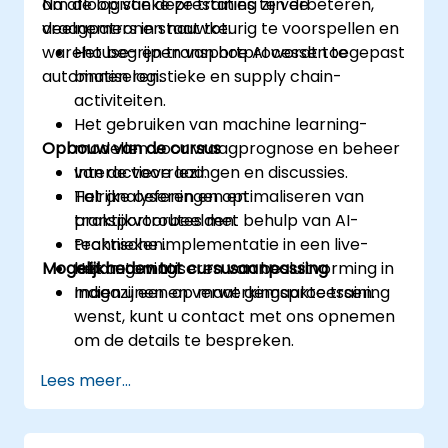
om de logistieke prestaties te verbeteren,
Na afloop van deze training zijn de
vraagpatronen nauwkeurig te voorspellen en
deelnemers in staat tot:
warehouse- en transportprocessen te
Het begrijpen van hoe AI wordt toegepast
automatiseren.
binnen logistieke en supply chain-
activiteiten.
Het gebruiken van machine learning-
Opbouw van de cursus
modellen voor vraagprognose en beheer
van de voorraad.
Interactieve lezingen en discussies.
Het analyseren en optimaliseren van
Talrijke oefeningen en
transportroutes met behulp van AI-
praktijkvoorbeelden.
technieken.
Praktische implementatie in een live-
Mogelijkheden tot cursusaanpassing
Het automatiseren van besluitvorming in
labomgeving.
magazijnen en verwerkingsprocessen.
Indien u een op maat gemaakte training
wenst, kunt u contact met ons opnemen
om de details te bespreken.
Lees meer...