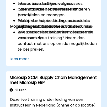
Leveranciers in China volgens
Interactieve lezingen en discussies.
internationale normen te identificeren,
Case studies en voorbeelden uit de
beoordelen en managen.
praktijk.
Inkoop- en aanbestedingsprocedures
Praktische hulpmiddelen en checklists
Mogelijkheden tot maatwerk van de cursus
zodanig aan te passen dat buitenlandse
voor leveranciersbeheer.
leveranciers beter kunnen meedoen en
Wilt u een op uw behoeften afgestemde
succesvol zijn.
versie van deze training? Neem dan
contact met ons op om de mogelijkheden
te bespreken.
Lees meer...
Microsip SCM: Supply Chain Management
met Microsip ERP
21 Uren
Deze live training onder leiding van een
instructeur in Nederland (online of op locatie)