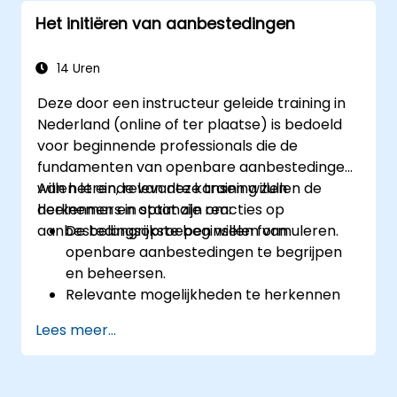
Het initiëren van aanbestedingen
14 Uren
Deze door een instructeur geleide training in
Nederland (online of ter plaatse) is bedoeld
voor beginnende professionals die de
fundamenten van openbare aanbestedingen
willen leren, relevante kansen willen
Aan het einde van deze training zullen de
herkennen en optimale reacties op
deelnemers in staat zijn om:
aanbestedingsoproepen willen formuleren.
De belangrijkste beginselen van
openbare aanbestedingen te begrijpen
en beheersen.
Relevante mogelijkheden te herkennen
en administratieve, technische en
Lees meer...
financiële bepalingen te interpreteren.
Complete en optimale reacties op te
stellen die voldoen aan de verwachtingen