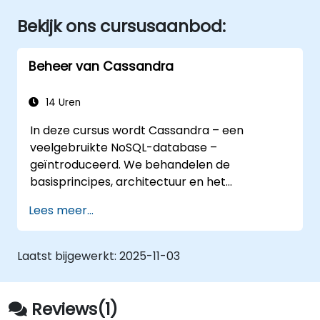
Bekijk ons cursusaanbod:
Beheer van Cassandra
14 Uren
In deze cursus wordt Cassandra – een
veelgebruikte NoSQL-database –
geïntroduceerd. We behandelen de
basisprincipes, architectuur en het
datamodel van Cassandra. Deelnemers leren
Lees meer...
hoe ze data modelleren met CQL (Cassandra
Query Language) door middel van
interactieve praktijkoefeningen. Daarnaast
Laatst bijgewerkt:
2025-11-03
komen ook interne werking van Cassandra en
diverse beheeraspecten aan bod.
Reviews(1)