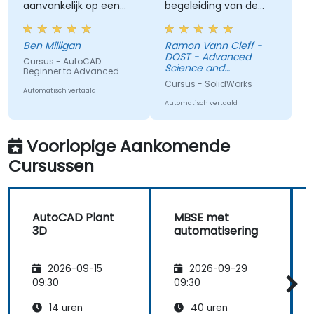
aanvankelijk op een
begeleiding van de
bepaalde manier te
instructeur
werk bij het voltooien
Ben Milligan
Ramon Vann Cleff -
van een tekening,
DOST - Advanced
Cursus - AutoCAD:
waarna Jai me een
Science and
Beginner to Advanced
eenvoudigere of
Technology Institute
Cursus - SolidWorks
Automatisch vertaald
efficiëntere methode
Automatisch vertaald
liet zien.
Voorlopige Aankomende
Cursussen
AutoCAD Plant
MBSE met
3D
automatisering
2026-09-15
2026-09-29
09:30
09:30
14 uren
40 uren