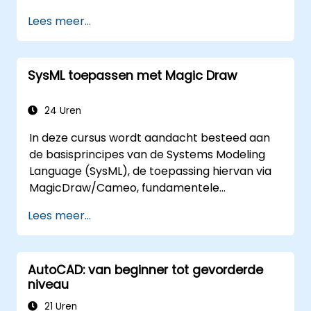
behulp van SolidWorks.
Lees meer...
SysML toepassen met Magic Draw
24 Uren
In deze cursus wordt aandacht besteed aan
de basisprincipes van de Systems Modeling
Language (SysML), de toepassing hiervan via
MagicDraw/Cameo, fundamentele
technieken voor simulatie binnen Model-
Lees meer...
Based Systems Engineering (MBSE) en
relevante best practices op het gebied van
MBSE.
AutoCAD: van beginner tot gevorderde
niveau
21 Uren