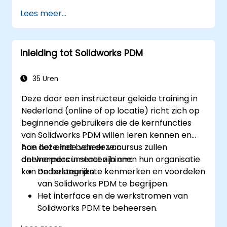
en bedradingsdiagrammen te creëren en
Lees meer...
beheren.
De geavanceerde hulpmiddelen van
AutoCAD Electrical in te zetten om de
Inleiding tot Solidworks PDM
productiviteit te verhogen.
De beste praktijken voor
elektrotechnisch ontwerp en
35 Uren
documentatie toe te passen.
Deze door een instructeur geleide training in
Nederland (online of op locatie) richt zich op
beginnende gebruikers die de kernfuncties
van Solidworks PDM willen leren kennen en
hoe deze het beheer van
Aan het einde van deze cursus zullen
ontwerpdocumenten binnen hun organisatie
deelnemers in staat zijn om:
kan ondersteunen.
De belangrijkste kenmerken en voordelen
van Solidworks PDM te begrijpen.
Het interface en de werkstromen van
Solidworks PDM te beheersen.
Basisacties uit te voeren zoals bestanden