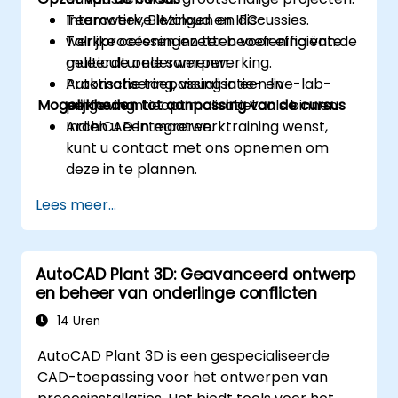
Teamwerk, BIMcloud en IFC-
Interactieve lezingen en discussies.
werkprocessen inzetten voor efficiënte
Talrijke oefeningen ter beoefening van de
multiculturele samenwerking.
geleerde onderwerpen.
Automatisering, visualisatie- en
Praktische toepassing in een live-lab-
Mogelijkheden tot aanpassing van de cursus
performantieoptimalisatietools binnen
omgeving.
ArchiCAD integreren.
Indien u een maatwerktraining wenst,
kunt u contact met ons opnemen om
deze in te plannen.
Lees meer...
AutoCAD Plant 3D: Geavanceerd ontwerp
en beheer van onderlinge conflicten
14 Uren
AutoCAD Plant 3D is een gespecialiseerde
CAD-toepassing voor het ontwerpen van