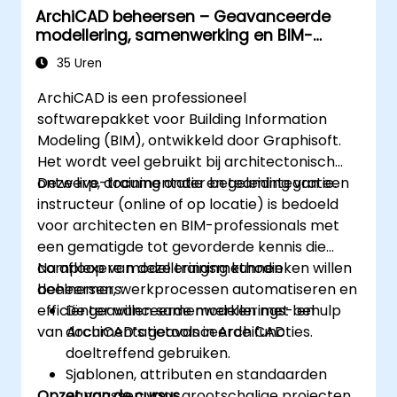
ArchiCAD beheersen – Geavanceerde
modellering, samenwerking en BIM-
werkprocessen
35 Uren
ArchiCAD is een professioneel
softwarepakket voor Building Information
Modeling (BIM), ontwikkeld door Graphisoft.
Het wordt veel gebruikt bij architectonisch
ontwerp, documentatie en teamintegratie.
Deze live-training onder begeleiding van een
instructeur (online of op locatie) is bedoeld
voor architecten en BIM-professionals met
een gematigde tot gevorderde kennis die
complexere modelleringsmethodieken willen
Na afloop van deze training kunnen
beheersen, werkprocessen automatiseren en
deelnemers:
efficiënter willen samenwerken met behulp
De geavanceerde modellerings- en
van ArchiCAD’s geavanceerde functies.
documentatietools in ArchiCAD
doeltreffend gebruiken.
Sjablonen, attributen en standaarden
Opzet van de cursus
aanpassen voor grootschalige projecten.