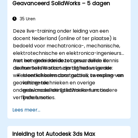
Geavanceerd SolidWorks – 5 dagen
deze ontwerpen.
Veelvoorkomende problemen in
AutoCAD Plant 3D effectief op te lossen.
35 Uren
Deze live-training onder leiding van een
docent Nederland (online of ter plaatse) is
bedoeld voor mechatronica-, mechanische,
elektrotechnische en elektronica-ingenieurs
met een gemiddelde tot gevorderde kennis
Aan het einde van deze cursus zullen de
die hun SolidWorks-vaardigheden verder
deelnemers in staat zijn tot het volgende:
willen ontwikkelen door gebruik te maken van
Meerlichaamsconstructies, sweeping- en
geavanceerde
lofting-technieken en overige
onderdelmodelleringtechnieken en andere
geavanceerde SolidWorks-functies
verfijnde functies.
beheersen.
Het montagemodelleringvermogen van
Lees meer...
SolidWorks effectief inzetten.
De geavanceerde modelleringsfuncties
van het programma volledig beheersen.
Inleiding tot Autodesk 3ds Max