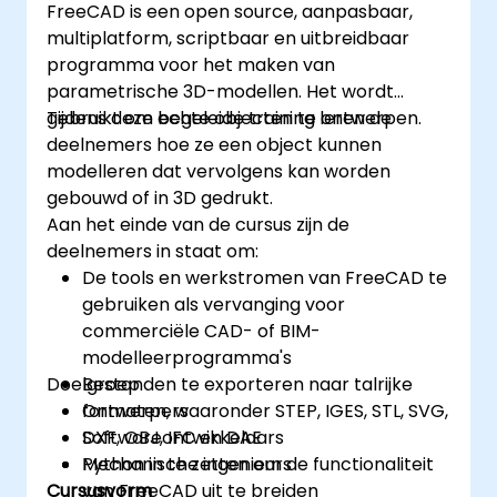
FreeCAD is een open source, aanpasbaar,
multiplatform, scriptbaar en uitbreidbaar
programma voor het maken van
parametrische 3D-modellen. Het wordt
gebruikt om echte objecten te ontwerpen.
Tijdens deze begeleide training leren de
deelnemers hoe ze een object kunnen
modelleren dat vervolgens kan worden
gebouwd of in 3D gedrukt.
Aan het einde van de cursus zijn de
deelnemers in staat om:
De tools en werkstromen van FreeCAD te
gebruiken als vervanging voor
commerciële CAD- of BIM-
modelleerprogramma's
Doelgroep
Bestanden te exporteren naar talrijke
formaten, waaronder STEP, IGES, STL, SVG,
Ontwerpers
DXF, OBJ, IFC en DAE
Softwareontwikkelaars
Python in te zetten om de functionaliteit
Mechanische ingenieurs
Cursusvorm
van FreeCAD uit te breiden