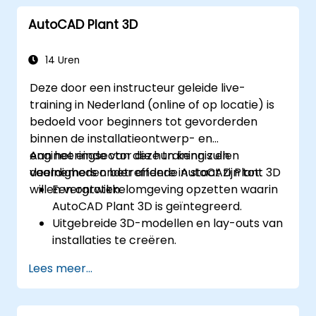
geavanceerd beheer van gegevens en
AutoCAD Plant 3D
complexe routing.
Grote projecten te beheren en effectief
samen te werken met teams die
14 Uren
verschillende softwaretools gebruiken.
Deze door een instructeur geleide live-
De software aan te passen en repetitieve
training in Nederland (online of op locatie) is
taken te automatiseren om specifieke
bedoeld voor beginners tot gevorderden
projectbehoeften te vervullen.
binnen de installatieontwerp- en
engineeringsector die hun kennis en
Aan het einde van deze training zullen
vaardigheden betreffende AutoCAD Plant 3D
deelnemers onder andere in staat zijn tot:
willen vergroten.
Een ontwikkelomgeving opzetten waarin
AutoCAD Plant 3D is geïntegreerd.
Uitgebreide 3D-modellen en lay-outs van
installaties te creëren.
Nauwkeurige isometriche en orthogonale
Lees meer...
tekeningen te produceren.
Installatieontwerpen efficiënt te
documenteren en samen te werken aan