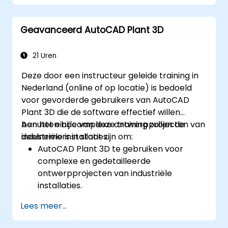
daadwerkelijke implementatie in
industriële omgevingen.
Geavanceerd AutoCAD Plant 3D
21 Uren
Deze door een instructeur geleide training in
Nederland (online of op locatie) is bedoeld
voor gevorderde gebruikers van AutoCAD
Plant 3D die de software effectief willen
benutten bij complexe ontwerpprojecten van
Aan het einde van deze training zullen de
industriële installaties.
deelnemers in staat zijn om:
AutoCAD Plant 3D te gebruiken voor
complexe en gedetailleerde
ontwerpprojecten van industriële
installaties.
De geavanceerde functies van AutoCAD
Lees meer...
Plant 3D te begrijpen, waaronder het
maken van aangepaste componenten,