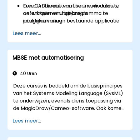
FreeCAD te automatiseren, modules te
Een combinatie van theorie, discussies,
ontwikkelen en het programma te
oefeningen en uitgebreide
integreren in een bestaande applicatie
praktijkervaring
Lees meer...
MBSE met automatisering
40 Uren
Deze cursus is bedoeld om de basisprincipes
van het Systems Modeling Language (SysML)
te onderwijzen, evenals diens toepassing via
de MagicDraw/Cameo-software. Ook komen
basistechnieken voor simulatie in MBSE aan
Lees meer...
bod, naast best practices binnen dit domein.
Daarnaast behandelen we het opstellen van
sjablonen en het genereren van rapporten