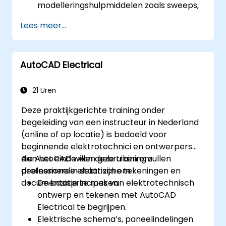
modelleringshulpmiddelen zoals sweeps,
lofts en oppervlakken.
Lees meer...
Ondersteund worden bij het gebruik van
ontwerptabellen, vergelijkingen en
parametrische controles.
AutoCAD Electrical
Simulaties uitvoeren om ontwerpen te
valideren.
21 Uren
Deze praktijkgerichte training onder
begeleiding van een instructeur in Nederland
(online of op locatie) is bedoeld voor
beginnende elektrotechnici en ontwerpers
die AutoCAD willen gebruiken om
Aan het einde van deze training zullen
professionele elektrische tekeningen en
deelnemers in staat zijn om:
documentatie te maken.
De basisprincipes van elektrotechnisch
ontwerp en tekenen met AutoCAD
Electrical te begrijpen.
Elektrische schema’s, paneelindelingen