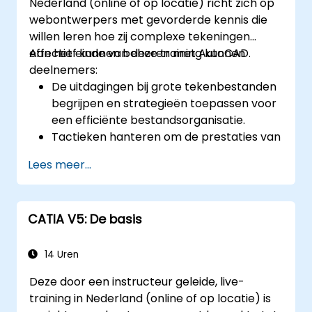
Nederland (online of op locatie) richt zich op
webontwerpers met gevorderde kennis die
willen leren hoe zij complexe tekeningen
effectief kunnen beheren met AutoCAD.
Aan het einde van deze training kunnen
deelnemers:
De uitdagingen bij grote tekenbestanden
begrijpen en strategieën toepassen voor
een efficiënte bestandsorganisatie.
Tactieken hanteren om de prestaties van
tekeningen te verbeteren en
Lees meer...
regeneraties efficiënt af te handelen.
CATIA V5: De basis
14 Uren
Deze door een instructeur geleide, live-
training in Nederland (online of op locatie) is