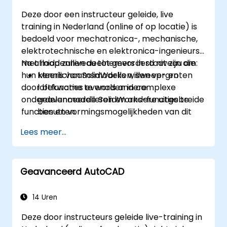
Deze door een instructeur geleide, live
training in Nederland (online of op locatie) is
bedoeld voor mechatronica-, mechanische,
elektrotechnische en elektronica-ingenieurs
met middenniveau tot gevorderd niveau die
Na afloop zullen deelnemers in staat zijn om:
hun kennis van SolidWorks willen vergroten
Meerlichaamsmodellen, sweep- en
door bekwame te worden in complexe
loftfuncties evenals andere
onderdelenmodelleren en andere uitgebreide
geavanceerde SolidWorks-functies te
functies en vormingsmogelijkheden van dit
benutten.
programma.
Het assemblagemodelleren binnen
Lees meer...
SolidWorks succesvol toe te passen.
De meer uitgebreide
modelleermogelijkheden van SolidWorks
Geavanceerd AutoCAD
onder de knie te krijgen.
14 Uren
Deze door instructeurs geleide live-training in