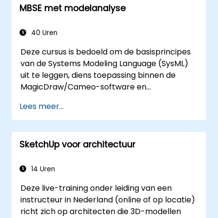
MBSE met modelanalyse
met behulp van de MagicDraw/Cameo-
toolsuite. Bovendien wordt uitgelegd hoe
macros en scripts functioneren in MagicDraw
40 Uren
en waarvoor zij kunnen worden ingezet.
Deze cursus is bedoeld om de basisprincipes
van de Systems Modeling Language (SysML)
uit te leggen, diens toepassing binnen de
MagicDraw/Cameo-software en
fundamentele technieken voor
Lees meer...
modelgebaseerde systeemontwikkeling. Ook
komen beste praktijken rondom
validatieregels, validatiesuites en
SketchUp voor architectuur
modelmetrieken aan bod; verder leren
deelnemers hoe men effectief gebruik maakt
van modelquery’s in MagicDraw/Cameo.
14 Uren
Deze live-training onder leiding van een
instructeur in Nederland (online of op locatie)
richt zich op architecten die 3D-modellen