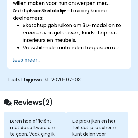
willen maken voor hun ontwerpen met
behulp van SketchUp.
Aan het einde van deze training kunnen
deelnemers:
SketchUp gebruiken om 3D-modellen te
creëren van gebouwen, landschappen,
interieurs en meubels.
Verschillende materialen toepassen op
de buiten- en binnenkant van een 3D-
Lees meer...
structuur.
Een gemodelleerd object geografisch
positioneren zodat realistische effecten
Laatst bijgewerkt:
2026-07-03
zoals schaduwen ontstaan.
Reviews(2)
Leren hoe efficiënt
De praktijken en het
met de software om
feit dat je je scherm
te gaan. Vaak ging ik
kunt delen voor