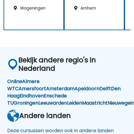
Wageningen
Arnhem
Bekijk andere regio's in
Nederland
Online
Almere
WTC
Amersfoort
Amsterdam
Apeldoorn
Delft
Den
Haag
Eindhoven
Enschede
TU
Groningen
Leeuwarden
Leiden
Maastricht
Nieuwegei
Andere landen
Deze cursussen worden ook in andere landen