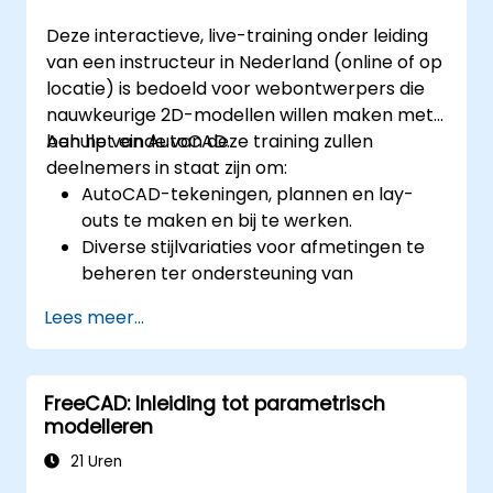
Deze interactieve, live-training onder leiding
van een instructeur in Nederland (online of op
locatie) is bedoeld voor webontwerpers die
nauwkeurige 2D-modellen willen maken met
behulp van AutoCAD.
Aan het einde van deze training zullen
deelnemers in staat zijn om:
AutoCAD-tekeningen, plannen en lay-
outs te maken en bij te werken.
Diverse stijlvariaties voor afmetingen te
beheren ter ondersteuning van
geavanceerd styling.
Lees meer...
Het Cartesische coördinatenstelsel
beheersen, zodat ze relevante en
dynamische invoer kunnen vervaardigen.
FreeCAD: Inleiding tot parametrisch
modelleren
21 Uren