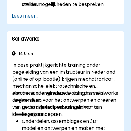
stellen.
om de mogelijkheden te bespreken.
Lees meer...
SolidWorks
14 Uren
In deze praktijkgerichte training onder
begeleiding van een instructeur in Nederland
(online of op locatie) krijgen mechatronica-,
mechanische, elektrotechnische en
elektronica-engineers de kans om SolidWorks
Aan het einde van deze training kunnen
te gebruiken voor het ontwerpen en creëren
deelnemers:
van gedetailleerde tekeningen van hun
De basisprincipes van SolidWorks
ideeën en concepten.
begrijpen.
Onderdelen, assemblages en 3D-
modellen ontwerpen en maken met