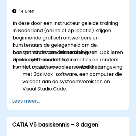
14 Uren
In deze door een instructeur geleide training
in Nederland (online of op locatie) krijgen
beginnende grafisch ontwerpers en
kunstenaars de gelegenheid om de
basisprincipes van 3ds Max te leren. Ook leren
Aan het einde van deze training zijn
zij hoe zij 3D-modellen, animaties en renders
deelnemers in staat tot:
kunnen maken voor diverse doeleinden.
Het opzetten van een ontwikkelomgeving
met 3ds Max-software, een computer die
voldoet aan de systeemvereisten en
Visual Studio Code.
Het creëren van een basisproject in 3ds
Lees meer...
Max en het verkennen van het
gebruikersinterface en
navigatiemogelijkheden.
CATIA V5 basiskennis – 3 dagen
Het toepassen van tools en modifiers om
3D-objecten zoals primitieven, vormen,