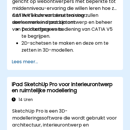
gericht op webontwerpers met beperkte tot
middenniveau-ervaring die willen leren hoe ze
CATIA V5 kunnen benutten voor
Aan het einde van deze training zullen
samenwerkend productontwerp en beheer
deelnemers in staat zijn om:
van productgegevens.
De interface en bediening van CATIA V5
te begrijpen.
2D-schetsen te maken en deze om te
zetten in 3D-modellen.
Montages samen te stellen door
Lees meer...
meerdere componenten te combineren.
iPad SketchUp Pro voor interieurontwerp
en ruimtelijke modellering
14 Uren
SketchUp Pro is een 3D-
modelleringssoftware die wordt gebruikt voor
architectuur, interieurontwerp en