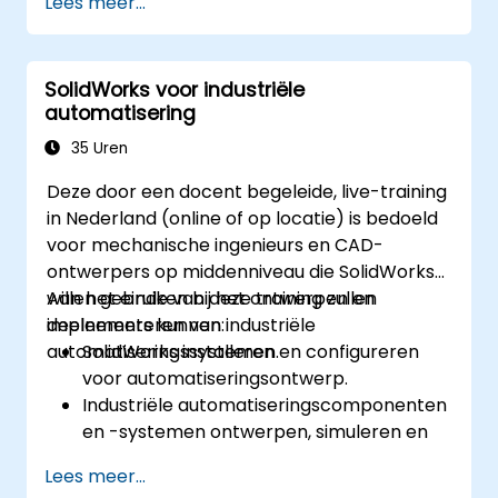
Lees meer...
in- en uitchecken, versiebeheer en het
doorzoeken van bestanden.
Administratieve mogelijkheden te
SolidWorks voor industriële
verkennen, waaronder configuratie van
automatisering
vaults, gebruikersrechten en aanpassing
van werkstromen.
35 Uren
Het implementatiescenario van
Deze door een docent begeleide, live-training
Solidworks PDM op meerdere locaties
in Nederland (online of op locatie) is bedoeld
binnen het bedrijf te evalueren.
voor mechanische ingenieurs en CAD-
ontwerpers op middenniveau die SolidWorks
willen gebruiken bij het ontwerpen en
Aan het einde van deze training zullen
implementeren van industriële
deelnemers kunnen:
automatiseringssystemen.
SolidWorks installeren en configureren
voor automatiseringsontwerp.
Industriële automatiseringscomponenten
en -systemen ontwerpen, simuleren en
analyseren.
Lees meer...
Ontwerpen exporteren voor