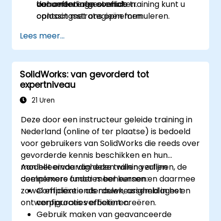
documenteren evenals
van onderlinge conflicten.
behoeften afgestemde training kunt u
oplossingsstrategieën formuleren.
contact met ons opnemen.
Lees meer...
SolidWorks: van gevorderd tot
expertniveau
21 Uren
Deze door een instructeur geleide training in
Nederland (online of ter plaatse) is bedoeld
voor gebruikers van SolidWorks die reeds over
gevorderde kennis beschikken en hun
modelleervaardigheden willen verfijnen, de
Aan het einde van deze training zullen
complexere functies beheersen en daarmee
deelnemers onder meer kunnen:
zowel efficiëntie als nauwkeurigheid in het
Complexe onderdelen, assemblages en
ontwerpproces verbeteren.
configuraties efficiënt creëren.
Gebruik maken van geavanceerde